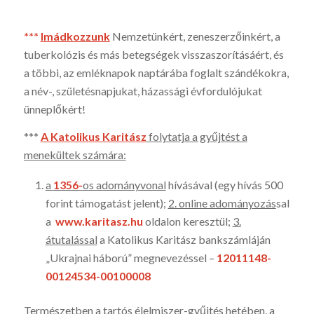
***
I
mádkozzunk
Nemzetünkért, zeneszerzőinkért, a
tuberkolózis és más betegségek visszaszorításáért, és
a többi, az emléknapok naptárába foglalt szándékokra,
a név-, születésnap­jukat, há­zassági évfordu­lójukat
ünneplők­ért!
***
A Katolikus Karitász
folytatja a gyűjtést a
menekültek szá­mára:
a
1356-
os adományvonal
hívásával (egy hívás 500
forint tá­mogatást jelent);
2. online adományozás
sal
a
www.karitasz.hu
oldalon keresztül;
3.
átutalással
a Katolikus Karitász bankszámláján
„Ukrajnai háború” megnevezéssel –
12011148-
00124534-00100008
Természetben a tartós élelmiszer-gyűjtés hetében, a