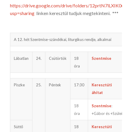
https://drive.google.com/drive/folders/12prtN7lLXIK0
usp=sharing
linken keresztül tudjuk megtekinteni. ***
A 12. hét Szentmise-szándékai, liturgikus rendje, alkalmai
G
Lábatlan
24.
Csütörtök
18
Szentmise
óra
Piszke
25.
Péntek
17:30
Keresztúti
áhítat
18
Szentmise
:
e
óra
+Gábor és +Szülei
Süttő
18
Keresztúti