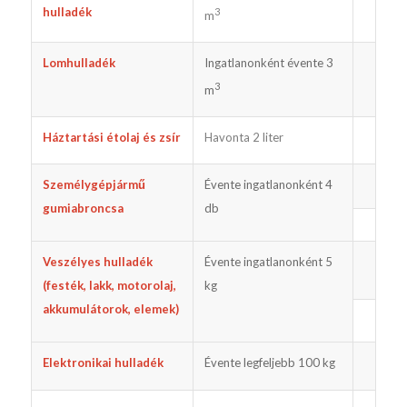
hulladék
3
m
Lomhulladék
Ingatlanonként évente 3
3
m
Háztartási étolaj és zsír
Havonta 2 liter
Személygépjármű
Évente ingatlanonként 4
gumiabroncsa
db
Veszélyes hulladék
Évente ingatlanonként 5
(festék, lakk, motorolaj,
kg
akkumulátorok, elemek)
Elektronikai hulladék
Évente legfeljebb 100 kg