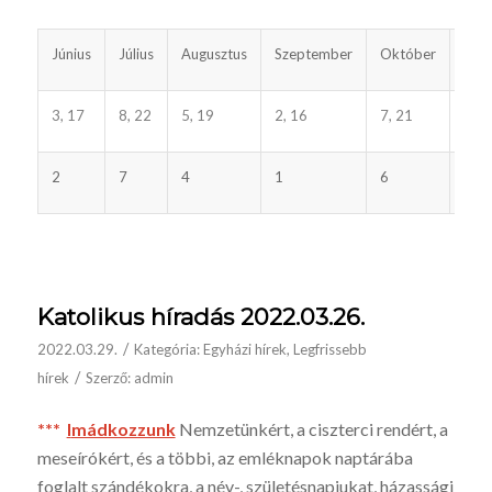
Június
Július
Augusztus
Szeptember
Október
Nov
3, 17
8, 22
5, 19
2, 16
7, 21
4, 1
2
7
4
1
6
3
Katolikus híradás 2022.03.26.
/
2022.03.29.
Kategória:
Egyházi hírek
,
Legfrissebb
/
hírek
Szerző:
admin
***
I
mádkozzunk
Nemzetünkért, a ciszterci rendért, a
meseíró­kért, és a többi, az emléknapok naptárába
foglalt szándékokra, a név-, születésnap­jukat, há­zassági