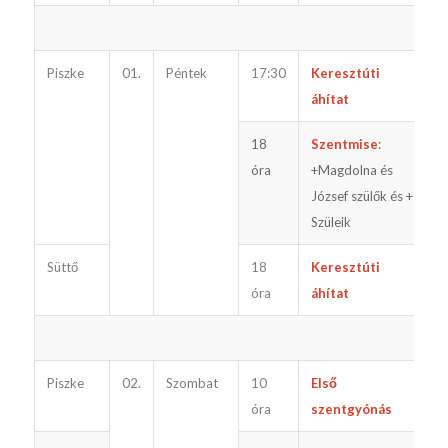
Piszke
01.
Péntek
17:30
Keresztúti
áhítat
18
Szentmise
:
e
óra
+Magdolna és
József szülők és +
Szüleik
Süttő
18
Keresztúti
óra
áhítat
Piszke
02.
Szombat
10
Első
óra
szentgyónás