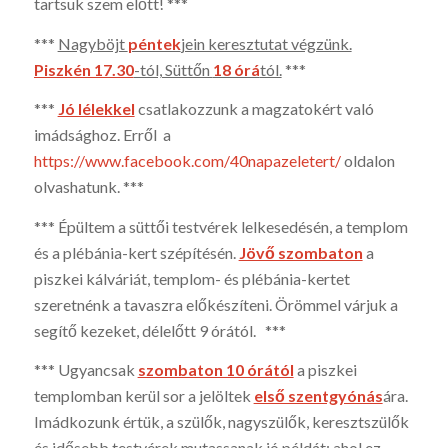
tartsuk szem előtt! ***
***
Nagyböjt
péntek
jein keresztutat végzünk.
Piszkén 17.30
-tól, Süttőn
18 órá­
tól.
***
***
Jó lélekkel
csatlakozzunk a magzatokért való
imádsághoz. Erről a
https://www.facebook.com/40napazeletert/
oldalon
olvashatunk. ***
*** Épültem a süttői testvérek lelkesedésén, a templom
és a plébánia-kert szépítésén.
Jövő szombaton
a
piszkei kálváriát, templom- és plébánia-kertet
szeretnénk a tavaszra előkészíteni. Örömmel várjuk a
segítő kezeket, délelőtt 9 órától. ***
*** Ugyancsak
szombaton 10 órától
a piszkei
templomban kerül sor a jelöltek
első szentgyónás
ára.
Imádkozunk értük, a szülők, nagyszülők, keresztszülők
és idősebb test­vérek mutassanak jó példát; ahol ez