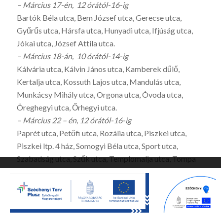
– Március 17-én, 12 órától-16-ig
Bartók Béla utca, Bem József utca, Gerecse utca,
Gyűrűs utca, Hársfa utca, Hunyadi utca, Ifjúság utca,
Jókai utca, József Attila utca.
– Március 18-án, 10 órától-14-ig
Kálvária utca, Kálvin János utca, Kamberek dűlő,
Kertalja utca, Kossuth Lajos utca, Mandulás utca,
Munkácsy Mihály utca, Orgona utca, Óvoda utca,
Öreghegyi utca, Őrhegyi utca.
– Március 22 – én, 12 órától-16-ig
Paprét utca, Petőfi utca, Rozália utca, Piszkei utca,
Piszkei ltp. 4 ház, Somogyi Béla utca, Sport utca,
Szabadság utca, Szűk utca, Templomalja utca, Tompa
Mihály utca, Tulipán utca,
Ez a webhely sütiket használ. A webhely böngészésének folytatásával
-Március 24 – én, 12 órától-16-ig
Ön elfogadja a sütik használatát.
Vasút utca, Zsebeházi utca, Zrinyi ltp.. kertes házak,
Rendben
Beállítások
Dózsa György út 1-től 120-as házszámig.