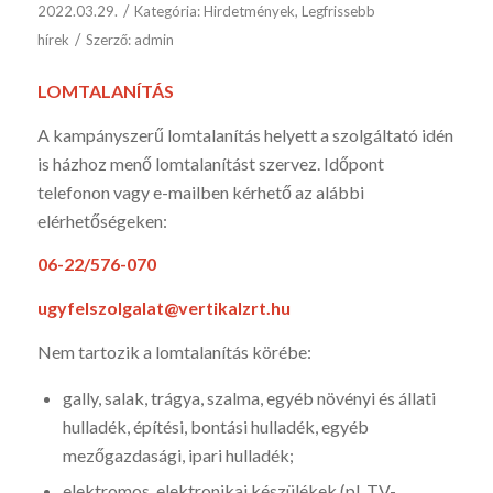
/
2022.03.29.
Kategória:
Hirdetmények
,
Legfrissebb
/
hírek
Szerző:
admin
LOMTALANÍTÁS
A kampányszerű lomtalanítás helyett a szolgáltató idén
is házhoz menő lomtalanítást szervez. Időpont
telefonon vagy e-mailben kérhető az alábbi
elérhetőségeken:
06-22/576-070
ugyfelszolgalat@vertikalzrt.hu
Nem tartozik a lomtalanítás körébe:
gally, salak, trágya, szalma, egyéb növényi és állati
hulladék, építési, bontási hulladék, egyéb
mezőgazdasági, ipari hulladék;
elektromos, elektronikai készülékek (pl. TV-