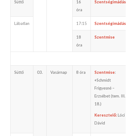
Süttő
16
Szentségimádás
óra
Lábatlan
17:15
Szentségimádás
18
Szentmise
óra
Süttő
03.
Vasárnap
8 óra
Szentmise
:
+Schmidt
Frigyesné –
Erzsébet (tem. III.
18.)
Keresztelő:
Lóci
Dávid