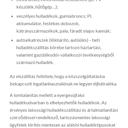
készülék, hűtőgép…);
veszélyes hulladékok, gumiabroncs; Pl.
akkumulátor, festékes dobozok,
kátrányszármazékok, pala, fáradt olajos kannák;
autóalkatrészek (lökhárító, autóülés) – heti
hulladékszállítás körébe tartozó háztartási,
valamint gazdálkodói-vállalkozói tevékenységből
származó hulladék.
Az elszállítás feltétele, hogy a közszolgáltatásba
bekapcsolt ingatlanhasználónak ne legyen díjhátraléka.
A lomtalanítás mellett a nyergesújfalui
hulladékudvarban is elhelyezhetők hulladékok. Az
érvényes lakossági hulladékszállítási és ártalmatlanítási
szerződéssel rendelkező, tartozásmentes lakossági
ügyfelek térítés mentesen az alábbi hulladéktípusokat