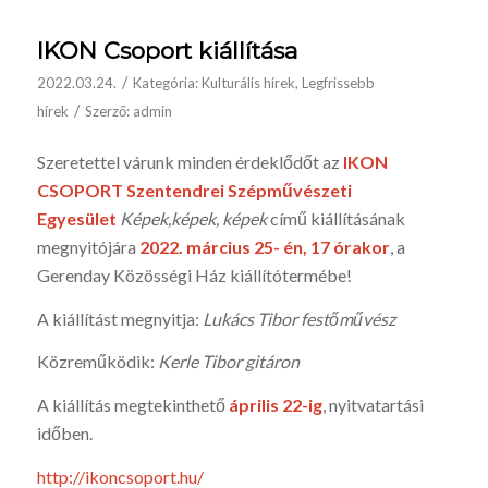
IKON Csoport kiállítása
/
2022.03.24.
Kategória:
Kulturális hírek
,
Legfrissebb
/
hírek
Szerző:
admin
Szeretettel várunk minden érdeklődőt az
IKON
CSOPORT Szentendrei Szépművészeti
Egyesület
Képek,képek, képek
című kiállításának
megnyitójára
2022. március 25-
én, 17 órakor
, a
Gerenday Közösségi Ház kiállítótermébe!
A kiállítást megnyitja:
Lukács Tibor festőművész
Közreműködik:
Kerle Tibor gitáron
A kiállítás megtekinthető
április 22-ig
, nyitvatartási
időben.
http://ikoncsoport.hu/