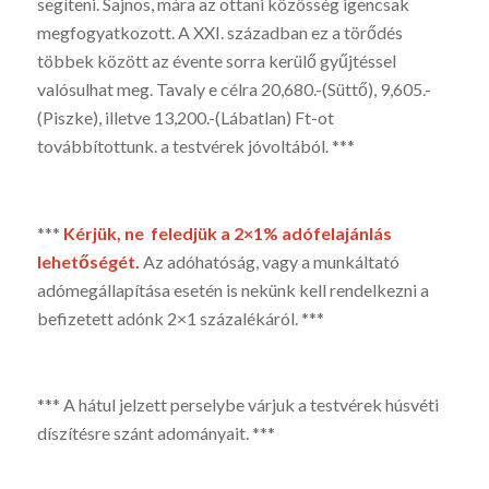
segíteni. Sajnos, mára az ottani közösség igencsak
megfogyatkozott. A XXI. században ez a törődés
többek között az évente sorra kerülő gyűjtéssel
valósulhat meg. Tavaly e célra 20,680.-(Süttő), 9,605.-
(Piszke), illetve 13,200.-(Lábatlan) Ft-ot
továbbítottunk. a testvé­rek jóvoltából. ***
***
Kérjük, ne feled­jük a 2×1% adófelajánlás
lehetőségét.
Az adóható­ság, vagy a munkáltató
adómegállapítása esetén is nekünk kell rendelkezni a
befizetett adónk 2×1 százalékáról. ***
*** A hátul jelzett perselybe várjuk a testvérek húsvéti
díszítésre szánt adományait. ***