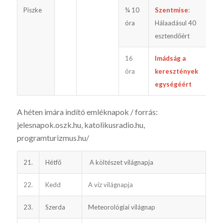
Piszke
¾ 10
Szentmise
:
óra
Hálaadásul 40
esztendőért
16
Imádság a
óra
keresztények
egységéért
A héten imára indító emléknapok / forrás:
jelesnapok.oszk.hu, katoli­kusradio.hu,
programturizmus.hu/
21.
Hétfő
A költészet világnapja
22.
Kedd
A víz világnapja
23.
Szerda
Meteorológiai világnap