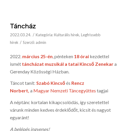
Táncház
/
2022.03.24.
Kategória:
Kulturális hírek
,
Legfrissebb
/
hírek
Szerző:
admin
2022.
március 25-én
, pénteken
18 órai
kezdettel
ismét
táncházat muzsikál a tatai Kincső Zenekar
a
Gerenday Közösségi Házban.
Táncot tanít:
Szabó Kincső
és
Rencz
Norbert,
a
Magyar Nemzeti Táncegyüttes
tagjai
A néptánc kortalan kikapcsolódás, így szeretettel
várunk minden kedves érdeklődőt, kicsit és nagyot
egyaránt!
A belépés ingyenes!