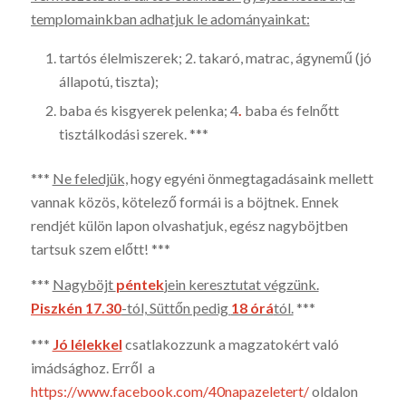
templomainkban adhatjuk le adományainkat:
tartós élelmiszerek; 2. takaró, mat­rac, ágynemű (jó
állapotú, tiszta);
baba és kisgyerek pelenka; 4
.
baba és felnőtt
tisztálkodási szerek. ***
***
Ne feled­jük,
hogy egyéni önmegtagadásaink mel­lett
vannak közös, kötele­ző for­mái is a böjtnek. Ennek
rendjét külön lapon olvashatjuk, egész nagy­böjtben
tartsuk szem előtt! ***
***
Nagyböjt
péntek
jein keresztutat végzünk.
Piszkén 17.30
-tól, Süttőn pedig
18 órá
tól.
***
***
Jó lélekkel
csatlakozzunk a magzatokért való
imádsághoz. Erről a
https://www.facebook.com/40napazeletert/
oldalon