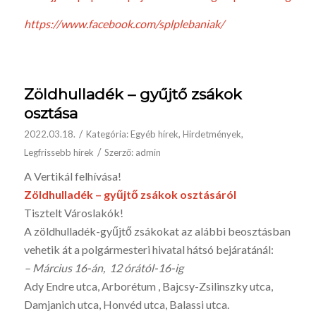
https://www.facebook.com/splplebaniak/
Zöldhulladék – gyűjtő zsákok
osztása
/
2022.03.18.
Kategória:
Egyéb hírek
,
Hirdetmények
,
/
Legfrissebb hírek
Szerző:
admin
A Vertikál felhívása!
Zöldhulladék – gyűjtő zsákok osztásáról
Tisztelt Városlakók!
A zöldhulladék-gyűjtő zsákokat az alábbi beosztásban
vehetik át a polgármesteri hivatal hátsó bejáratánál:
– Március 16-án, 12 órától-16-ig
Ady Endre utca, Arborétum , Bajcsy-Zsilinszky utca,
Damjanich utca, Honvéd utca, Balassi utca.