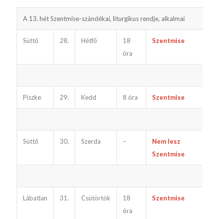
A 13. hét Szentmise-szándékai, liturgikus rendje, alkalmai
G
Süttő
28.
Hétfő
18
Szentmise
e
óra
Piszke
29.
Kedd
8 óra
Szentmise
u
Süttő
30.
Szerda
–
Nem lesz
Szentmise
Lábatlan
31.
Csütörtök
18
Szentmise
óra