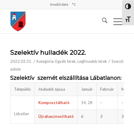
Invalid date
°C
Nagy 
Betűm
Szelektív hulladék 2022.
/
/
2022.03.31.
Kategória:
Egyéb hírek
,
Legfrissebb hírek
Szerző:
admin
Szelektív szemét elszállítása Lábatlanon:
Település
Hulladék típusa
Január
Február
Márciu
Komposztálható
14, 28
–
–
Lábatlan
Újrahasznosítható
6
3
3