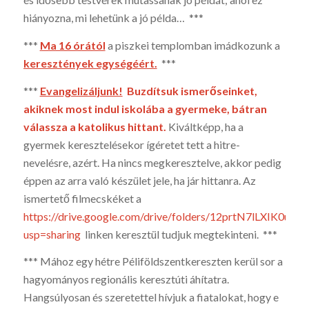
hiányozna, mi lehetünk a jó példa… ***
***
Ma 16 órától
a piszkei templomban imádkozunk a
keresztények egységé­ért.
***
***
Evangelizáljunk!
Buz­dítsuk ismerőseinket,
akiknek most indul iskolába a gyer­meke, bát­ran
válassza a katolikus hit­tant.
Kiváltképp, ha a
gyermek kereszte­lésekor ígéretet tett a hitre-
nevelésre, azért. Ha nincs megkeresztelve, akkor pedig
éppen az arra való készület jele, ha jár hittanra. Az
ismerte­tő filmecskéket a
https://drive.google.com/drive/folders/12prtN7lLXIK0
usp=sharing
linken keresztül tudjuk megtekinteni. ***
*** Mához egy hétre Péliföldszentkereszten kerül sor a
hagyományos regio­nális keresztúti áhítatra.
Hangsúlyosan és szeretettel hívjuk a fiatalokat, hogy e