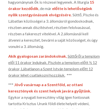
hagyománynak ők is részesei legyenek. A li­turgia
15
órakor kezdő­dik
, de már
előtte is lehető­ségünk
nyílik szentgyónásunk el­végzésére.
Süttő, Piszke és
Lábatlan közösségei a 3. állomásról gondoskodnak,
rész­ben annak díszítésével, részben felolvasással,
részben a fakereszt vitelé­vel. A 2.állomásnál kell
átvenni a keresztet, bevárni a saját közösséget, és úgy
vonulni a 3. állomásig.
Akik gyalogosan zarándokolnak,
Süttőről a templom
elől 11 órakor indul­nak. Piszkén a templom előtt ½ 12
órakor, Lábatlanon a Szent István temp­lom előtt 12
órakor lehet csatlakozni hozzájuk.
***
***
Jövő vasárnap a a Szentföld, az ottani
keresztények és szent helyek javára gyűj­tünk.
Egykor a nyugati keresztény világ igen fontosnak
tartotta Krisztus Urunk föl­di élete helyeit védeni,