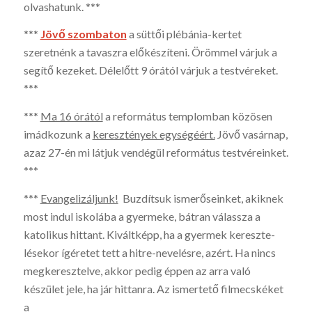
olvashatunk. ***
***
Jövő szombaton
a süttői plébánia-kertet
szeretnénk a tavaszra előkészíteni. Örömmel várjuk a
segítő kezeket. Délelőtt 9 órától várjuk a testvéreket.
***
***
Ma 16 órától
a református templomban közösen
imádkozunk a
keresztények egységéért.
Jövő vasárnap,
azaz 27-én mi látjuk vendégül református testvéreinket.
***
***
Evangelizáljunk!
Buz­dítsuk ismerőseinket, akiknek
most indul iskolába a gyermeke, bát­ran válassza a
katolikus hit­tant. Kiváltképp, ha a gyermek kereszte­
lésekor ígéretet tett a hitre-nevelésre, azért. Ha nincs
megkeresztelve, akkor pedig éppen az arra való
készület jele, ha jár hittanra. Az ismerte­tő filmecskéket
a