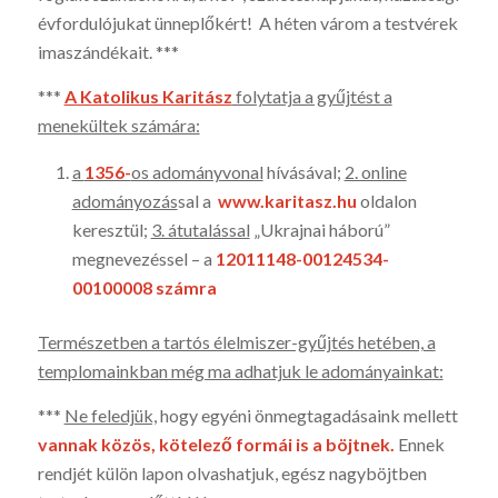
évfordu­lójukat ünneplők­ért! A hé­ten várom a testvérek
imaszándékait. ***
***
A Katolikus Karitász
folytatja a gyűjtést a
menekültek szá­mára:
a
1356-
os adományvonal
hívásával;
2. online
adományozás
sal a
www.karitasz.hu
oldalon
keresztül;
3. átutalással
„Ukraj­nai háború”
megnevezéssel – a
12011148-00124534-
00100008 számra
Természetben a tartós élelmiszer-gyűjtés hetében, a
temploma­inkban még ma adhatjuk le adományainkat:
***
Ne feled­jük,
hogy egyéni önmegtagadásaink mel­lett
vannak közös, kötele­ző for­mái is a böjtnek.
Ennek
rendjét külön lapon olvashatjuk, egész nagy­böjtben