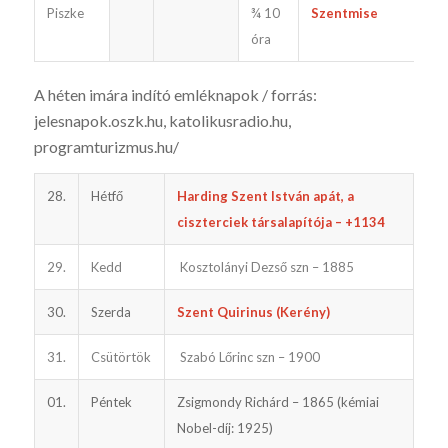
Piszke
¾ 10
Szentmise
óra
A héten imára indító emléknapok / forrás:
jelesnapok.oszk.hu, katoli­kusradio.hu,
programturizmus.hu/
28.
Hétfő
Harding Szent István apát, a
ciszterciek társalapítója – +1134
29.
Kedd
Kosztolányi Dezső szn – 1885
30.
Szerda
Szent Quirinus (Kerény)
31.
Csütörtök
Szabó Lőrinc szn – 1900
01.
Péntek
Zsigmondy Richárd – 1865 (kémiai
Nobel-díj: 1925)