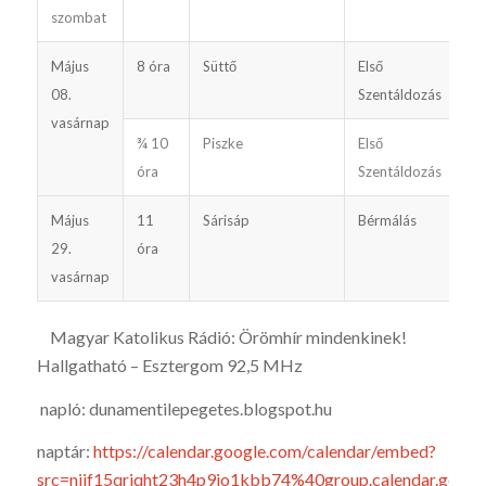
szombat
Május
8 óra
Süttő
Első
08.
Szentáldozás
vasárnap
¾ 10
Piszke
Első
óra
Szentáldozás
Május
11
Sárisáp
Bérmálás
29.
óra
vasárnap
Magyar Katolikus Rádió: Örömhír mindenkinek!
Hallgatható – Esztergom 92,5 MHz
napló: dunamentilepegetes.blogspot.hu
naptár:
https://calendar.google.com/calendar/embed?
src=njjf15qriqht23h4p9jo1kbb74%40group.calendar.goo