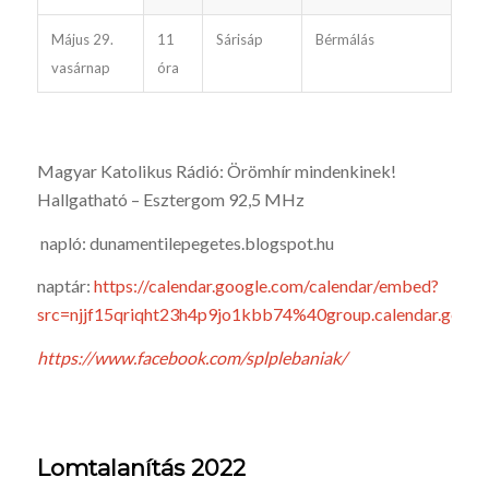
Május 29.
11
Sárisáp
Bérmálás
vasárnap
óra
Magyar Katolikus Rádió: Örömhír mindenkinek!
Hallgatható – Esztergom 92,5 MHz
napló: dunamentilepegetes.blogspot.hu
naptár:
https://calendar.google.com/calendar/embed?
src=njjf15qriqht23h4p9jo1kbb74%40group.calendar.goo
https://www.facebook.com/splplebaniak/
Lomtalanítás 2022