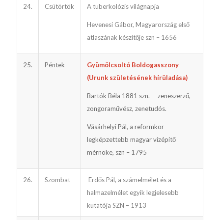
24.
Csütörtök
A tuberkolózis világnapja
Hevenesi Gábor, Magyarország első
atlaszának készítője szn – 1656
25.
Péntek
Gyümölcsoltó Boldogasszony
(Urunk születésének hírüladása)
Bartók Béla 1881 szn. – zeneszerző,
zongoraművész, zenetudós.
Vásárhelyi Pál, a reformkor
legképzettebb magyar vízépítő
mérnöke, szn – 1795
26.
Szombat
Erdős Pál, a számelmélet és a
halmazelmélet egyik legjelesebb
kutatója SZN – 1913