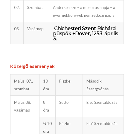
02.
Szombat
Andersen szn – a meseírás napja – a
gyermekkönyvek nemzetközi napja
Chichesteri Szent Richárd
03.
Vasárnap
püspök +Dover, 1253. április
3.
Közelgő események
Május 07.,
10
Piszke
Második
szombat
óra
Szentgyónás
Május 08.
8
Süttő
Első Szentáldozás
vasárnap
óra
¾ 10
Piszke
Első Szentáldozás
óra