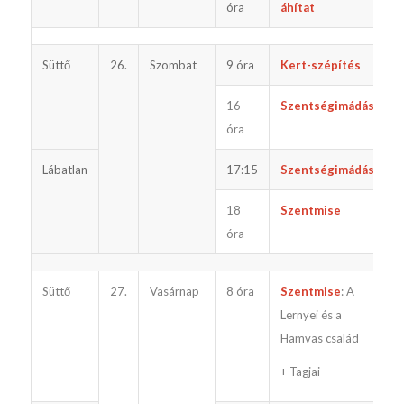
óra
áhítat
Süttő
26.
Szombat
9 óra
Kert-szépítés
16
Szentségimádás
óra
Lábatlan
17:15
Szentségimádás
18
Szentmise
óra
Süttő
27.
Vasárnap
8 óra
Szentmise
: A
Lernyei és a
Hamvas család
+ Tagjai