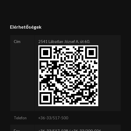
Elérhetőségek
Cím
2541 Lábatlan József A. út 60.
Telefon
+36-33/517-500
Fax
+36-33/517-508 / +36-33/200-026