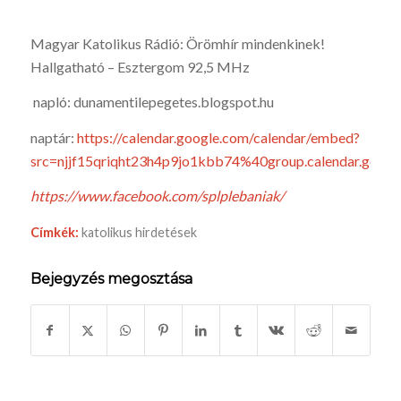
Magyar Katolikus Rádió: Örömhír mindenkinek!
Hallgatható – Esztergom 92,5 MHz
napló: dunamentilepegetes.blogspot.hu
naptár:
https://calendar.google.com/calendar/embed?
src=njjf15qriqht23h4p9jo1kbb74%40group.calendar.goo
https://www.facebook.com/splplebaniak/
Címkék:
katolikus hirdetések
Bejegyzés megosztása