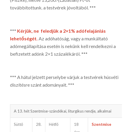
továbbítottunk. a testvé­rek jóvoltából. ***
***
Kérjük, ne feled­jük a 2×1% adófelajánlás
lehetőségét.
Az adóható­ság, vagy a munkáltató
adómegállapítása esetén is nekünk kell rendelkezni a
befizetett adónk 2×1 százalékáról. ***
*** A hátul jelzett perselybe várjuk a testvérek húsvéti
díszítésre szánt adományait. ***
A 13. hét Szentmise-szándékai, liturgikus rendje, alkalmai
G
Süttő
28.
Hétfő
18
Szentmise
e