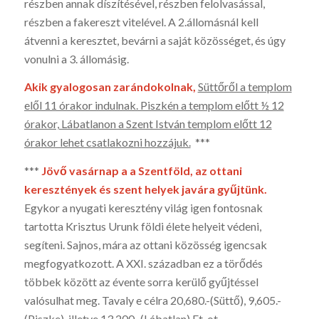
rész­ben annak díszítésével, részben felolvasással,
részben a fakereszt vitelé­vel. A 2.állomásnál kell
átvenni a keresztet, bevárni a saját közösséget, és úgy
vonulni a 3. állomásig.
Akik gyalogosan zarándokolnak,
Süttőről a templom
elől 11 órakor indul­nak. Piszkén a templom előtt ½ 12
órakor, Lábatlanon a Szent István temp­lom előtt 12
órakor lehet csatlakozni hozzájuk.
***
***
Jövő vasárnap a a Szentföld, az ottani
keresztények és szent helyek javára gyűj­tünk.
Egykor a nyugati keresztény világ igen fontosnak
tartotta Krisztus Urunk föl­di élete helyeit védeni,
segíteni. Sajnos, mára az ottani közösség igencsak
megfogyatkozott. A XXI. században ez a törődés
többek között az évente sorra kerülő gyűjtéssel
valósulhat meg. Tavaly e célra 20,680.-(Süttő), 9,605.-
(Piszke), illetve 13,200.-(Lábatlan) Ft-ot