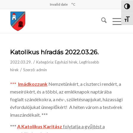
Invalid date
°C
Nagy 
Betűm
Katolikus híradás 2022.03.26.
/
2022.03.29.
Kategória:
Egyházi hírek
,
Legfrissebb
/
hírek
Szerző:
admin
***
I
mádkozzunk
Nemzetünkért, a ciszterci rendért, a
meseíró­kért, és a többi, az emléknapok naptárába
foglalt szándékokra, a név-, születésnap­jukat, há­zassági
évfordu­lójukat ünneplők­ért! A hé­ten várom a testvérek
imaszándékait. ***
***
A Katolikus Karitász
folytatja a gyűjtést a