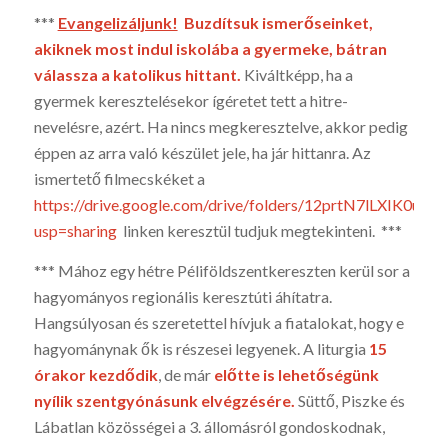
***
Evangelizáljunk!
Buz­dítsuk ismerőseinket,
akiknek most indul iskolába a gyer­meke, bát­ran
válassza a katolikus hit­tant.
Kiváltképp, ha a
gyermek kereszte­lésekor ígéretet tett a hitre-
nevelésre, azért. Ha nincs megkeresztelve, akkor pedig
éppen az arra való készület jele, ha jár hittanra. Az
ismerte­tő filmecskéket a
https://drive.google.com/drive/folders/12prtN7lLXIK0
usp=sharing
linken keresztül tudjuk megtekinteni. ***
*** Mához egy hétre Péliföldszentkereszten kerül sor a
hagyományos regio­nális keresztúti áhítatra.
Hangsúlyosan és szeretettel hívjuk a fiatalokat, hogy e
hagyománynak ők is részesei legyenek. A li­turgia
15
órakor kezdő­dik
, de már
előtte is lehető­ségünk
nyílik szentgyónásunk el­végzésére.
Süttő, Piszke és
Lábatlan közösségei a 3. állomásról gondoskodnak,