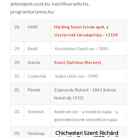
jelesnapok.oszk.hu, katoli­kusradio.hu,
programturizmus.hu/
28.
Hétfő
Harding Szent István apát, a
ciszterciek társalapítója – +1134
29.
Kedd
Kosztolányi Dezső szn – 1885
30.
Szerda
Szent Quirinus (Kerény)
31.
Csütörtök
Szabó Lőrinc szn – 1900
01.
Péntek
Zsigmondy Richárd – 1865 (kémiai
Nobel-díj: 1925)
02.
Szombat
Andersen szn – a meseírás napja – a
gyermekkönyvek nemzetközi napja
Chichesteri Szent Richárd
03.
Vasárnap