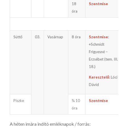
18
Szentmise
óra
Süttő
03.
Vasárnap
8 óra
Szentmise
:
+Schmidt
Frigyesné –
Erzsébet (tem. III.
18.)
Keresztelő:
Lóci
Dávid
Piszke
¾ 10
Szentmise
óra
A héten imára indító emléknapok / forrás: