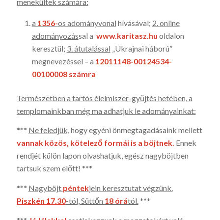
menekültek szá­mára:
a
1356-
os adományvonal
hívásával;
2. online
adományozás
sal a
www.karitasz.hu
oldalon
keresztül;
3. átutalással
„Ukraj­nai háború”
megnevezéssel – a
12011148-00124534-
00100008 számra
Természetben a tartós élelmiszer-gyűjtés hetében, a
temploma­inkban még ma adhatjuk le adományainkat:
***
Ne feled­jük,
hogy egyéni önmegtagadásaink mel­lett
vannak közös, kötele­ző for­mái is a böjtnek.
Ennek
rendjét külön lapon olvashatjuk, egész nagy­böjtben
tartsuk szem előtt! ***
***
Nagyböjt
péntek
jein keresztutat végzünk.
Piszkén 17.30
-tól, Süttőn
18 órá­
tól.
***