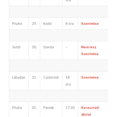
óra
Piszke
29.
Kedd
8 óra
Szentmise
u
Süttő
30.
Szerda
–
Nem lesz
Szentmise
Lábatlan
31.
Csütörtök
18
Szentmise
óra
Piszke
01.
Péntek
17:30
Keresztúti
áhítat