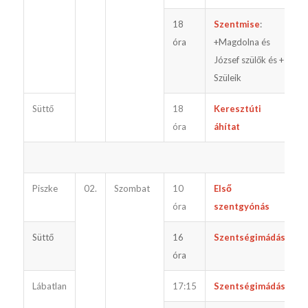
18
Szentmise
:
e
óra
+Magdolna és
József szülők és +
Szüleik
Süttő
18
Keresztúti
óra
áhítat
Piszke
02.
Szombat
10
Első
óra
szentgyónás
Süttő
16
Szentségimádás
óra
Lábatlan
17:15
Szentségimádás