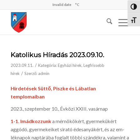
Invalid date
°C
Nagy 
Betűm
Katolikus Híradás 2023.09.10.
/
2023.09.11.
Kategória:
Egyházi hírek
,
Legfrissebb
/
hírek
Szerző:
admin
Hirdetések Süttő, Piszke és Lábatlan
templomaiban
2023., szeptember 10., Évközi XXIII. vasárnap
1-1.
Imádkozzunk
a mérnökökért, gyermekükért
aggódó, gyermekeiket sirató édesanyákért, és az em­
léknapok naptárá­ba fog­lalt többi szándékra, valamint a