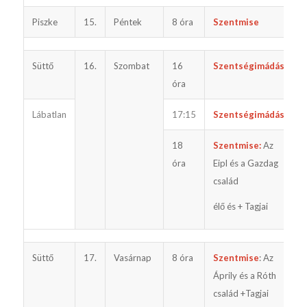
Piszke
15.
Péntek
8 óra
Szentmise
u
Süttő
16.
Szombat
16
Szentségimádás
óra
Lábatlan
17:15
Szentségimádás
18
Szentmise:
Az
e
óra
Eipl és a Gazdag
család
élő és + Tagjai
Süttő
17.
Vasárnap
8 óra
Szentmise
: Az
Áprily és a Róth
család +Tagjai