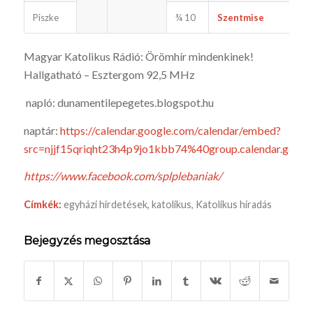
Piszke
¾ 10
Szentmise
u
Magyar Katolikus Rádió: Örömhír mindenkinek!
Hallgatható – Esztergom 92,5 MHz
napló: dunamentilepegetes.blogspot.hu
naptár:
https://calendar.google.com/calendar/embed?
src=njjf15qriqht23h4p9jo1kbb74%40group.calendar.goo
https://www.facebook.com/splplebaniak/
Címkék:
egyházi hirdetések
,
katolikus
,
Katolikus híradás
Bejegyzés megosztása