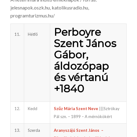
jelesnapok.oszk.hu, katoli­kusradio.hu,
programturizmus.hu/
Perboyre
11.
Hétfő
Szent János
Gábor,
áldozópap
és vértanú
+1840
12.
Kedd
Szűz Mária Szent Neve
|||Sztrókay
Pál szn. – 1899 – A mérnökökért
13.
Szerda
Aranyszájú Szent János –