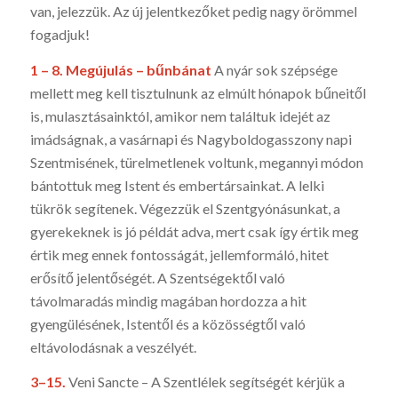
van, jelezzük. Az új jelentkezőket pedig nagy örömmel
fogadjuk!
1 – 8.
Megújulás – bűnbánat
A nyár sok szépsége
mellett meg kell tisztulnunk az elmúlt hóna­pok bűneitől
is, mulasztásainktól, amikor nem találtuk idejét az
imádságnak, a vasárnapi és Nagyboldogasszony napi
Szentmisének, türelmetlenek voltunk, megannyi módon
bántottuk meg Istent és embertársainkat. A lelki
tükrök segítenek. Végezzük el Szentgyónásunkat, a
gyerekeknek is jó példát adva, mert csak így értik meg
értik meg ennek fontosságát, jellemformáló, hitet
erősítő jelentőségét. A Szentségektől való
távolmaradás mindig magában hordozza a hit
gyengülésének, Istentől és a közösségtől való
eltávolodásnak a veszélyét.
3–15.
Veni Sancte – A Szentlélek segítségét kérjük a