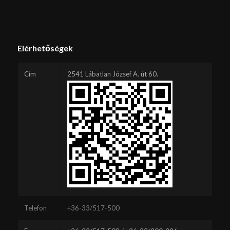
Elérhetőségek
Cím
2541 Lábatlan József A. út 60.
Telefon
+36-33/517-500