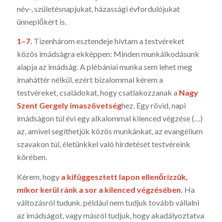
név-, szüle­tésnapjukat, há­zassági évfordulój­ukat
ünneplő­kért is.
1–7.
Tizenhárom esztendeje hívtam a testvéreket
közös imádságra ekképpen: Minden munkálkodásunk
alapja az imádság. A plébániai munka sem le­het meg
imaháttér nélkül, ezért bizalommal kérem a
testvéreket, családokat, hogy csatlakozzanak a
Nagy
Szent Gergely imaszövetség­
hez. Egy rövid, napi
imádsá­gon túl évi egy alkalommal kilenced vég­zése (…)
az, amivel segít­hetjük közös munkánkat, az evangélium
szavakon túl, éle­tünkkel való hirdetését testvéreink
körében.
Kérem, hogy
a kifüggesztett lapon ellenőrizzük,
mikor kerül ránk a sor a kilenced végzésében.
Ha
változásról tudunk, például nem tudjuk tovább vállalni
az imádságot, vagy másról tudjuk, hogy akadályoztatva