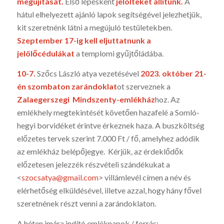
megújítását.
Első lépésként
jelölteket állítunk.
A
hátul elhelyezett ajánló lapok segítségével jelezhetjük,
kit szeretnénk látni a megújuló testületekben.
Szeptember 17-ig kell eljuttatnunk a
jelölőcédulákat
a templomi gyűjtőládába.
10-7.
Szőcs László atya vezetésével
2023. október 21-
én szombaton zarándoklat
ot szerveznek a
Zalaegerszegi Mindszenty-emlékház
hoz. Az
emlékhely megtekintését követően hazafelé a Somló-
hegyi borvidéket érintve érkeznek haza. A buszköltség
előzetes tervek szerint 7.000 Ft / fő, amelyhez adódik
az emlékház belépőjegye. Kérjük, az érdeklődők
előzetesen jelezzék részvételi szándékukat a
<
szocsatya@gmail.com
> villámlevél címen a név és
elérhetőség elküldésével, illetve azzal, hogy hány fővel
szeretnének részt venni a zarándoklaton.
A héten imára indító emléknapok / forrás: