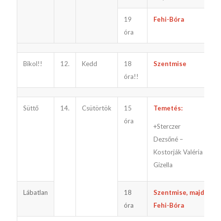
19
Fehi-Bóra
óra
Bikol!!
12.
Kedd
18
Szentmise
e
óra!!
Süttő
14.
Csütörtök
15
Temetés:
óra
+Sterczer
Dezsőné –
Kostorják Valéria
Gizella
Lábatlan
18
Szentmise, majd
óra
Fehi-Bóra