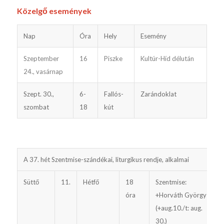
Közelgő események
Nap
Óra
Hely
Esemény
Szeptember
16
Piszke
Kultúr-Híd délután
24., vasárnap
Szept. 30.,
6-
Fallós-
Zarándoklat
szombat
18
kút
A 37. hét Szentmise-szándékai, liturgikus rendje, alkalmai
G
Süttő
11.
Hétfő
18
Szentmise:
e
óra
+Horváth György
(+aug.10./t: aug.
30.)