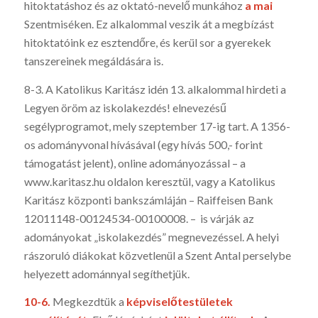
hitoktatáshoz és az oktató-nevelő munkához
a mai
Szentmiséken. Ez alkalommal veszik át a megbízást
hitoktatóink ez esztendőre, és kerül sor a gyerekek
tanszereinek megáldására is.
8-3. A Katolikus Karitász idén 13. alkalommal hirdeti a
Legyen öröm az iskolakezdés! elnevezésű
segélyprogramot, mely szeptember 17-ig tart. A 1356-
os adományvonal hívásával (egy hívás 500,- forint
támogatást jelent), online adományozással – a
www.karitasz.hu oldalon keresztül, vagy a Katolikus
Karitász központi bankszámláján – Raiffeisen Bank
12011148-00124534-00100008. – is várják az
adományokat „iskolakezdés” megnevezéssel. A helyi
rászoruló diákokat közvetlenül a Szent Antal perselybe
helyezett adománnyal segíthetjük.
10-6.
Megkezdtük a
képviselőtestületek