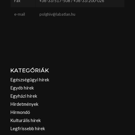
Fax
+36-33/517-508 / +36-33/200-026
e-mail
polghiv@labatlan.hu
KATEGÓRIÁK
Egészségügyi hírek
Egyéb hírek
Egyházi hírek
Hirdetmények
Hírmondó
Kulturális hírek
Legfrissebb hírek