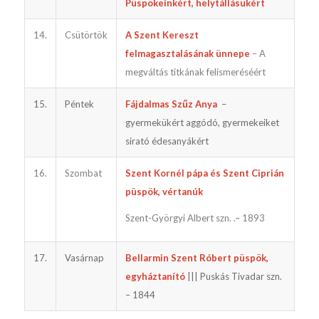
Püspökeinkért, helytállásukért
14.
Csütörtök
A Szent Kereszt
felmagasztalásának ünnepe
– A
megváltás titkának felismeréséért
15.
Péntek
Fájdalmas Szűz Anya
–
gyermekükért aggódó, gyermekeiket
sirató édesanyákért
16.
Szombat
Szent Kornél pápa és Szent Ciprián
püspök, vértanúk
Szent-Györgyi Albert szn. .– 1893
17.
Vasárnap
Bellarmin Szent Róbert püspök,
egyháztanító
||| Puskás Tivadar szn.
– 1844