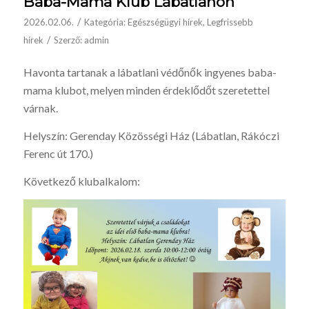
Baba-Mama Klub Lábatlanon
/
2026.02.06.
Kategória:
Egészségügyi hírek
,
Legfrissebb
/
hírek
Szerző:
admin
Havonta tartanak a lábatlani védőnők ingyenes baba-
mama klubot, melyen minden érdeklődőt szeretettel
várnak.
Helyszín: Gerenday Közösségi Ház (Lábatlan, Rákóczi
Ferenc út 170.)
Következő klubalkalom: