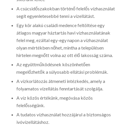
A csúcsidőszakokban történő felelős vízhasználat
segít egyenletesebbé tenni a vízellátást.
Egy kör alakú családi medence feltöltése egy
átlagos magyar háztartás havi vízhasználatának
felel meg, ezáltal egy-egy napon a vízhasználat
olyan mértékben nőhet, mintha a településen
hirtelen megnőtt volna az ott élő lakosság száma.
Az együttműködésnek köszönhetően
megelőzhetők a súlyosabb ellátási problémák.
A vízkorlátozás átmeneti intézkedés, amely a
folyamatos vízellátás fenntartását szolgálja.
A víz közös értékünk, megóvása közös
felelősségünk.
A tudatos vízhasználat hozzájárul a biztonságos
ivóvízellátáshoz.