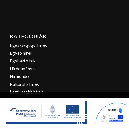
KATEGÓRIÁK
Egészségügyi hírek
Egyéb hírek
Egyházi hírek
Hirdetmények
Hírmondó
Kulturális hírek
Legfrissebb hírek
Oktatási hírek
Ez a webhely sütiket használ. A webhely böngészésének folytatásával
Önkormányzati hírek
Ön elfogadja a sütik használatát.
Pályázatok
Rendben
Beállítások
Sport hírek