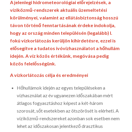
A jelenlegi hidrometeorológiai előrejelzések, a
víziközmű-rendszerek aktuális üzemeltetési
körülményei, valamint az ellátásbiztonság hosszú
távon történő fenntartásának érdeke indokolja,
hogy az ország minden településén (legalább) I.
fokú vízkorlátozás kerüljön kihirdetésre, ezzel is
elősegítve a tudatos ivóvízhasználatot a hőhullám
idején. A víz közös értékünk, megóvása pedig
közös felelősségünk.
A vízkorlátozás célja és eredményei
Hőhullámok idején az egyes településeken a
vízhasználat az év ugyanezen időszakában mért
átlagos fogyasztáshoz képest a két-három
szorosát, sőt esetekben az ötszörösét is elérheti. A
víziközmű-rendszereket azonban sok esetben nem
lehet az időszakosan jelentkező drasztikus