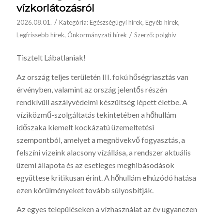
vízkorlátozásról
/
2026.08.01.
Kategória:
Egészségügyi hírek
,
Egyéb hírek
,
/
Legfrissebb hírek
,
Önkormányzati hírek
Szerző:
polghiv
Tisztelt Lábatlaniak!
Az ország teljes területén III. fokú hőségriasztás van
érvényben, valamint az ország jelentős részén
rendkívüli aszályvédelmi készültség lépett életbe. A
víziközmű-szolgáltatás tekintetében a hőhullám
időszaka kiemelt kockázatú üzemeltetési
szempontból, amelyet a megnövekvő fogyasztás, a
felszíni vizeink alacsony vízállása, a rendszer aktuális
üzemi állapota és az esetleges meghibásodások
együttese kritikusan érint. A hőhullám elhúzódó hatása
ezen körülményeket tovább súlyosbítják.
Az egyes településeken a vízhasználat az év ugyanezen