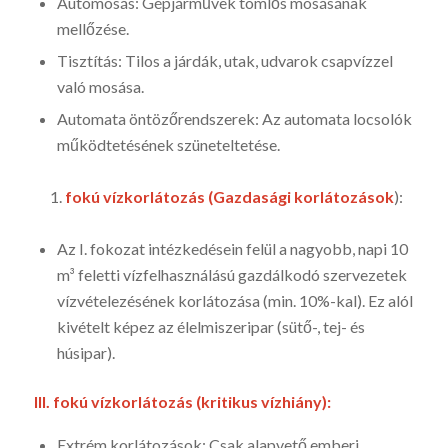
Autómosás: Gépjárművek tömlős mosásának
mellőzése.
Tisztítás: Tilos a járdák, utak, udvarok csapvízzel
való mosása.
Automata öntözőrendszerek: Az automata locsolók
működtetésének szüneteltetése.
fokú vízkorlátozás (Gazdasági korlátozások
):
Az I. fokozat intézkedésein felül a nagyobb, napi 10
m³ feletti vízfelhasználású gazdálkodó szervezetek
vízvételezésének korlátozása (min. 10%-kal). Ez alól
kivételt képez az élelmiszeripar (sütő-, tej- és
húsipar).
III. fokú vízkorlátozás (kritikus vízhiány):
Extrém korlátozások: Csak alapvető emberi