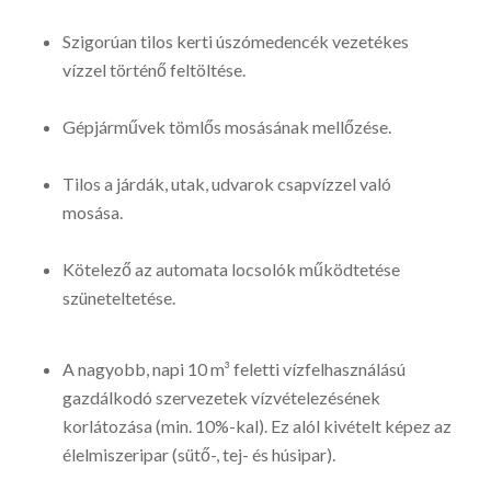
Szigorúan tilos kerti úszómedencék vezetékes
vízzel történő feltöltése.
Gépjárművek tömlős mosásának mellőzése.
Tilos a járdák, utak, udvarok csapvízzel való
mosása.
Kötelező az automata locsolók működtetése
szüneteltetése.
A nagyobb, napi 10 m³ feletti vízfelhasználású
gazdálkodó szervezetek vízvételezésének
korlátozása (min. 10%-kal). Ez alól kivételt képez az
élelmiszeripar (sütő-, tej- és húsipar).