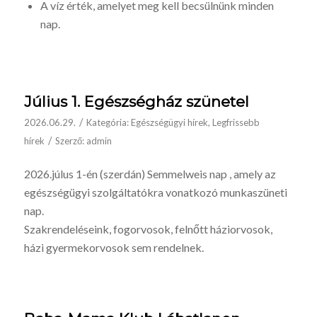
A víz érték, amelyet meg kell becsülnünk minden
nap.
Július 1. Egészségház szünetel
/
2026.06.29.
Kategória:
Egészségügyi hírek
,
Legfrissebb
/
hírek
Szerző:
admin
2026.júlus 1-én (szerdán) Semmelweis nap , amely az
egészségügyi szolgáltatókra vonatkozó munkaszüneti
nap.
Szakrendeléseink, fogorvosok, felnőtt háziorvosok,
házi gyermekorvosok sem rendelnek.