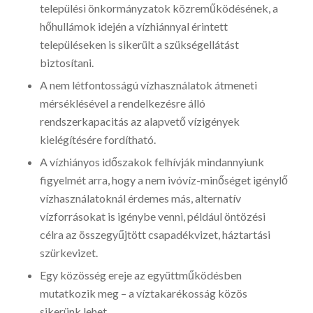
települési önkormányzatok közreműködésének, a
hőhullámok idején a vízhiánnyal érintett
településeken is sikerült a szükségellátást
biztosítani.
A nem létfontosságú vízhasználatok átmeneti
mérséklésével a rendelkezésre álló
rendszerkapacitás az alapvető vízigények
kielégítésére fordítható.
A vízhiányos időszakok felhívják mindannyiunk
figyelmét arra, hogy a nem ivóvíz-minőséget igénylő
vízhasználatoknál érdemes más, alternatív
vízforrásokat is igénybe venni, például öntözési
célra az összegyűjtött csapadékvizet, háztartási
szürkevizet.
Egy közösség ereje az együttműködésben
mutatkozik meg – a víztakarékosság közös
sikerünk lehet.