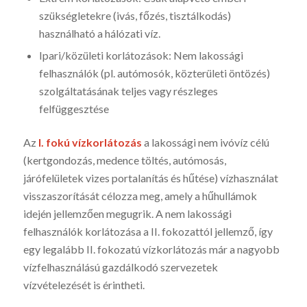
szükségletekre (ivás, főzés, tisztálkodás)
használható a hálózati víz.
Ipari/közületi korlátozások: Nem lakossági
felhasználók (pl. autómosók, közterületi öntözés)
szolgáltatásának teljes vagy részleges
felfüggesztése
Az
I. fokú vízkorlátozás
a lakossági nem ivóvíz célú
(kertgondozás, medence töltés, autómosás,
járófelületek vizes portalanítás és hűtése) vízhasználat
visszaszorítását célozza meg, amely a hűhullámok
idején jellemzően megugrik. A nem lakossági
felhasználók korlátozása a II. fokozattól jellemző, így
egy legalább II. fokozatú vízkorlátozás már a nagyobb
vízfelhasználású gazdálkodó szervezetek
vízvételezését is érintheti.