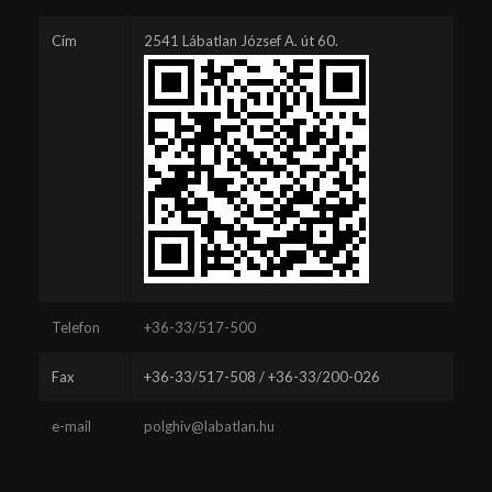
Cím
2541 Lábatlan József A. út 60.
Telefon
+36-33/517-500
Fax
+36-33/517-508 / +36-33/200-026
e-mail
polghiv@labatlan.hu