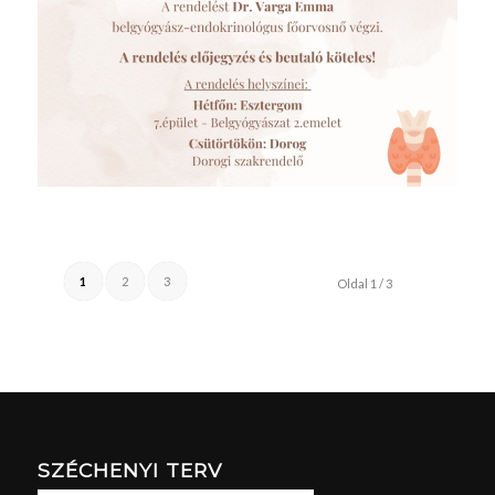
1
2
3
Oldal 1 / 3
SZÉCHENYI TERV