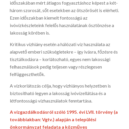
időszakában mért átlagos fogyasztáshoz képest a két-
három szorosát, sőt esetekben az ötszörösét is elérheti.
Ezen időszakban kiemelt fontosságú az
ivóvízkészleteink felelős használatának ösztönzése a
lakosság körében is.
Kritikus vízhiány esetén a hálózati víz használata az
alapvető emberi szükségletekre – így ivásra, főzésre és
tisztálkodásra – korlátozható, egyes nem lakossági
felhasználások pedig teljesen vagy részlegesen
felfüggeszthetők.
A vízkorlátozás célja, hogy vízhiányos helyzetben is
biztosítható legyen a lakosság ivóvízellátása és a
létfontosságú vízhasználatok fenntartása.
A vízgazdálkodásról szóló 1995. évi LVII. törvény (a
továbbiakban: Vgtv.) alapján a települési
önkormányzat feladata a közműves