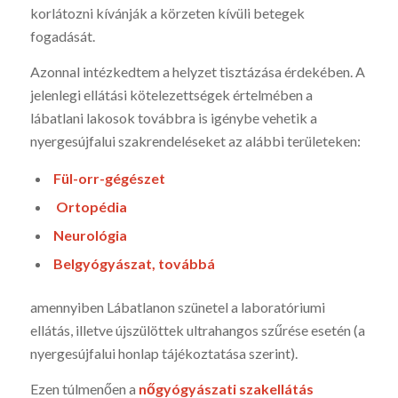
korlátozni kívánják a körzeten kívüli betegek
fogadását.
Azonnal intézkedtem a helyzet tisztázása érdekében. A
jelenlegi ellátási kötelezettségek értelmében a
lábatlani lakosok továbbra is igénybe vehetik a
nyergesújfalui szakrendeléseket az alábbi területeken:
Fül-orr-gégészet
Ortopédia
Neurológia
Belgyógyászat, továbbá
amennyiben Lábatlanon szünetel a laboratóriumi
ellátás, illetve újszülöttek ultrahangos szűrése esetén (a
nyergesújfalui honlap tájékoztatása szerint).
Ezen túlmenően a
nőgyógyászati szakellátás