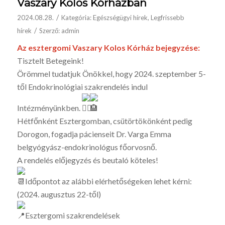
Vaszary Kolos Kórházban
/
2024.08.28.
Kategória:
Egészségügyi hírek
,
Legfrissebb
/
hírek
Szerző:
admin
Az esztergomi Vaszary Kolos Kórház bejegyzése:
Tisztelt Betegeink!
Örömmel tudatjuk Önökkel, hogy 2024. szeptember 5-
től Endokrinológiai szakrendelés indul
Intézményünkben.
Hétfőnként Esztergomban, csütörtökönként pedig
Dorogon, fogadja pácienseit Dr. Varga Emma
belgyógyász-endokrinológus főorvosnő.
A rendelés előjegyzés és beutaló köteles!
Időpontot az alábbi elérhetőségeken lehet kérni:
(2024. augusztus 22-től)
Esztergomi szakrendelések