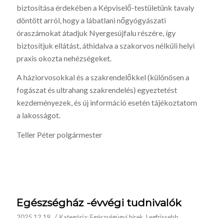
biztosítása érdekében a Képviselő-testületünk tavaly
döntött arról, hogy a lábatlani nőgyógyászati
óraszámokat átadjuk Nyergesújfalu részére, így
biztosítjuk ellátást, áthidalva a szakorvos nélküli helyi
praxis okozta nehézségeket.
A háziorvosokkal és a szakrendelőkkel (különösen a
fogászat és ultrahang szakrendelés) egyeztetést
kezdeményezek, és új információ esetén tájékoztatom
a lakosságot.
Teller Péter polgármester
Egészségház -évvégi tudnivalók
/
2025.12.19.
Kategória:
Egészségügyi hírek
,
Legfrissebb