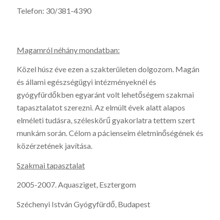
Telefon: 30/381-4390
Magamról néhány mondatban:
Közel húsz éve ezen a szakterületen dolgozom. Magán
és állami egészségügyi intézményeknél és
gyógyfürdőkben egyaránt volt lehetőségem szakmai
tapasztalatot szerezni. Az elmúlt évek alatt alapos
elméleti tudásra, széleskörű gyakorlatra tettem szert
munkám során. Célom a pácienseim életminőségének és
közérzetének javítása.
Szakmai tapasztalat
2005-2007. Aquasziget, Esztergom
Széchenyi István Gyógyfürdő, Budapest