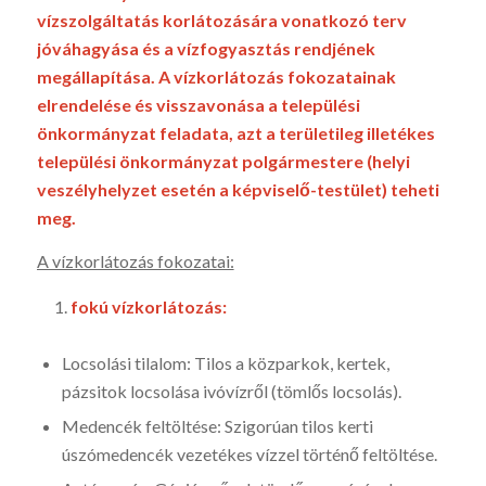
vízszolgáltatás korlátozására vonatkozó terv
jóváhagyása és a vízfogyasztás rendjének
megállapítása.
A vízkorlátozás fokozatainak
elrendelése és visszavonása a települési
önkormányzat feladata, azt a területileg illetékes
települési önkormányzat polgármestere (helyi
veszélyhelyzet esetén a képviselő-testület) teheti
meg.
A vízkorlátozás fokozatai:
fokú vízkorlátozás:
Locsolási tilalom: Tilos a közparkok, kertek,
pázsitok locsolása ivóvízről (tömlős locsolás).
Medencék feltöltése: Szigorúan tilos kerti
úszómedencék vezetékes vízzel történő feltöltése.