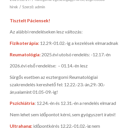
/
hírek
Szerző:
admin
Tisztelt Páciensek!
Az alábbi rendeléseken lesz változás:
Fizikoterápia:
12.29.-01.02.-ig a kezelések elmaradnak
Reumatológia:
2025.évi utolsó rendelés: -12.17.-én
2026.évi első rendelése: – 01.14.-én lesz
Sürgős esetben az esztergomi Reumatológiai
szakrendelés kereshető fel: 12.22.-23.-án,29.-30.-
án,valamint 01.05-09.-ig!
Pszichiátria
: 12.24.-én és 12.31.-én a rendelés elmarad
Nem lehet sem időpontot kérni, sem gyógyszert íratni!
Ultrahang:
időpontkérés 12.22.-01.02.-ig nem