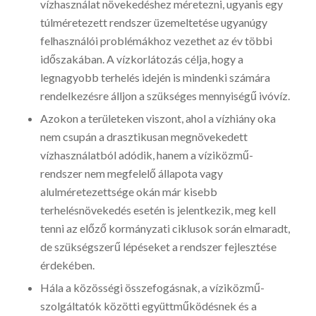
vízhasználat növekedéshez méretezni, ugyanis egy
túlméretezett rendszer üzemeltetése ugyanúgy
felhasználói problémákhoz vezethet az év többi
időszakában. A vízkorlátozás célja, hogy a
legnagyobb terhelés idején is mindenki számára
rendelkezésre álljon a szükséges mennyiségű ivóvíz.
Azokon a területeken viszont, ahol a vízhiány oka
nem csupán a drasztikusan megnövekedett
vízhasználatból adódik, hanem a víziközmű-
rendszer nem megfelelő állapota vagy
alulméretezettsége okán már kisebb
terhelésnövekedés esetén is jelentkezik, meg kell
tenni az előző kormányzati ciklusok során elmaradt,
de szükségszerű lépéseket a rendszer fejlesztése
érdekében.
Hála a közösségi összefogásnak, a víziközmű-
szolgáltatók közötti együttműködésnek és a