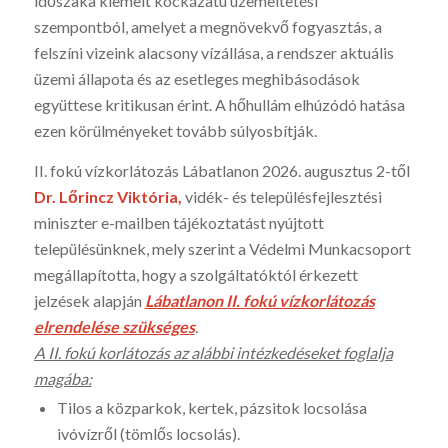
időszaka kiemelt kockázatú üzemeltetési
szempontból, amelyet a megnövekvő fogyasztás, a
felszíni vizeink alacsony vízállása, a rendszer aktuális
üzemi állapota és az esetleges meghibásodások
együttese kritikusan érint. A hőhullám elhúzódó hatása
ezen körülményeket tovább súlyosbítják.
II. fokú vízkorlátozás Lábatlanon 2026. augusztus 2-től
Dr. Lőrincz Viktória,
vidék- és településfejlesztési
miniszter e-mailben tájékoztatást nyújtott
településünknek, mely szerint a Védelmi Munkacsoport
megállapította, hogy a szolgáltatóktól érkezett
jelzések alapján
Lábatlanon II. fokú vízkorlátozás
elrendelése szükséges
.
A II. fokú korlátozás az alábbi intézkedéseket foglalja
magába:
Tilos a közparkok, kertek, pázsitok locsolása
ivóvízről (tömlős locsolás).