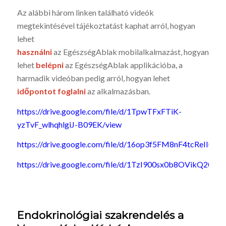
Az alábbi három linken található videók
megtekintésével tájékoztatást kaphat arról, hogyan
lehet
használni
az EgészségAblak mobilalkalmazást, hogyan
lehet
belépni
az EgészségAblak applikációba, a
harmadik videóban pedig arról, hogyan lehet
időpontot foglalni
az alkalmazásban.
https://drive.google.com/file/d/1TpwTFxFTiK-
yzTvF_wlhqhlgiJ-B09EK/view
https://drive.google.com/file/d/16op3f5FM8nF4tcReIIunt
https://drive.google.com/file/d/1TzI900sx0b8OVikQ20trr
Endokrinológiai szakrendelés a