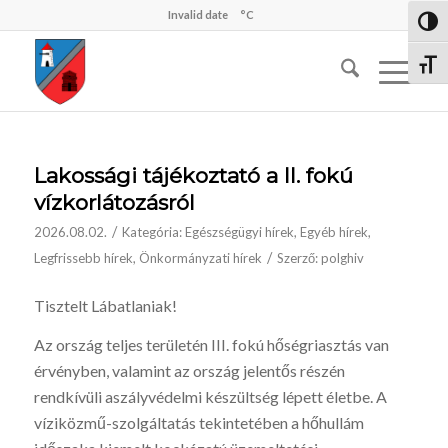
Invalid date
°C
Nagy 
Betűm
Lakossági tájékoztató a II. fokú
vízkorlátozásról
/
2026.08.02.
Kategória:
Egészségügyi hírek
,
Egyéb hírek
,
/
Legfrissebb hírek
,
Önkormányzati hírek
Szerző:
polghiv
Tisztelt Lábatlaniak!
Az ország teljes területén III. fokú hőségriasztás van
érvényben, valamint az ország jelentős részén
rendkívüli aszályvédelmi készültség lépett életbe. A
víziközmű-szolgáltatás tekintetében a hőhullám