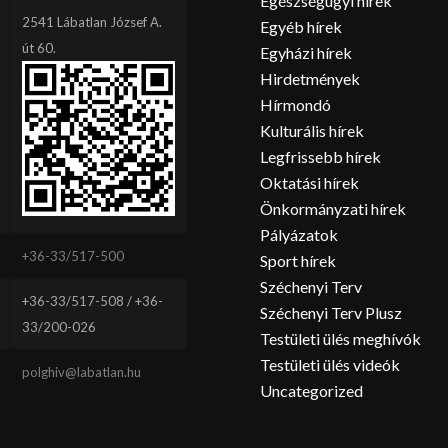
Egészségügyi hírek
2541 Lábatlan József A.
Egyéb hírek
út 60.
Egyházi hírek
Hirdetmények
Hírmondó
Kulturális hírek
Legfrissebb hírek
Oktatási hírek
Önkormányzati hírek
Pályázatok
+36-33/517-500
Sport hírek
Széchenyi Terv
+36-33/517-508 / +36-
Széchenyi Terv Plusz
33/200-026
Testületi ülés meghívók
Testületi ülés videók
polghiv@labatlan.hu
Uncategorized