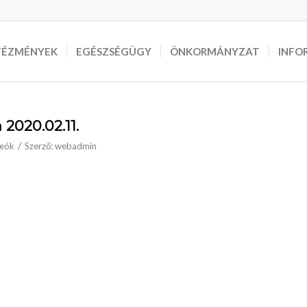
TÉZMÉNYEK
EGÉSZSÉGÜGY
ÖNKORMÁNYZAT
INFO
 2020.02.11.
/
deók
Szerző:
webadmin