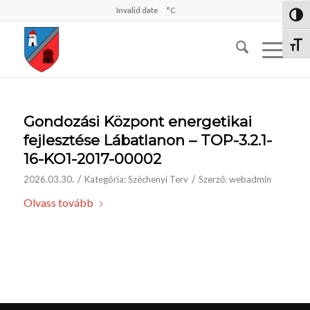
Invalid date
°C
Nagy 
Betűm
Gondozási Központ energetikai
fejlesztése Lábatlanon – TOP-3.2.1-
16-KO1-2017-00002
/
/
2026.03.30.
Kategória:
Széchenyi Terv
Szerző:
webadmin
Olvass tovább