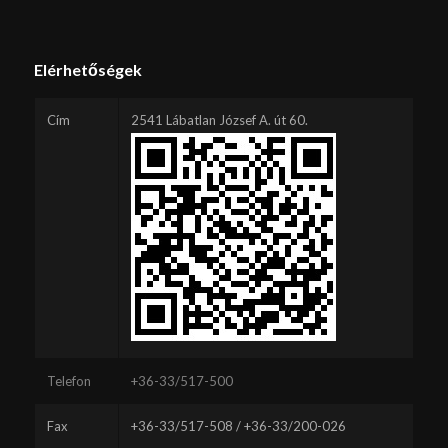
Elérhetőségek
Cím
2541 Lábatlan József A. út 60.
Telefon
+36-33/517-500
Fax
+36-33/517-508 / +36-33/200-026