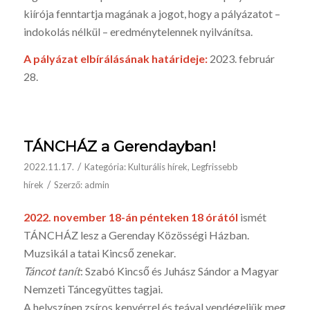
kiírója fenntartja magának a jogot, hogy a pályázatot –
indokolás nélkül – eredménytelennek nyilvánítsa.
A pályázat elbírálásának határideje:
2023. február
28.
TÁNCHÁZ a Gerendayban!
/
2022.11.17.
Kategória:
Kulturális hírek
,
Legfrissebb
/
hírek
Szerző:
admin
2022. november 18-án pénteken 18 órától
ismét
TÁNCHÁZ lesz a Gerenday Közösségi Házban.
Muzsikál a tatai Kincső zenekar.
Táncot tanít
: Szabó Kincső és Juhász Sándor a Magyar
Nemzeti Táncegyüttes tagjai.
A helyszínen zsíros kenyérrel és teával vendégeljük meg