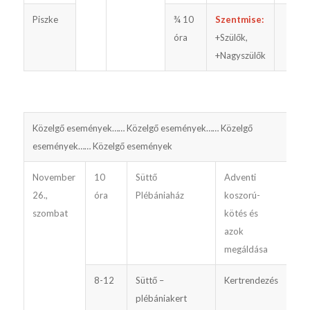
Piszke
¾ 10
Szentmise:
óra
+Szülők,
+Nagyszülők
Közelgő események…… Közelgő események…… Közelgő
események…… Közelgő események
November
10
Süttő
Adventi
26.,
óra
Plébániaház
koszorú-
szombat
kötés és
azok
megáldása
8-12
Süttő –
Kertrendezés
plébániakert