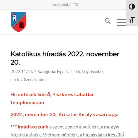
Invalid date
°C
Nagy 
Betűm
Katolikus híradás 2022. november
20.
/
2022.11.24.
Kategória:
Egyházi hírek
,
Legfrissebb
/
hírek
Szerző:
admin
Hirdetések Süttő, Piszke és Lábatlan
templomaiban
2022., november 20., Krisztus Király vasárnapja
***
I
mádkozzunk
a szent zene művelőiért, a magyar
közoktatásért, Vietnam népéért, a házasságra készülő