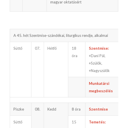
magyar oktatásért
A 45. hét Szentmise-szándékai, liturgikus rendje, alkalmai
G
Süttő
07.
Hétfő
18
Szentmise:
e
óra
+Dani Pál,
+Szülők,
+Nagyszülők
Munkatársi
megbeszélés
Piszke
08.
Kedd
8 óra
Szentmise
Süttő
15
Temetés: