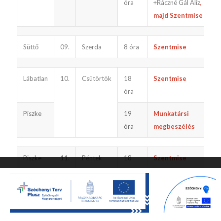
óra
+Ráczné Gál Alíz
,
majd Szentmise
Süttő
09.
Szerda
8 óra
Szentmise
Lábatlan
10.
Csütörtök
18
Szentmise
óra
Piszke
19
Munkatársi
óra
megbeszélés
Piszke
11.
Péntek
18
Szentmise
óra
Ez a webhely sütiket használ. A webhely böngészésének folytatásával
Ön elfogadja a sütik használatát.
19
Fehi-Bóra
Rendben
Beállítások
óra