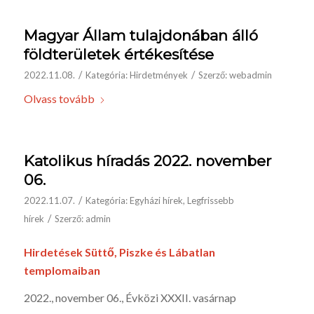
Magyar Állam tulajdonában álló
földterületek értékesítése
/
/
2022.11.08.
Kategória:
Hirdetmények
Szerző:
webadmin
Olvass tovább
Katolikus híradás 2022. november
06.
/
2022.11.07.
Kategória:
Egyházi hírek
,
Legfrissebb
/
hírek
Szerző:
admin
Hirdetések Süttő, Piszke és Lábatlan
templomaiban
2022., november 06., Évközi XXXII. vasárnap