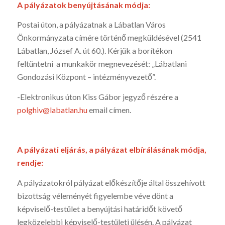
A pályázatok benyújtásának módja:
Postai úton, a pályázatnak a Lábatlan Város
Önkormányzata címére történő megküldésével (2541
Lábatlan, József A. út 60.). Kérjük a borítékon
feltüntetni a munkakör megnevezését: „Lábatlani
Gondozási Központ – intézményvezető”.
-Elektronikus úton Kiss Gábor jegyző részére a
polghiv@labatlan.hu
email címen.
A pályázati eljárás, a pályázat elbírálásának módja,
rendje:
A pályázatokról pályázat előkészítője által összehívott
bizottság véleményét figyelembe véve dönt a
képviselő-testület a benyújtási határidőt követő
legközelebbi képviselő-testületi ülésén. A pályázat