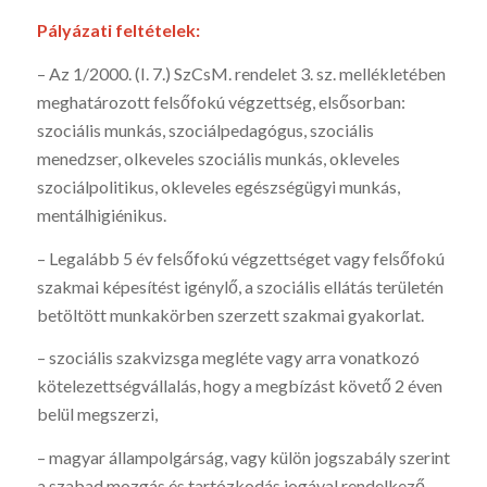
Pályázati feltételek:
– Az 1/2000. (I. 7.) SzCsM. rendelet 3. sz. mellékletében
meghatározott felsőfokú végzettség, elsősorban:
szociális munkás, szociálpedagógus, szociális
menedzser, olkeveles szociális munkás, okleveles
szociálpolitikus, okleveles egészségügyi munkás,
mentálhigiénikus.
– Legalább 5 év felsőfokú végzettséget vagy felsőfokú
szakmai képesítést igénylő, a szociális ellátás területén
betöltött munkakörben szerzett szakmai gyakorlat.
– szociális szakvizsga megléte vagy arra vonatkozó
kötelezettségvállalás, hogy a megbízást követő 2 éven
belül megszerzi,
– magyar állampolgárság, vagy külön jogszabály szerint
a szabad mozgás és tartózkodás jogával rendelkező,