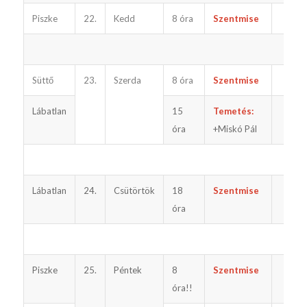
Piszke
22.
Kedd
8 óra
Szentmise
Süttő
23.
Szerda
8 óra
Szentmise
Lábatlan
15
Temetés:
óra
+Miskó Pál
Lábatlan
24.
Csütörtök
18
Szentmise
óra
Piszke
25.
Péntek
8
Szentmise
óra!!