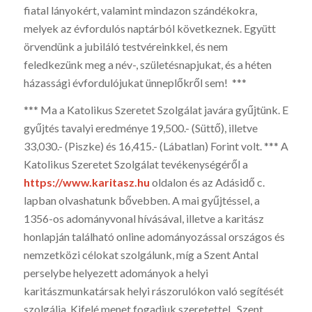
fiatal lányokért, valamint mindazon szándékokra,
melyek az évfordulós naptárból következnek. Együtt
örvendünk a jubiláló testvéreinkkel, és nem
feledkezünk meg a név-, születésnapjukat, és a héten
házassági évfordulójukat ünneplőkről sem! ***
*** Ma a Katolikus Szeretet Szolgálat javára gyűjtünk. E
gyűjtés tavalyi eredménye 19,500.- (Süttő), illetve
33,030.- (Piszke) és 16,415.- (Lábatlan) Forint volt. *** A
Katolikus Szeretet Szolgálat tevékenységéről a
https://www.karitasz.hu
oldalon és az Adásidő c.
lapban olvashatunk bővebben. A mai gyűjtéssel, a
1356-os adományvonal hívásával, illetve a karitász
honlapján található online adományozással országos és
nemzetközi célokat szolgálunk, míg a Szent Antal
perselybe helyezett adományok a helyi
karitászmunkatársak helyi rászorulókon való segítését
szolgálja. Kifelé menet fogadjuk szeretettel „Szent