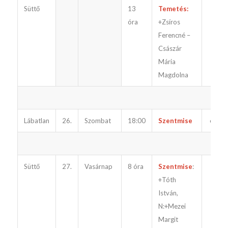
Süttő
13
Temetés:
óra
+Zsíros
Ferencné –
Császár
Mária
Magdolna
Lábatlan
26.
Szombat
18:00
Szentmise
előtte
Süttő
27.
Vasárnap
8 óra
Szentmise
:
+Tóth
István,
N:+Mezei
Margit