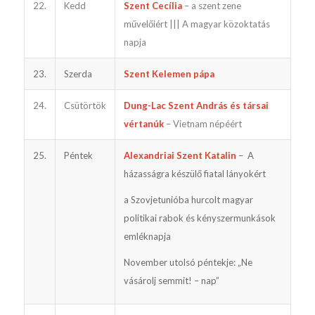
22.
Kedd
Szent Cecília
– a szent zene
művelőiért ||| A magyar közoktatás
napja
23.
Szerda
Szent Kelemen pápa
24.
Csütörtök
Dung-Lac Szent András és társai
vértanúk
– Vietnam népéért
25.
Péntek
Alexandriai Szent Katalin
– A
házasságra készülő fiatal lányokért
a Szovjetunióba hurcolt magyar
politikai rabok és kényszermunkások
emléknapja
November utolsó péntekje: „Ne
vásárolj semmit! – nap”