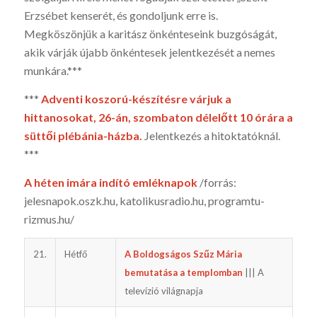
Erzsébet kenserét, és gondoljunk erre is.
Megköszönjük a karitász önkénteseink buzgóságát,
akik várják újabb önkéntesek jelentkezését a nemes
munkára.***
***
Adventi koszorú-készítésre várjuk a
hittanosokat, 26-án, szomba­ton délelőtt 10 órára a
süttői plébánia-házba.
Jelentkezés a hitoktatóknál.
***
A héten imára indító emléknapok
/forrás:
jelesnapok.oszk.hu, katoli­kusradio.hu, programtu­
rizmus.hu/
21.
Hétfő
A Boldogságos Szűz Mária
bemutatása a templomban
||| A
televízió világnapja