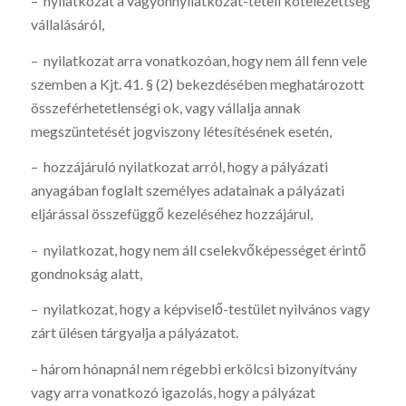
– nyilatkozat a vagyonnyilatkozat-tételi kötelezettség
vállalásáról,
– nyilatkozat arra vonatkozóan, hogy nem áll fenn vele
szemben a Kjt. 41. § (2) bekezdésében meghatározott
összeférhetetlenségi ok, vagy vállalja annak
megszüntetését jogviszony létesítésének esetén,
– hozzájáruló nyilatkozat arról, hogy a pályázati
anyagában foglalt személyes adatainak a pályázati
eljárással összefüggő kezeléséhez hozzájárul,
– nyilatkozat, hogy nem áll cselekvőképességet érintő
gondnokság alatt,
– nyilatkozat, hogy a képviselő-testület nyilvános vagy
zárt ülésen tárgyalja a pályázatot.
– három hónapnál nem régebbi erkölcsi bizonyítvány
vagy arra vonatkozó igazolás, hogy a pályázat