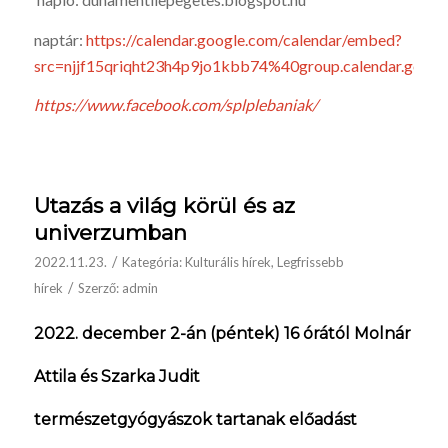
naptár:
https://calendar.google.com/calendar/embed?
src=njjf15qriqht23h4p9jo1kbb74%40group.calendar.goo
https://www.facebook.com/splplebaniak/
Utazás a világ körül és az
univerzumban
/
2022.11.23.
Kategória:
Kulturális hírek
,
Legfrissebb
/
hírek
Szerző:
admin
2022. december 2-án (péntek) 16 órától Molnár
Attila és Szarka Judit
természetgyógyászok
tartanak előadást