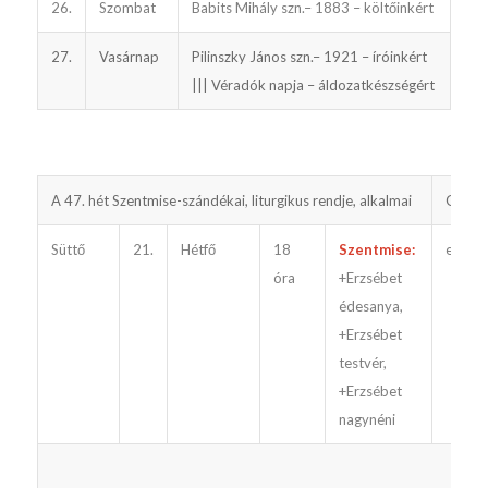
26.
Szombat
Babits Mihály szn.– 1883 – költőinkért
27.
Vasárnap
Pilinszky János szn.– 1921 – íróinkért
||| Véradók napja – áldozatkészségért
A 47. hét Szentmise-szándékai, liturgikus rendje, alkalmai
Gyónt
Süttő
21.
Hétfő
18
Szentmise:
előtte
óra
+Erzsébet
édesanya,
+Erzsébet
testvér,
+Erzsébet
nagynéni