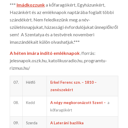
***
I
mádkozzunk
a kőfaragókért, Egyházunkért,
Hazánkért és az emléknapok naptárába foglalt többi
szándékért. Nem feledkezünk meg a név-
születésnapjukat, házassági évfordulójukat ünneplőkről
sem! A Szentatya és a testvérek novemberi
imaszándékait külön olvashatjuk.***
A héten imára indító emléknapok
/forrás:
jelesnapok.oszk.hu, katoli­kusradio.hu, programtu­
rizmus.hu/
07.
Hétfő
Erkel Ferenc szn. – 1810 –
zenészekért
08.
Kedd
A négy megkoronázott Szent –
a
kőfaragókért
09.
Szerda
A Lateráni bazilika