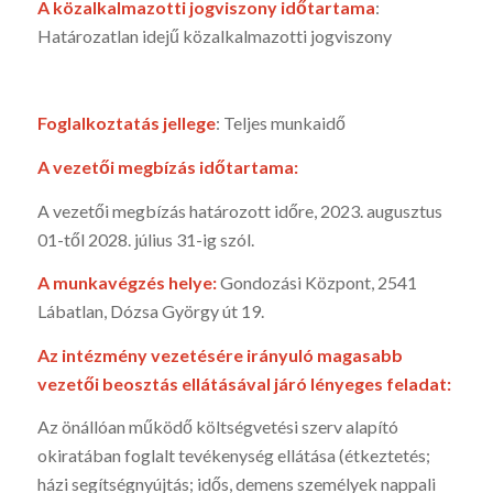
A közalkalmazotti jogviszony időtartama
:
Határozatlan idejű közalkalmazotti jogviszony
Foglalkoztatás jellege
: Teljes munkaidő
A vezetői megbízás időtartama:
A vezetői megbízás határozott időre, 2023. augusztus
01-től 2028. július 31-ig szól.
A munkavégzés helye:
Gondozási Központ, 2541
Lábatlan, Dózsa György út 19.
Az intézmény vezetésére irányuló magasabb
vezetői beosztás ellátásával járó lényeges feladat:
Az önállóan működő költségvetési szerv alapító
okiratában foglalt tevékenység ellátása (étkeztetés;
házi segítségnyújtás; idős, demens személyek nappali