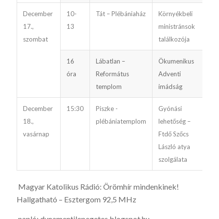
December
10-
Tát – Plébániaház
Környékbeli
17.,
13
ministránsok
szombat
találkozója
16
Lábatlan –
Ökumenikus
óra
Református
Adventi
templom
imádság
December
15:30
Piszke -
Gyónási
18.,
plébániatemplom
lehetőség –
vasárnap
Ftdő Szőcs
László atya
szolgálata
Magyar Katolikus Rádió: Örömhír mindenkinek!
Hallgatható – Esztergom 92,5 MHz
napló: dunamentilepegetes.blogspot.hu