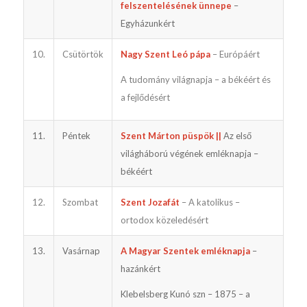
felszentelésének ünnepe
–
Egyházunkért
10.
Csütörtök
Nagy Szent Leó pápa
– Európáért
A tudomány világnapja – a békéért és
a fejlődésért
11.
Péntek
Szent Márton püspök ||
Az első
világháború végének emléknapja –
békéért
12.
Szombat
Szent Jozafát
– A katolikus –
ortodox közeledésért
13.
Vasárnap
A Magyar Szentek emléknapja
–
hazánkért
Klebelsberg Kunó szn – 1875 – a