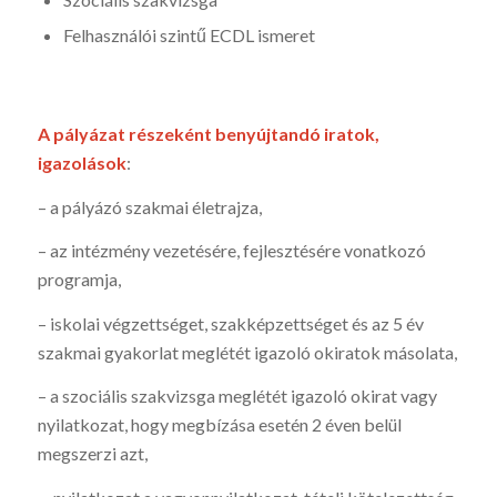
Felhasználói szintű ECDL ismeret
A pályázat részeként benyújtandó iratok,
igazolások
:
– a pályázó szakmai életrajza,
– az intézmény vezetésére, fejlesztésére vonatkozó
programja,
– iskolai végzettséget, szakképzettséget és az 5 év
szakmai gyakorlat meglétét igazoló okiratok másolata,
– a szociális szakvizsga meglétét igazoló okirat vagy
nyilatkozat, hogy megbízása esetén 2 éven belül
megszerzi azt,