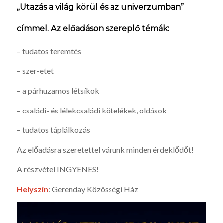
„Utazás a világ körül és az univerzumban”
címmel. Az előadáson szereplő témák:
– tudatos teremtés
– szer-etet
– a párhuzamos létsíkok
– családi- és lélekcsaládi kötelékek, oldások
– tudatos táplálkozás
Az előadásra szeretettel várunk minden érdeklődőt!
A részvétel INGYENES!
Helyszín
: Gerenday Közösségi Ház