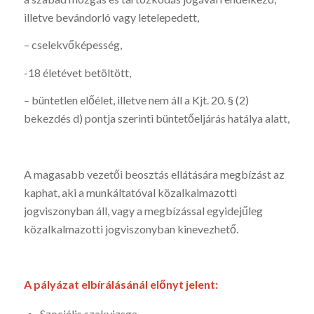
illetve bevándorló vagy letelepedett,
– cselekvőképesség,
-18 életévet betöltött,
– büntetlen előélet, illetve nem áll a Kjt. 20. § (2)
bekezdés d) pontja szerinti büntetőeljárás hatálya alatt,
A magasabb vezetői beosztás ellátására megbízást az
kaphat, aki a munkáltatóval közalkalmazotti
jogviszonyban áll, vagy a megbízással egyidejűleg
közalkalmazotti jogviszonyban kinevezhető.
A pályázat elbírálásánál előnyt jelent:
Szociális szakvizsga