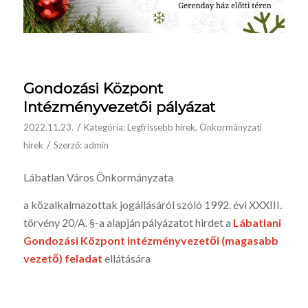
Gondozási Központ
Intézményvezetői pályázat
/
2022.11.23.
Kategória:
Legfrissebb hírek
,
Önkormányzati
/
hírek
Szerző:
admin
Lábatlan Város Önkormányzata
a közalkalmazottak jogállásáról szóló 1992. évi XXXIII.
törvény 20/A. §-a alapján pályázatot hirdet a
Lábatlani
Gondozási Központ intézményvezetői (magasabb
vezető) feladat
ellátására