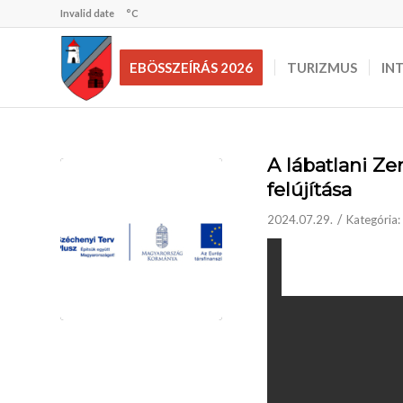
Invalid date
°C
EBÖSSZEÍRÁS 2026
TURIZMUS
IN
A lábatlani Z
felújítása
/
2024.07.29.
Kategória: