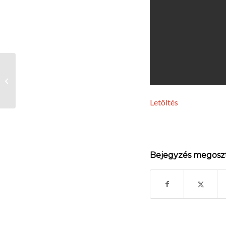
Katolikus Híradás
2024.07.21.
Letöltés
Bejegyzés megosz