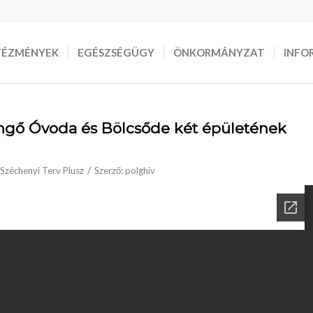
TÉZMÉNYEK
EGÉSZSÉGÜGY
ÖNKORMÁNYZAT
INFO
engő Óvoda és Bölcsőde két épületének
/
Széchenyi Terv Plusz
Szerző:
polghiv