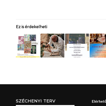
Ez is érdekelheti
SZÉCHENYI TERV
Elérhet