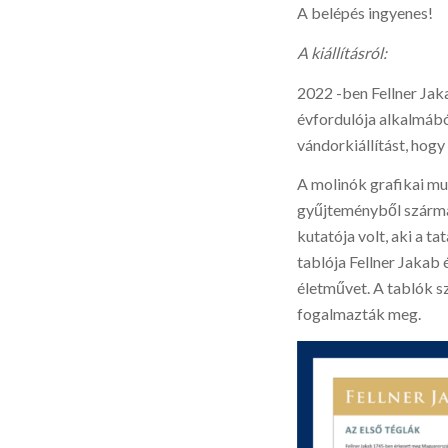
A belépés ingyenes!
A kiállításról:
2022 -ben Fellner Jak
évfordulója alkalmábó
vándorkiállítást, hog
A molinók grafikai mu
gyűjteményből származ
kutatója volt, aki a 
tablója Fellner Jakab 
életművet. A tablók
fogalmazták meg.