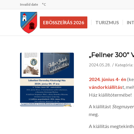
Invalid date
°C
EBÖSSZEÍRÁS 2026
TURIZMUS
IN
„Fellner 300” 
/
2024.05.28.
Kategória:
2024. június 4- én
(ke
vándorkiállítás
t, me
Ház kiállítótermébe!
A kiállítást
Stegmayer
meg.
A kiállítás megtekint