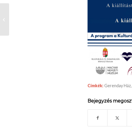
Katolikus Híradás
2024.05.26.
Címkék:
Gerenday Ház
Bejegyzés megosz