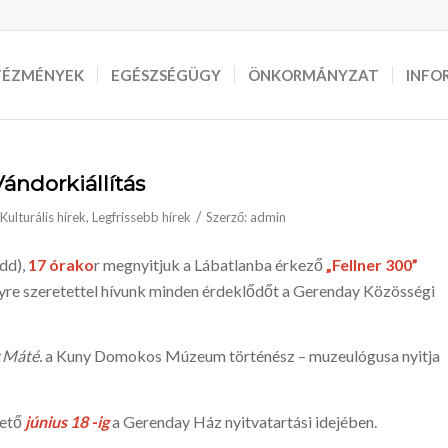
TÉZMÉNYEK
EGÉSZSÉGÜGY
ÖNKORMÁNYZAT
INFO
Vándorkiállítás
/
Kulturális hírek
,
Legfrissebb hírek
Szerző:
admin
dd),
17 órako
r megnyitjuk a Lábatlanba érkező
„Fellner 300”
lyre szeretettel hívunk minden érdeklődőt a Gerenday Közösségi
 Máté.
a Kuny Domokos Múzeum történész – muzeulógusa nyitja
hető
június 18 -ig
a Gerenday Ház nyitvatartási idejében.