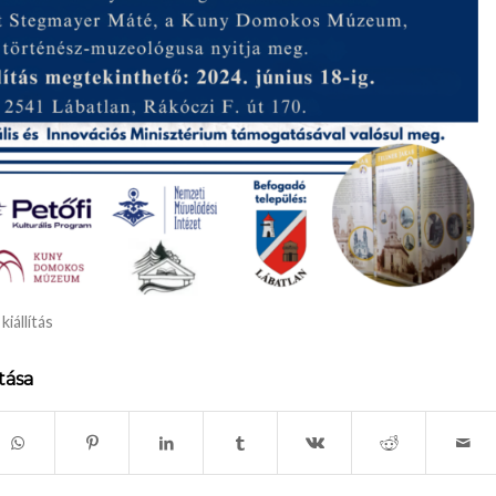
,
kiállítás
tása