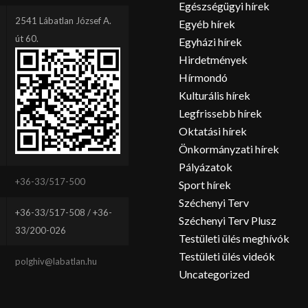
Egészségügyi hírek
2541 Lábatlan József A.
Egyéb hírek
út 60.
Egyházi hírek
Hirdetmények
Hírmondó
Kulturális hírek
Legfrissebb hírek
Oktatási hírek
Önkormányzati hírek
Pályázatok
+36-33/517-500
Sport hírek
Széchenyi Terv
+36-33/517-508 / +36-
Széchenyi Terv Plusz
33/200-026
Testületi ülés meghívók
Testületi ülés videók
polghiv@labatlan.hu
Uncategorized