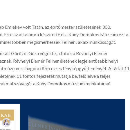
ab Emlékév volt Tatán, az építőmester születésének 300.
l. Erre az alkalomra készítette el a Kuny Domokos Múzeum ezt a
y minél többen megismerhessék Fellner Jakab munkásságát.
nkáit Görözdi Géza végezte, a fotók a Révhelyi Elemér
nak. Révhelyi Elemér Fellner életének legjelentősebb helyi
tatai múzeumra hagyta több ezres fényképgyűjteményét. A tárlat 11
életének 11 fontos fejezetét mutatja be, felölelve a teljes
 szakmai szövegét a Kuny Domokos múzeum munkatársai