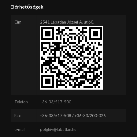
Elérhetőségek
Cím
2541 Lábatlan József A. út 60.
Telefon
+36-33/517-500
Fax
+36-33/517-508 / +36-33/200-026
e-mail
polghiv@labatlan.hu