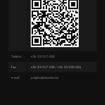
Telefon
+36-33/517-500
Fax
+36-33/517-508 / +36-33/200-026
e-mail
polghiv@labatlan.hu