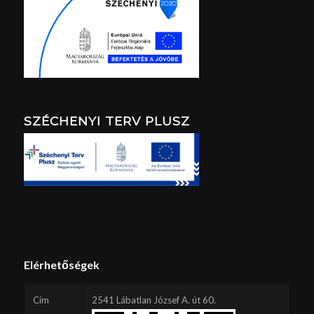
SZÉCHENYI TERV PLUSZ
Elérhetőségek
Cím
2541 Lábatlan József A. út 60.