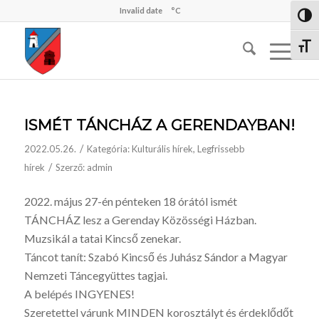
Invalid date
°C
Nagy 
Betűm
ISMÉT TÁNCHÁZ A GERENDAYBAN!
/
2022.05.26.
Kategória:
Kulturális hírek
,
Legfrissebb
/
hírek
Szerző:
admin
2022. május 27-én pénteken 18 órától ismét
TÁNCHÁZ lesz a Gerenday Közösségi Házban.
Muzsikál a tatai Kincső zenekar.
Táncot tanít: Szabó Kincső és Juhász Sándor a Magyar
Nemzeti Táncegyüttes tagjai.
A belépés INGYENES!
Szeretettel várunk MINDEN korosztályt és érdeklődőt