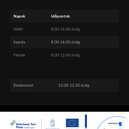
Napok
Időpontok
Hétfő
8.00-16.00 óráig
Szerda
8.00-16.00 óráig
Péntek
8.00-12.00 óráig
Ebédszünet
12.00-12.30 óráig
Ez a webhely sütiket használ. A webhely böngészésének folytatásával
Ön elfogadja a sütik használatát.
Minden jog fenntartva - Lábatlan -
Hibajelentés küldés