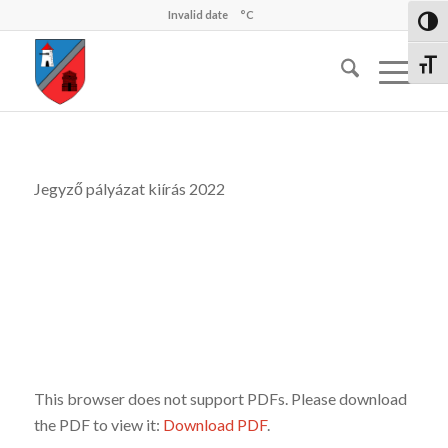
Invalid date
°C
Nagy 
Betűm
Jegyző pályázat kiírás 2022
This browser does not support PDFs. Please download
the PDF to view it:
Download PDF
.