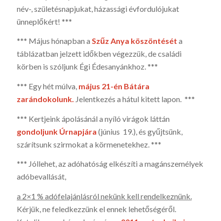
név-, születésnap­jukat, há­zassági évfordu­lójukat
ünneplők­ért! ***
*** Május hónapban a
Szűz Anya köszöntését
a
táblázat­ban jelzett időkben végezzük, de családi
körben is szóljunk Égi Édesanyánkhoz. ***
*** Egy hét múlva,
május 21-én Bátára
zarándokolunk.
Jelentkezés a hátul kitett lapon. ***
*** Kertjeink ápolásánál a nyíló virágok láttán
gondoljunk Úrnapjára
(június 19.), és gyűjtsünk,
szárítsunk szirmokat a körmenetekhez. ***
*** Jóllehet, az adóhatóság elkészíti a magánszemélyek
adóbevallását,
a 2×1 % adófelajánlásról nekünk kell rendelkeznünk.
Kérjük, ne feledkezzünk el ennek lehetőségéről.