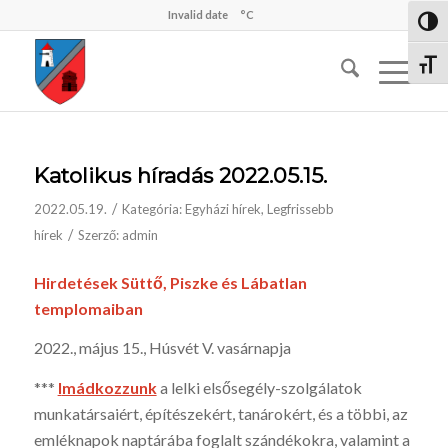
Invalid date
°C
Nagy 
Betűm
Katolikus híradás 2022.05.15.
/
2022.05.19.
Kategória:
Egyházi hírek
,
Legfrissebb
/
hírek
Szerző:
admin
Hirdetések Süttő, Piszke és Lábatlan
templomaiban
2022., május 15., Húsvét V. vasárnapja
***
I
mádkozzunk
a lelki elsősegély-szolgálatok
munkatársaiért, építészekért, tanárokért, és a többi, az
emléknapok naptárába foglalt szándékokra, valamint a