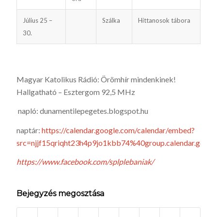
Július 25 –
Szálka
Hittanosok tábora
30.
Magyar Katolikus Rádió: Örömhír mindenkinek!
Hallgatható – Esztergom 92,5 MHz
napló: dunamentilepegetes.blogspot.hu
naptár:
https://calendar.google.com/calendar/embed?
src=njjf15qriqht23h4p9jo1kbb74%40group.calendar.goo
https://www.facebook.com/splplebaniak/
Bejegyzés megosztása