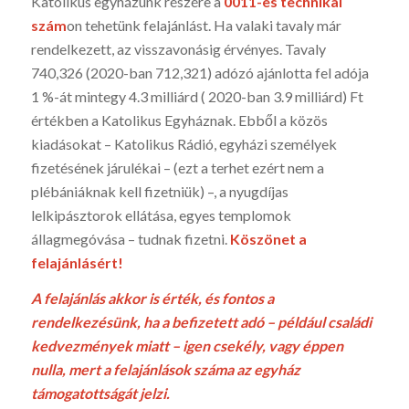
Katolikus egyházunk részére a
0011-es technikai
szám
on tehetünk felajánlást. Ha valaki tavaly már
rendelkezett, az visszavonásig érvényes. Tavaly
740,326 (2020-ban 712,321) adózó ajánlotta fel adója
1 %-át mintegy 4.3 milliárd ( 2020-ban 3.9 milliárd) Ft
értékben a Katolikus Egyháznak. Ebből a közös
kiadásokat – Katolikus Rádió, egyházi személyek
fizetésének járulékai – (ezt a terhet ezért nem a
plébániáknak kell fizetniük) –, a nyugdíjas
lelkipásztorok ellátása, egyes templomok
állagmegóvása – tudnak fizetni.
Köszönet a
felajánlásért!
A felaján­lás akkor is ér­ték, és fontos a
rendelkezésünk, ha a befizetett adó – például családi
ked­vezmények miatt – igen csekély, vagy éppen
nulla, mert a fel­ajánlások szá­ma az egyház
támogatottságát jelzi.