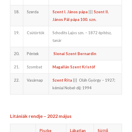
18.
Szerda
Szent I. János pápa
|||
Szent II.
János Pál pápa 100. szn.
19.
Csütörtök
Schodits Lajos szn. – 1872 építész,
tanár
20.
Péntek
Sienai Szent Bernardin
21.
Szombat
Magallán Szent Kristóf
22.
Vasárnap
Szent Rita
||| Oláh György – 1927;
kémiai Nobel-díj: 1994
L
itániák rendje – 2022 május
Piszke
Lábatlan
Süttő