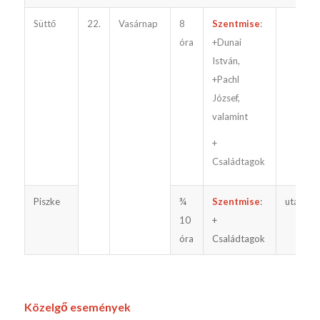
Süttő
22.
Vasárnap
8
Szentmise
:
óra
+Dunai
István,
+Pachl
József,
valamint
+
Családtagok
Piszke
¾
Szentmise
:
utána
10
+
óra
Családtagok
Közelgő események