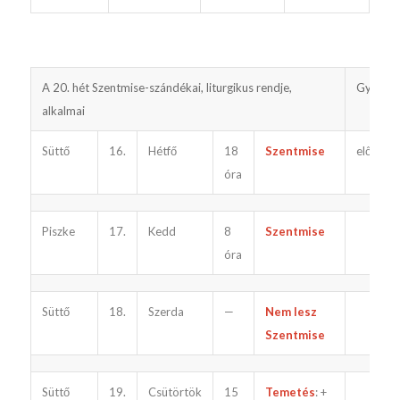
A 20. hét Szentmise-szándékai, liturgikus rendje,
Gyóntat
alkalmai
Süttő
16.
Hétfő
18
Szentmise
előtte
óra
Piszke
17.
Kedd
8
Szentmise
óra
Süttő
18.
Szerda
—
Nem lesz
Szentmise
Süttő
19.
Csütörtök
15
Temetés
: +