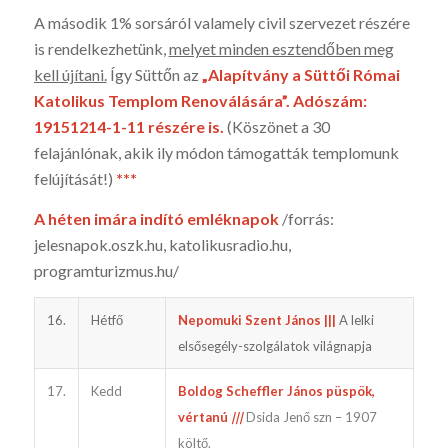
A második 1% sorsáról valamely civil szervezet részére
is rendelkezhetünk,
melyet minden esztendőben meg
kell újítani.
Így Süttőn az
„Alapítvány a Süttői Római
Katolikus Templom Renoválására”. Adószám:
19151214-1-11 részére is.
(Köszönet a 30
felajánlónak, akik ily módon támogatták templomunk
felújítását!)
***
A héten imára indító emléknapok
/forrás:
jelesnapok.oszk.hu, katoli­kusradio.hu,
programturizmus.hu/
16.
Hétfő
Nepomuki Szent János |||
A lelki
elsősegély-szolgálatok világnapja
17.
Kedd
Boldog Scheffler János püspök,
vértanú
|||
Dsida Jenő szn – 1907
költő.