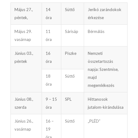
Május 27.,
14
Süttő
Jerikó zarándokok
péntek,
óra
érkezése
Május 29.
11
Sárisáp
Bérmálás
vasárnap
óra
Június 03.,
16
Piszke
Nemzeti
péntek
óra
összetartozás
napja: Szentmise,
18
Süttő
majd
óra
megemlékezés
Június 08.,
9 – 15
SPL
Hittanosok
szerda
óra
jutalom-kirándulása
Június 26.,
16 –
Süttő
„PLÉD”
vasárnap
19
óra