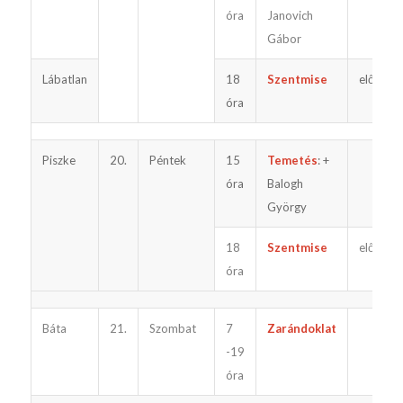
óra
Janovich
Gábor
Lábatlan
18
Szentmise
előtte
óra
Piszke
20.
Péntek
15
Temetés
: +
óra
Balogh
György
18
Szentmise
előtte
óra
Báta
21.
Szombat
7
Zarándoklat
-19
óra