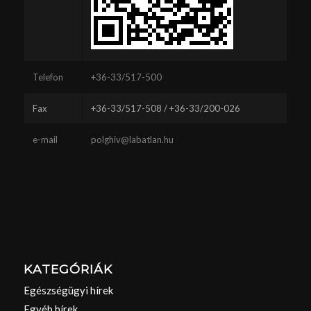
Telefon
+36-33/517-500
Fax
+36-33/517-508 / +36-33/200-026
e-mail
polghiv@labatlan.hu
KATEGÓRIÁK
Egészségügyi hírek
Egyéb hírek