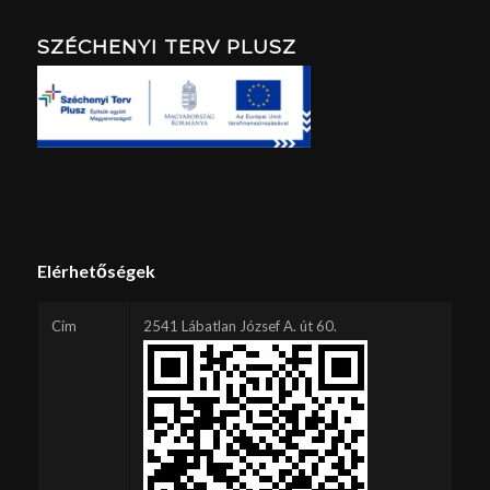
SZÉCHENYI TERV PLUSZ
Elérhetőségek
Cím
2541 Lábatlan József A. út 60.