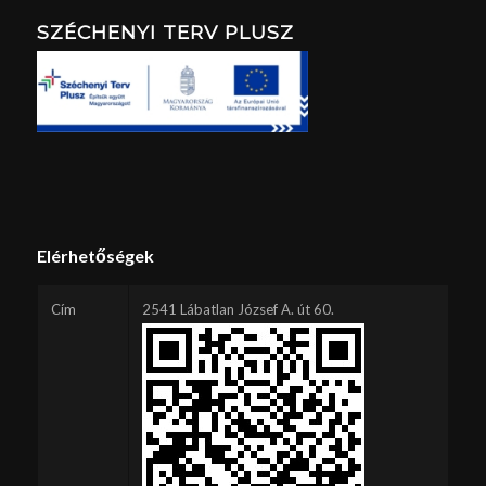
SZÉCHENYI TERV PLUSZ
Elérhetőségek
Cím
2541 Lábatlan József A. út 60.