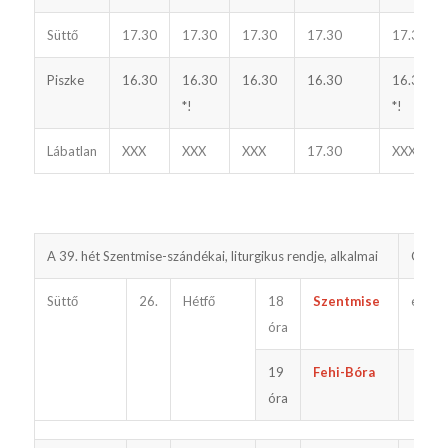
Süttő
17.30
17.30
17.30
17.30
17.30
Piszke
16.30
16.30
16.30
16.30
16.30
*!
*!
Lábatlan
XXX
XXX
XXX
17.30
XXX
A 39. hét Szentmise-szándékai, liturgikus rendje, alkalmai
Gyónt
Süttő
26.
Hétfő
18
Szentmise
előtte
óra
19
Fehi-Bóra
óra