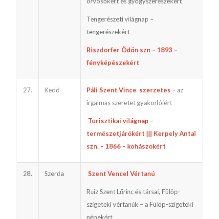
orvosokért és gyógyszerészekért
Tengerészeti világnap –
tengerészekért
Riszdorfer Ödön szn – 1893 –
fényképészekért
27.
Kedd
Páli Szent Vince szerzetes
– az
irgalmas szeretet gyakorlóiért
Turisztikai világnap –
természetjárókért ||| Kerpely Antal
szn. – 1866 – kohászokért
28.
Szerda
Szent Vencel Vértanú
Ruiz Szent Lőrinc és társai, Fülöp-
szigeteki vértanúk – a Fülöp-szigeteki
népekért