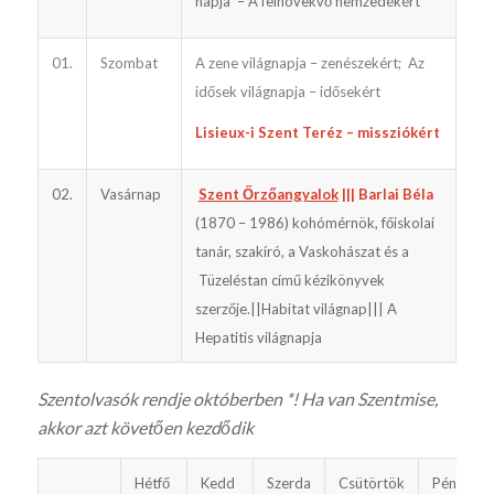
napja – A felnövekvő nemzedékért
01.
Szombat
A zene világnapja – zenészekért; Az
idősek világnapja – idősekért
Lisieux-i Szent Teréz – missziókért
02.
Vasárnap
Szent Őrzőangyalok
||| Barlai Béla
(1870 – 1986) kohómérnök, főiskolai
tanár, szakíró, a Vaskohászat és a
Tüzeléstan című kézikönyvek
szerzője.||Habitat világnap||| A
Hepatitis világnapja
Szentolvasók rendje októberben *
! Ha van Szentmise,
akkor azt követően kezdődik
Hétfő
Kedd
Szerda
Csütörtök
Péntek