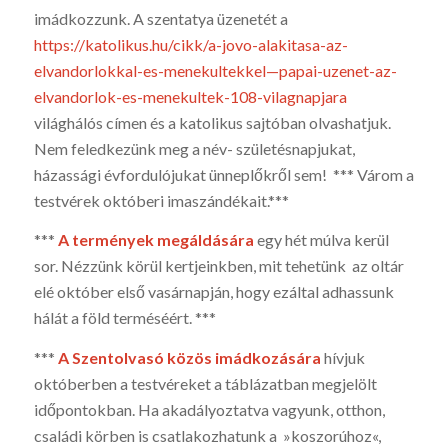
imádkozzunk. A szentatya üzenetét a
https://katolikus.hu/cikk/a-jovo-alakitasa-az-
elvandorlokkal-es-menekultekkel—papai-uzenet-az-
elvandorlok-es-menekultek-108-vilagnapjara
világhálós címen és a katolikus sajtóban olvashatjuk.
Nem feledkezünk meg a név- születésnapjukat,
házassági évfordulójukat ünneplőkről sem! *** Várom a
testvérek októberi imaszándékait.***
***
A termények megáldására
egy hét múlva kerül
sor. Nézzünk körül kertjeinkben, mit tehetünk az oltár
elé október első vasárnapján, hogy ezáltal adhassunk
hálát a föld terméséért. ***
***
A Szentolvasó közös imádkozására
hívjuk
októberben a testvéreket a táblázatban megjelölt
időpontokban. Ha akadályoztatva vagyunk, otthon,
családi körben is csatlakozhatunk a »koszorúhoz«,