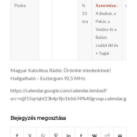
Piszke
¾
Szentmise
:
utána
10
A Bednár, a
óra
Pekár, a
Vadász és a
Balázs
család élő és
+ Tagjai
Magyar Katolikus Rádió: Örömhír mindenkinek!
Hallgatható – Esztergom 92,5 MHz
https://calendar.google.com/calendar/embed?
src=njjf15qriqht23h4p9jo1kbb74%40group.calendar.goog
Bejegyzés megosztása