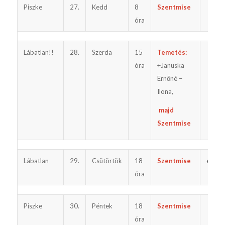
Piszke
27.
Kedd
8
Szentmise
óra
Lábatlan!!
28.
Szerda
15
Temetés:
óra
+Januska
Ernőné –
Ilona,
majd
Szentmise
Lábatlan
29.
Csütörtök
18
Szentmise
előtte
óra
Piszke
30.
Péntek
18
Szentmise
óra