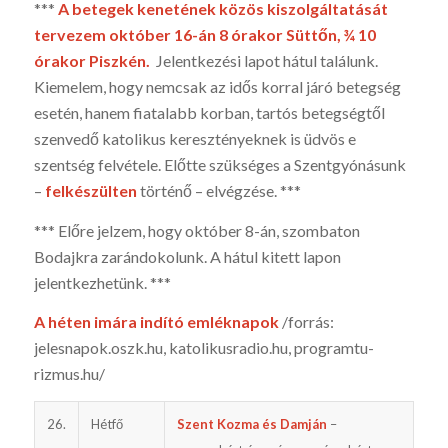
***
A betegek kenetének közös kiszolgáltatását
tervezem október 16-án 8 órakor Süttőn, ¾ 10
órakor Piszkén.
Jelentkezési lapot hátul találunk.
Kiemelem, hogy nemcsak az idős korral járó betegség
esetén, hanem fiatalabb korban, tartós betegségtől
szenvedő katolikus keresztényeknek is üdvös e
szentség felvétele. Előtte szükséges a Szentgyónásunk
–
felkészülten
történő – elvégzése. ***
*** Előre jelzem, hogy október 8-án, szombaton
Bodajkra zarándokolunk. A hátul kitett lapon
jelentkezhetünk. ***
A héten imára indító emléknapok
/forrás:
jelesnapok.oszk.hu, katoli­kusradio.hu, programtu­
rizmus.hu/
26.
Hétfő
Szent Kozma és Damján
–