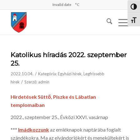
Invalid date
°C
Nagy 
Betűm
Katolikus híradás 2022. szeptember
25.
/
2022.10.04.
Kategória:
Egyházi hírek
,
Legfrissebb
/
hírek
Szerző:
admin
Hirdetések Süttő, Piszke és Lábatlan
templomaiban
2022., szeptember 25., Évközi XXVI. vasárnap
***
I
mádkozzunk
az emléknapok naptárába foglalt
szándékokra. Ma az elvándorlókért és menekültekért is