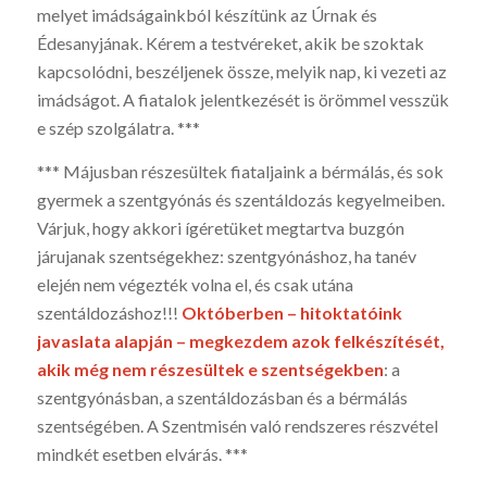
melyet imádságainkból készítünk az Úrnak és
Édesanyjának. Kérem a testvéreket, akik be szoktak
kapcsolódni, beszéljenek össze, melyik nap, ki vezeti az
imádságot. A fiatalok jelentkezését is örömmel vesszük
e szép szolgálatra. ***
*** Májusban részesültek fiataljaink a bérmálás, és sok
gyermek a szentgyónás és szentáldozás kegyelmeiben.
Várjuk, hogy akkori ígéretüket megtartva buzgón
járujanak szentségekhez: szentgyónáshoz, ha tanév
elején nem végezték volna el, és csak utána
szentáldozáshoz!!!
Októberben – hitoktatóink
javaslata alapján – megkezdem azok felkészítését,
akik még nem részesültek e szentségekben
: a
szentgyónásban, a szentáldozásban és a bérmálás
szentségében. A Szentmisén való rendszeres részvétel
mindkét esetben elvárás. ***