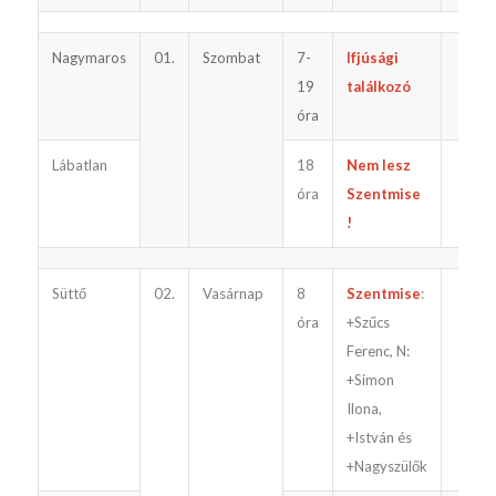
Nagymaros
01.
Szombat
7-
Ifjúsági
19
találkozó
óra
Lábatlan
18
Nem lesz
óra
Szentmise
!
Süttő
02.
Vasárnap
8
Szentmise
:
óra
+Szűcs
Ferenc, N:
+Simon
Ilona,
+István és
+Nagyszülők