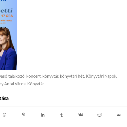
vasó találkozó
,
koncert
,
könyvtár
,
könyvtári hét
,
Könyvtári Napok
,
hy Antal Városi Könyvtár
tása