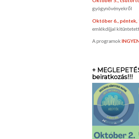
Október 5., csütörtö
gyógynövényekről
Október 6., péntek, 
emlékdíjjal kitüntetet
A programok
INGYE
+ MEGLEPETÉS:
beiratkozás!!!