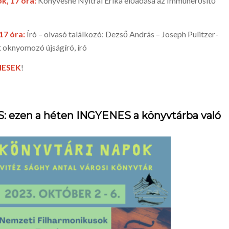
k, 17 óra:
Könyvesné Nyitrai Erika előadása az Immunerősítő
17 óra:
Író – olvasó találkozó: Dezső András – Joseph Pulitzer-
t oknyomozó újságíró, író
NESEK
!
 ezen a héten INGYENES a könyvtárba való