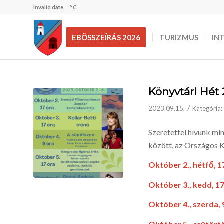
Invalid date
°C
EBÖSSZEÍRÁS 2026
TURIZMUS
IN
Könyvtári Hét
/
2023.09.15.
Kategória:
Szeretettel hívunk mi
között, az Országos K
Október 2., hétfő, 1
Október 3., kedd, 17
Október 4., szerda, 