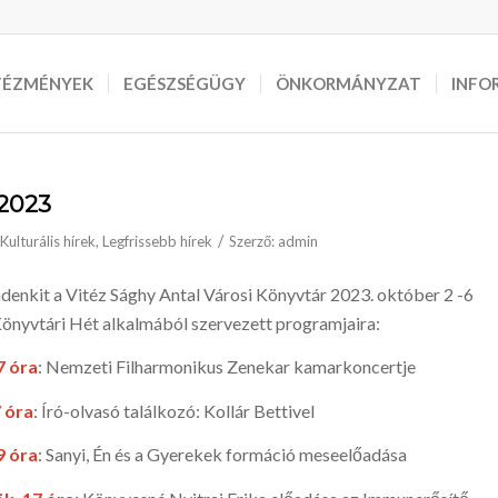
TÉZMÉNYEK
EGÉSZSÉGÜGY
ÖNKORMÁNYZAT
INFO
 2023
/
Kulturális hírek
,
Legfrissebb hírek
Szerző:
admin
ndenkit a Vitéz Sághy Antal Városi Könyvtár 2023. október 2 -6
önyvtári Hét alkalmából szervezett programjaira:
7 óra
: Nemzeti Filharmonikus Zenekar kamarkoncertje
 óra
: Író-olvasó találkozó: Kollár Bettivel
9 óra
: Sanyi, Én és a Gyerekek formáció meseelőadása