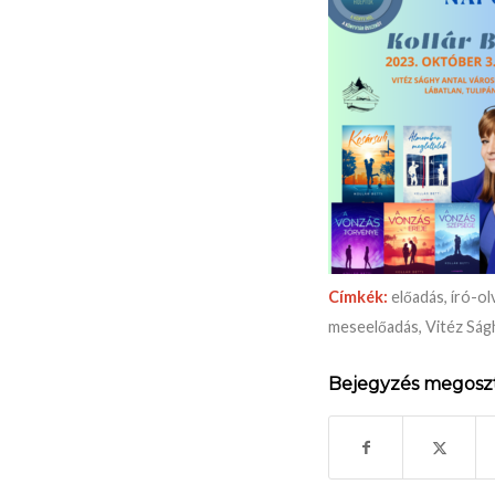
Címkék:
előadás
,
író-ol
meseelőadás
,
Vitéz Ság
Bejegyzés megosz