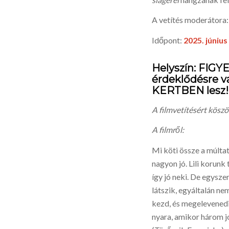
A vetítés moderátor
Időpont:
2025. június
Helyszín: FIG
érdeklődésre va
KERTBEN
lesz!
A filmvetítésért köszö
A filmről:
Mi köti össze a múltat
nagyon jó. Lili korun
így jó neki. De egysze
látszik, egyáltalán n
kezd, és megelevenedi
nyara, amikor három j