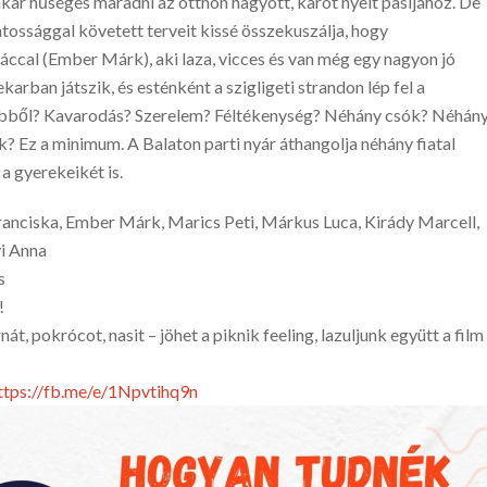
akar hűséges maradni az otthon hagyott, karót nyelt pasijához. De
tossággal követett terveit kissé összekuszálja, hogy
ccal (Ember Márk), aki laza, vicces és van még egy nagyon jó
karban játszik, és esténként a szigligeti strandon lép fel a
t ebből? Kavarodás? Szerelem? Féltékenység? Néhány csók? Néhán
 Ez a minimum. A Balaton parti nyár áthangolja néhány fiatal
a gyerekeikét is.
anciska, Ember Márk, Marics Peti, Márkus Luca, Kirády Marcell,
i Anna
s
!
át, pokrócot, nasit – jöhet a piknik feeling, lazuljunk együtt a film
ttps://fb.me/e/1Npvtihq9n