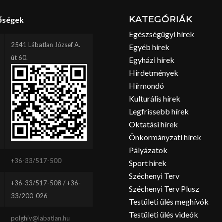
KATEGÓRIÁK
őségek
Egészségügyi hírek
2541 Lábatlan József A.
Egyéb hírek
út 60.
Egyházi hírek
Hirdetmények
Hírmondó
Kulturális hírek
Legfrissebb hírek
Oktatási hírek
Önkormányzati hírek
Pályázatok
+36-33/517-500
Sport hírek
Széchenyi Terv
+36-33/517-508 / +36-
Széchenyi Terv Plusz
33/200-026
Testületi ülés meghívók
Testületi ülés videók
polghiv@labatlan.hu