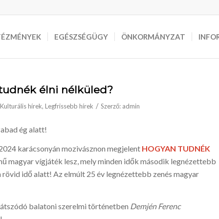
TÉZMÉNYEK
EGÉSZSÉGÜGY
ÖNKORMÁNYZAT
INFO
tudnék élni nélküled?
/
Kulturális hírek
,
Legfrissebb hírek
Szerző:
admin
abad ég alatt!
 a 2024 karácsonyán mozivásznon megjelent
HOGYAN TUDNÉK
ű magyar vígjáték lesz, mely minden idők második legnézettebb
n rövid idő alatt! Az elmúlt 25 év legnézettebb zenés magyar
átszódó balatoni szerelmi történetben
Demjén Ferenc
!