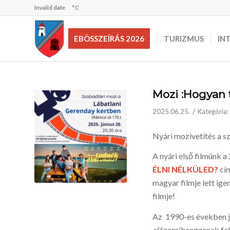
Invalid date
°C
EBÖSSZEÍRÁS 2026
TURIZMUS
IN
Mozi :Hogyan 
/
2025.06.25.
Kategória:
Nyári mozivetítés a sz
A nyári első filmünk
ÉLNI NÉLKÜLED?
cím
magyar filmje lett ige
filmje!
Az 1990-es években j
slágerei
hangzanak fel