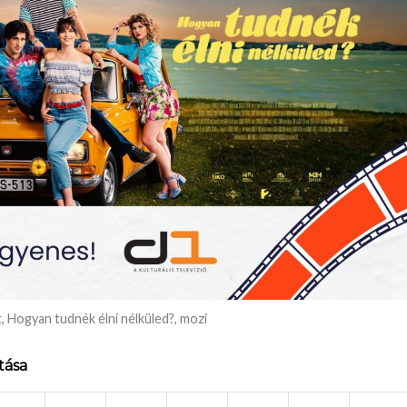
t
,
Hogyan tudnék élni nélküled?
,
mozi
tása