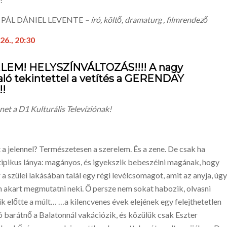
a: PÁL DÁNIEL LEVENTE
– író, költő, dramaturg , filmrendező
 26., 20:30
YELEM! HELYSZÍNVÁLTOZÁS!!!! A nagy
ló tekintettel a vetítés a
GERENDAY
!!
net a D1 Kulturális Televíziónak!
 a jelennel? Természetesen a szerelem. És a zene. De csak ha
k tipikus lánya: magányos, és igyekszik bebeszélni magának, hogy
r a szülei lakásában talál egy régi levélcsomagot, amit az anyja, úgy
em akart megmutatni neki. Ő persze nem sokat habozik, olvasni
k előtte a múlt… …a kilencvenes évek elejének egy felejthetetlen
ó barátnő a Balatonnál vakációzik, és közülük csak Eszter