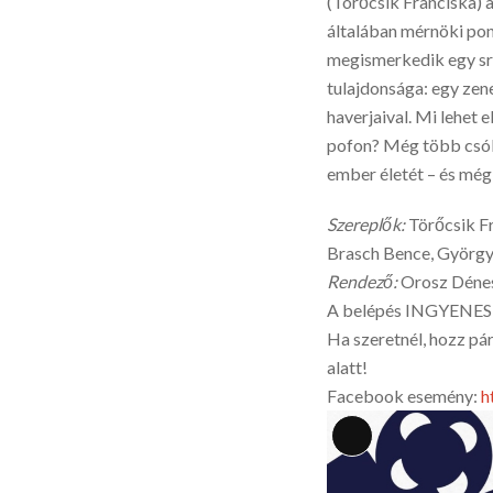
(Törőcsik Franciska) 
általában mérnöki pon
megismerkedik egy srá
tulajdonsága: egy zene
haverjaival. Mi lehe
pofon? Még több csók?
ember életét – és még 
Szereplők:
Törőcsik Fr
Brasch Bence, György
Rendező:
Orosz Déne
A belépés INGYENES
Ha szeretnél, hozz párn
alatt!
Facebook esemény:
h
Long
Description