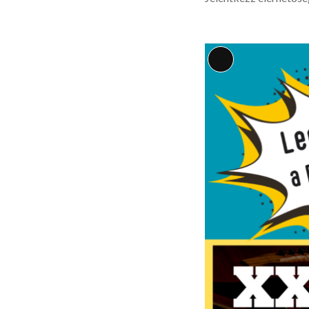
Long
Description