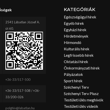
KATEGÓRIÁK
őségek
Egészségügyi hírek
2541 Lábatlan József A.
Egyéb hírek
út 60.
Egyházi hírek
Hirdetmények
Hírmondó
Kulturális hírek
Legfrissebb hírek
Oktatási hírek
Önkormányzati hírek
Pályázatok
+36-33/517-500
Sport hírek
Széchenyi Terv
+36-33/517-508 / +36-
Széchenyi Terv Plusz
33/200-026
Testületi ülés meghívók
Testületi ülés videók
polghiv@labatlan.hu