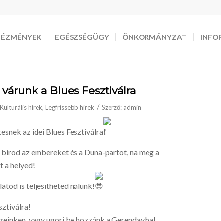
TÉZMÉNYEK
EGÉSZSÉGÜGY
ÖNKORMÁNYZAT
INFO
várunk a Blues Fesztiválra
/
Kulturális hírek
,
Legfrissebb hírek
Szerző:
admin
snek az idei Blues Fesztiválra
 bírod az embereket és a Duna-partot, na meg a
tt a helyed!
atod is teljesítheted nálunk!
sztiválra!
geinken, vagy ugorj be hozzánk a Gerendayba!