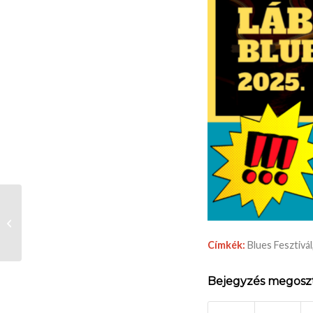
Shakespeare: Sok hűhó
semmiért
Címkék:
Blues Fesztivál
Bejegyzés megosz