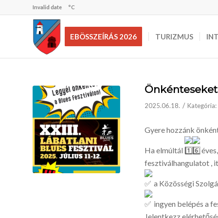
Invalid date
°C
EBÖSSZEÍRÁS 2026
TURIZMUS
IN
Önkénteseket 
/
2025.06.18.
Kategória:
Gyere hozzánk önkénte
Ha elmúltál
éves,
fesztiválhangulatot , i
a Közösségi Szolgál
ingyen belépés a fe
Jelentkezz elérhetősé