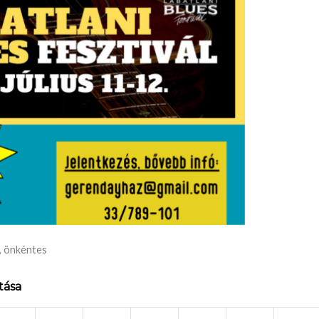
,
önkéntes
tása