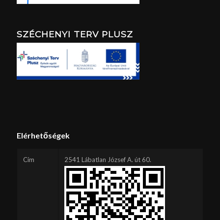
SZÉCHENYI TERV PLUSZ
Elérhetőségek
Cím
2541 Lábatlan József A. út 60.