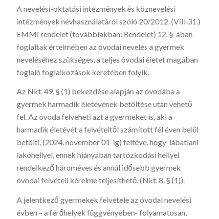
A nevelési-oktatási intézmények és köznevelési
intézmények névhasználatáról szóló 20/2012. (VIII.31.)
EMMI rendelet (továbbiakban: Rendelet) 12. §-ában
foglaltak értelmében az óvodai nevelés a gyermek
neveléséhez szükséges, a teljes óvodai életet magában
foglaló foglalkozások keretében folyik.
Az Nkt. 49. § (1) bekezdése alapján az óvodába a
gyermek harmadik életévének betöltése után vehető
fel. Az óvoda felveheti azt a gyermeket is, aki a
harmadik életévét a felvételtől számított fél éven belül
betölti, (2024. november 01-ig) feltéve, hogy lábatlani
lakóhellyel, ennek hiányában tartózkodási hellyel
rendelkező hároméves és annál idősebb gyermek
óvodai felvételi kérelme teljesíthető. (Nkt. 8. § (1)).
A jelentkező gyermekek felvétele az óvodai nevelési
évben – a férőhelyek függvényében- folyamatosan,