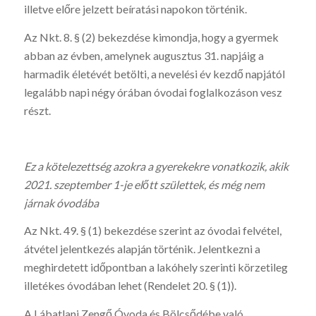
illetve előre jelzett beíratási napokon történik.
Az Nkt. 8. § (2) bekezdése kimondja, hogy a gyermek
abban az évben, amelynek augusztus 31. napjáig a
harmadik életévét betölti, a nevelési év kezdő napjától
legalább napi négy órában óvodai foglalkozáson vesz
részt.
Ez a kötelezettség azokra a gyerekekre vonatkozik, akik
2021. szeptember 1-je előtt születtek, és még nem
járnak óvodába
Az Nkt. 49. § (1) bekezdése szerint az óvodai felvétel,
átvétel jelentkezés alapján történik. Jelentkezni a
meghirdetett időpontban a lakóhely szerinti körzetileg
illetékes óvodában lehet (Rendelet 20. § (1)).
A Lábatlani Zengő Óvoda és Bölcsődébe való