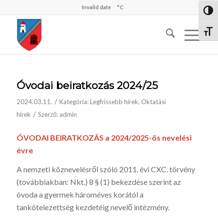
Invalid date
°C
Nagy 
Betűm
Óvodai beiratkozás 2024/25
/
2024.03.11.
Kategória:
Legfrissebb hírek
,
Oktatási
/
hírek
Szerző:
admin
ÓVODAI BEIRATKOZÁS a 2024/2025-ös nevelési
évre
A nemzeti köznevelésről szóló 2011. évi CXC. törvény
(továbbiakban: Nkt.) 8 § (1) bekezdése szerint az
óvoda a gyermek hároméves korától a
tankötelezettség kezdetéig nevelő intézmény.