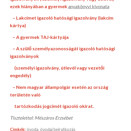
ezek hiányában a gyermek
anyakönyvi kivonata
–
Lakcímet igazoló hatósági igazolvány (lakcím
kártya)
– A gyermek TAJ-kártyája
– A szülő személyazonosságát igazoló hatósági
igazolványok
(személyi igazolvány, útlevél vagy vezetői
engedély)
– Nem magyar állampolgár esetén az ország
területén való
tartózkodás jogcímét igazoló okirat.
Tisztelettel: Mészáros Erzsébet
Címkék:
óvoda
,
óvodai beiratkozás