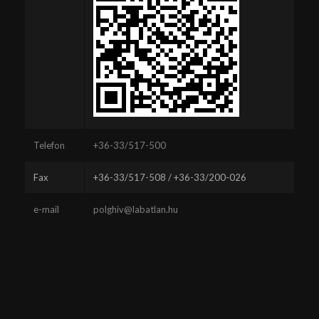
Telefon
+36-33/517-500
Fax
+36-33/517-508 / +36-33/200-026
e-mail
polghiv@labatlan.hu