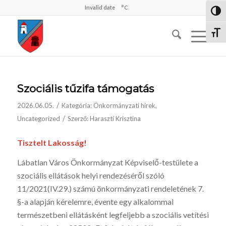
Invalid date
°C
Nagy 
Betűm
Szociális tűzifa támogatás
/
2026.06.05.
Kategória:
Önkormányzati hírek
,
/
Uncategorized
Szerző:
Haraszti Krisztina
Tisztelt Lakosság!
Lábatlan Város Önkormányzat Képviselő-testülete a
szociális ellátások helyi rendezéséről szóló
11/2021(IV.29.) számú önkormányzati rendeletének 7.
§-a alapján kérelemre, évente egy alkalommal
természetbeni ellátásként legfeljebb a szociális vetítési