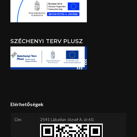
SZÉCHENYI TERV PLUSZ
Elérhetőségek
Cím
2541 Lábatlan József A. út 60.