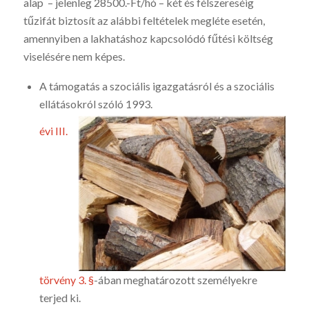
alap – jelenleg 28500.-Ft/hó – két és félszereséig
tűzifát biztosít az alábbi feltételek megléte esetén,
amennyiben a lakhatáshoz kapcsolódó fűtési költség
viselésére nem képes.
A támogatás a szociális igazgatásról és a szociális
ellátásokról szóló 1993.
évi III.
törvény 3. §
-ában meghatározott személyekre
terjed ki.