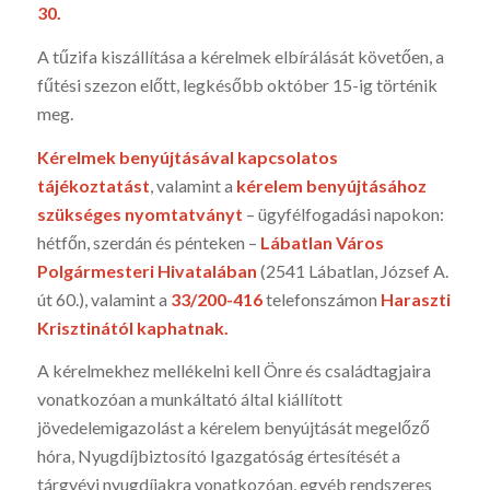
30.
A tűzifa kiszállítása a kérelmek elbírálását követően, a
fűtési szezon előtt, legkésőbb október 15-ig történik
meg.
Kérelmek benyújtásával kapcsolatos
tájékoztatást
, valamint a
kérelem benyújtásához
szükséges nyomtatványt
– ügyfélfogadási napokon:
hétfőn, szerdán és pénteken –
Lábatlan Város
Polgármesteri Hivatalában
(2541 Lábatlan, József A.
út 60.), valamint a
33/200-416
telefonszámon
Haraszti
Krisztinától kaphatnak.
A kérelmekhez mellékelni kell Önre és családtagjaira
vonatkozóan a munkáltató által kiállított
jövedelemigazolást a kérelem benyújtását megelőző
hóra, Nyugdíjbiztosító Igazgatóság értesítését a
tárgyévi nyugdíjakra vonatkozóan, egyéb rendszeres