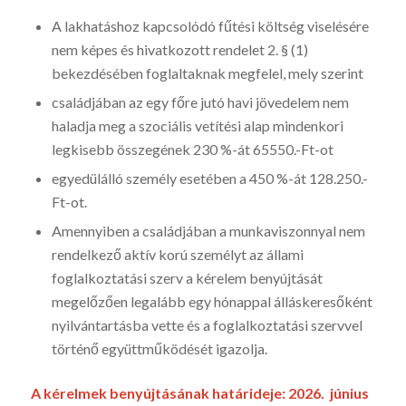
A lakhatáshoz kapcsolódó fűtési költség viselésére
nem képes és hivatkozott rendelet 2. § (1)
bekezdésében foglaltaknak megfelel, mely szerint
családjában az egy főre jutó havi jövedelem nem
haladja meg a szociális vetítési alap mindenkori
legkisebb összegének 230 %-át 65550.-Ft-ot
egyedülálló személy esetében a 450 %-át 128.250.-
Ft-ot.
Amennyiben a családjában a munkaviszonnyal nem
rendelkező aktív korú személyt az állami
foglalkoztatási szerv a kérelem benyújtását
megelőzően legalább egy hónappal álláskeresőként
nyilvántartásba vette és a foglalkoztatási szervvel
történő együttműködését igazolja.
A kérelmek benyújtásának határideje: 2026. június