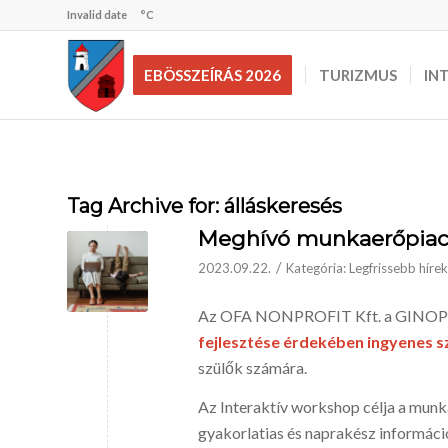
Invalid date
°C
EBÖSSZEÍRÁS 2026
TURIZMUS
IN
Tag Archive for:
álláskeresés
Meghívó munkaerőpiac
/
2023.09.22.
Kategória:
Legfrissebb hírek
Az OFA NONPROFIT Kft. a GINOP 5.
fejlesztése érdekében ingyenes
szülők számára.
Az Interaktív workshop célja a munk
gyakorlatias és naprakész információ