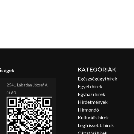
KATEGÓRIÁK
őségek
Egészségügyi hírek
2541 Lábatlan József A.
Egyéb hírek
út 60.
Egyházi hírek
Hirdetmények
Hírmondó
Kulturális hírek
Legfrissebb hírek
Oktatási hírek