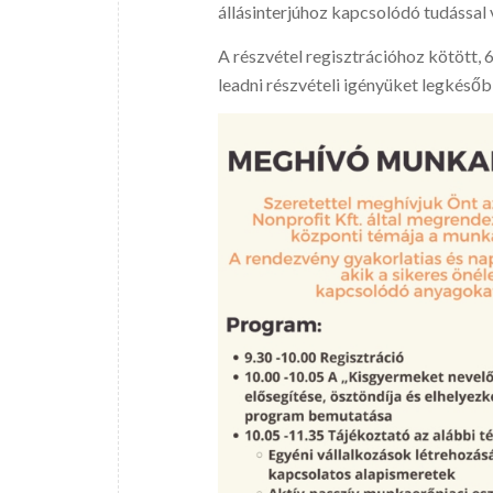
állásinterjúhoz kapcsolódó tudással 
A részvétel regisztrációhoz kötött, 
leadni részvételi igényüket legkéső