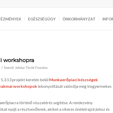
TÉZMÉNYEK
EGÉSZSÉGÜGY
ÖNKORMÁNYZAT
INFO
i workshopra
/
Szerző:
Juhász Török Fruzsina
3.13 projekt keretén belül
Munkaerőpiaci készségek
 szakmai workshopok
lebonyolítását valósítja meg kisgyermekes
aerőpiacra történő visszatérés segítése. A rendezvény
kat nyújt a résztvevőknek, akiket a sikeres önéletrajzíráshoz és