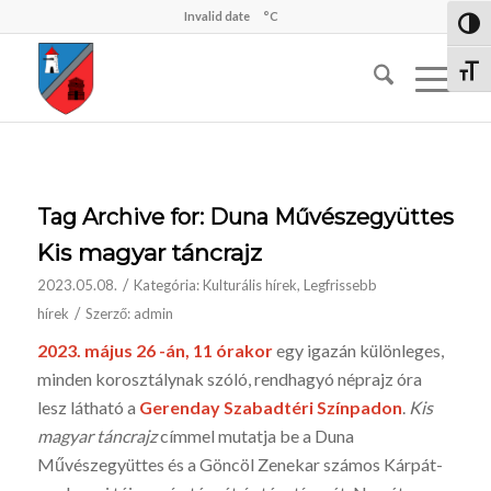
Invalid date
°C
Nagy 
Betűm
Tag Archive for:
Duna Művészegyüttes
Kis magyar táncrajz
/
2023.05.08.
Kategória:
Kulturális hírek
,
Legfrissebb
/
hírek
Szerző:
admin
2023. május 26 -án, 11 órakor
egy igazán különleges,
minden korosztálynak szóló, rendhagyó néprajz óra
lesz látható a
Gerenday Szabadtéri Színpadon
.
Kis
magyar táncrajz
címmel mutatja be a Duna
Művészegyüttes és a Göncöl Zenekar számos Kárpát-