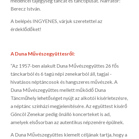
medencei tájegység táncát és tánctípusát. Narrátor:
Berecz István.
A belépés INGYENES, várjuk szeretettel az
érdeklődőket!
A Duna Művészegyüttesről:
“Az 1957-ben alakult Duna Művészegyüttes 26 fős
tánckarból és 6 tagú népi zenekarból áll, tagjai ­
hivatásos néptáncosok és hangszeres művészek. A
Duna Művészegyüttes mellett működő Duna
Táncműhely lehetőséget nyújt az alkotói kísérletezésre,
a néptánc színházi megjelenítésére. Az együttest kísérő
Göncöl Zenekar pedig önálló koncerteket is ad,
amelyek elsősorban az autentikus népzenére épülnek.
A Duna Művészegyüttes kiemelt céljának tartja, hogy a