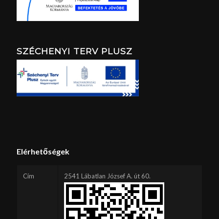
SZÉCHENYI TERV PLUSZ
Elérhetőségek
Cím
2541 Lábatlan József A. út 60.