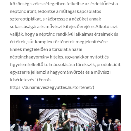
közönség széles rétegeiben felkeltse az érdeklődést a
néptánc iránt, ledöntse a műfajjal kapcsolatos
sztereotípiákat, s ráébressze a nézőket annak
sokarcúságára és művészi kifejezőerejére. Alkotói azt
vallják, hogy a néptánc rendkívül alkalmas érzelmek és
értékek, sőt komplex történetek megjelenítésére.
Ennek megfelelően a társulat a hazai
néptánchagyomány hiteles, ugyanakkor nyitott és
figyelemfelkeltő tolmácsolására törekszik, produkcióit
egyszerre jellemzi a hagyományőrzés és a művészi
kísérletezés.” (Forrás:
https://dunamuveszegyuttes.hu/tortenet/)