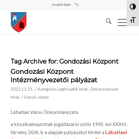
Invalid date
°C
Nagy 
Betűm
Tag Archive for:
Gondozási Központ
Gondozási Központ
Intézményvezetői pályázat
/
2022.11.23.
Kategória:
Legfrissebb hírek
,
Önkormányzati
/
hírek
Szerző:
admin
Lábatlan Város Önkormányzata
a közalkalmazottak jogállásáról szóló 1992. évi XXXIII.
törvény 20/A. §-a alapján pályázatot hirdet a
Lábatlani