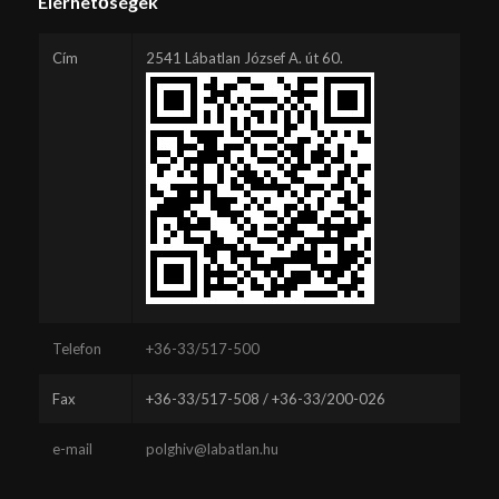
Elérhetőségek
Cím
2541 Lábatlan József A. út 60.
Telefon
+36-33/517-500
Fax
+36-33/517-508 / +36-33/200-026
e-mail
polghiv@labatlan.hu