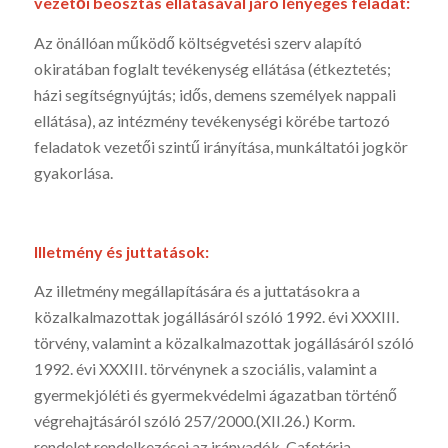
vezetői beosztás ellátásával járó lényeges feladat:
Az önállóan működő költségvetési szerv alapító
okiratában foglalt tevékenység ellátása (étkeztetés;
házi segítségnyújtás; idős, demens személyek nappali
ellátása), az intézmény tevékenységi körébe tartozó
feladatok vezetői szintű irányítása, munkáltatói jogkör
gyakorlása.
Illetmény és juttatások:
Az illetmény megállapítására és a juttatásokra a
közalkalmazottak jogállásáról szóló 1992. évi XXXIII.
törvény, valamint a közalkalmazottak jogállásáról szóló
1992. évi XXXIII. törvénynek a szociális, valamint a
gyermekjóléti és gyermekvédelmi ágazatban történő
végrehajtásáról szóló 257/2000.(XII.26.) Korm.
rendelet rendelkezései az irányadók. Cafetéria