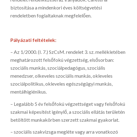
biztosítása a mindenkori éves költségvetési
rendeletben foglaltaknak megfelelően.
Pályázati feltételek:
– Az 1/2000. (I. 7.) SzCsM. rendelet 3. sz. mellékletében
meghatározott felsőfokú végzettség, elsősorban:
szociális munkás, szociálpedagógus, szociális
menedzser, olkeveles szociális munkás, okleveles
szociálpolitikus, okleveles egészségügyi munkás,
mentálhigiénikus.
– Legalább 5 év felsőfokú végzettséget vagy felsőfokú
szakmai képesítést igénylő, a szociális ellátás területén
betöltött munkakörben szerzett szakmai gyakorlat.
– szociális szakvizsga megléte vagy arra vonatkozó