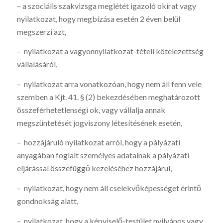
– a szociális szakvizsga meglétét igazoló okirat vagy
nyilatkozat, hogy megbízása esetén 2 éven belül
megszerzi azt,
– nyilatkozat a vagyonnyilatkozat-tételi kötelezettség
vállalásáról,
– nyilatkozat arra vonatkozóan, hogy nem áll fenn vele
szemben a Kjt. 41. § (2) bekezdésében meghatározott
összeférhetetlenségi ok, vagy vállalja annak
megszüntetését jogviszony létesítésének esetén,
– hozzájáruló nyilatkozat arról, hogy a pályázati
anyagában foglalt személyes adatainak a pályázati
eljárással összefüggő kezeléséhez hozzájárul,
– nyilatkozat, hogy nem áll cselekvőképességet érintő
gondnokság alatt,
– nyilatkozat, hogy a képviselő-testület nyilvános vagy