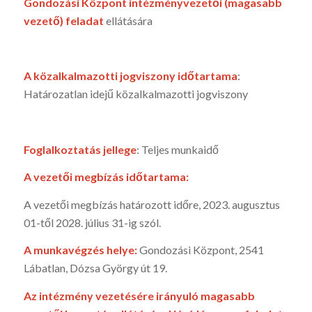
Gondozási Központ intézményvezetői (magasabb
vezető) feladat
ellátására
A közalkalmazotti jogviszony időtartama
:
Határozatlan idejű közalkalmazotti jogviszony
Foglalkoztatás jellege
: Teljes munkaidő
A vezetői megbízás időtartama:
A vezetői megbízás határozott időre, 2023. augusztus
01-től 2028. július 31-ig szól.
A munkavégzés helye:
Gondozási Központ, 2541
Lábatlan, Dózsa György út 19.
Az intézmény vezetésére irányuló magasabb