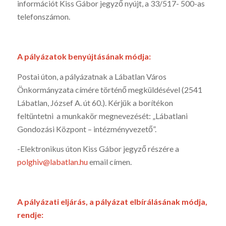
információt Kiss Gábor jegyző nyújt, a 33/517- 500-as
telefonszámon.
A pályázatok benyújtásának módja:
Postai úton, a pályázatnak a Lábatlan Város
Önkormányzata címére történő megküldésével (2541
Lábatlan, József A. út 60.). Kérjük a borítékon
feltüntetni a munkakör megnevezését: „Lábatlani
Gondozási Központ – intézményvezető”.
-Elektronikus úton Kiss Gábor jegyző részére a
polghiv@labatlan.hu
email címen.
A pályázati eljárás, a pályázat elbírálásának módja,
rendje: