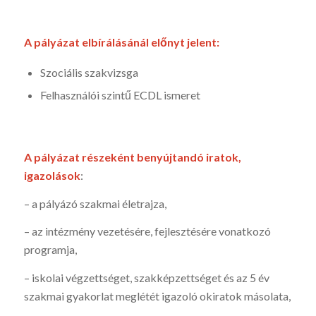
A pályázat elbírálásánál előnyt jelent:
Szociális szakvizsga
Felhasználói szintű ECDL ismeret
A pályázat részeként benyújtandó iratok,
igazolások
:
– a pályázó szakmai életrajza,
– az intézmény vezetésére, fejlesztésére vonatkozó
programja,
– iskolai végzettséget, szakképzettséget és az 5 év
szakmai gyakorlat meglétét igazoló okiratok másolata,