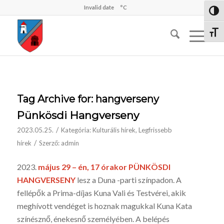
Invalid date
°C
Nagy 
Betűm
Tag Archive for:
hangverseny
Pünkösdi Hangverseny
/
2023.05.25.
Kategória:
Kulturális hírek
,
Legfrissebb
/
hírek
Szerző:
admin
2023.
május 29 – én, 17 órakor PÜNKÖSDI
HANGVERSENY
lesz a Duna -parti színpadon. A
fellépők a Prima-díjas Kuna Vali és Testvérei, akik
meghívott vendéget is hoznak magukkal Kuna Kata
színésznő, énekesnő személyében. A belépés