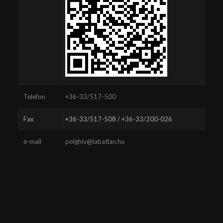
Telefon
+36-33/517-500
Fax
+36-33/517-508 / +36-33/200-026
e-mail
polghiv@labatlan.hu