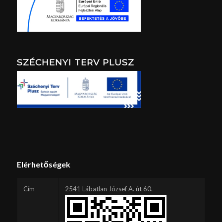
SZÉCHENYI TERV PLUSZ
Elérhetőségek
Cím
2541 Lábatlan József A. út 60.