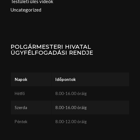
Testületi ülés videók
Uncategorized
POLGÁRMESTERI HIVATAL
ÜGYFÉLFOGADÁSI RENDJE
Napok
Időpontok
Hétfő
8.00-16.00 óráig
Szerda
8.00-16.00 óráig
Péntek
8.00-12.00 óráig