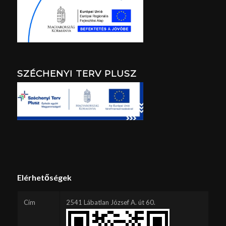
SZÉCHENYI TERV PLUSZ
Elérhetőségek
Cím
2541 Lábatlan József A. út 60.