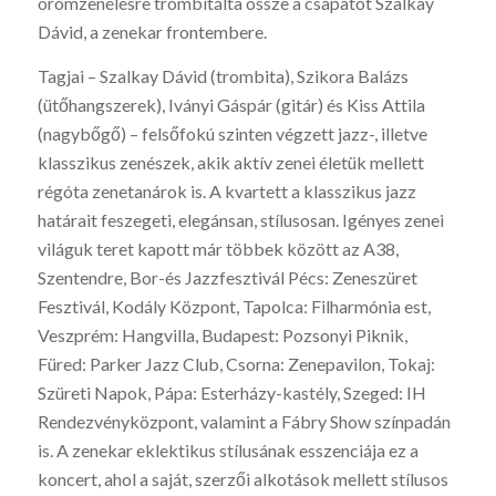
örömzenélésre trombitálta össze a csapatot Szalkay
Dávid, a zenekar frontembere.
Tagjai – Szalkay Dávid (trombita), Szikora Balázs
(ütőhangszerek), Iványi Gáspár (gitár) és Kiss Attila
(nagybőgő) – felsőfokú szinten végzett jazz-, illetve
klasszikus zenészek, akik aktív zenei életük mellett
régóta zenetanárok is. A kvartett a klasszikus jazz
határait feszegeti, elegánsan, stílusosan. Igényes zenei
világuk teret kapott már többek között az A38,
Szentendre, Bor-és Jazzfesztivál Pécs: Zeneszüret
Fesztivál, Kodály Központ, Tapolca: Filharmónia est,
Veszprém: Hangvilla, Budapest: Pozsonyi Piknik,
Füred: Parker Jazz Club, Csorna: Zenepavilon, Tokaj:
Szüreti Napok, Pápa: Esterházy-kastély, Szeged: IH
Rendezvényközpont, valamint a Fábry Show színpadán
is. A zenekar eklektikus stílusának esszenciája ez a
koncert, ahol a saját, szerzői alkotások mellett stílusos