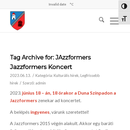
Invalid date
°C
Nagy 
Betűm
Tag Archive for:
JAzzformers
Jazzformers Koncert
/
2023.06.13.
Kategória:
Kulturális hírek
,
Legfrissebb
/
hírek
Szerző:
admin
2023.
június 18 – án, 18 órakor a Duna Színpadon a
Jazzformers
zenekar ad koncertet.
A belépés
ingyenes
, várunk szeretettel!
A Jazzformers 2015 végén alakult. Akkor egy baráti