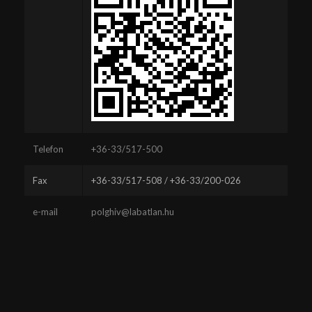
Telefon
+36-33/517-500
Fax
+36-33/517-508 / +36-33/200-026
e-mail
polghiv@labatlan.hu