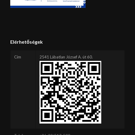
Elérhetőségek
Cím
2541 Lábatlan József A. út 60.