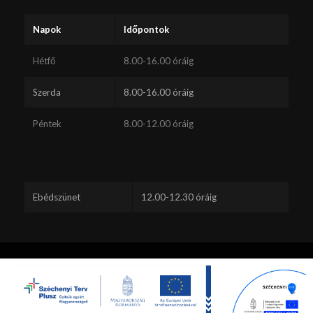
Napok
Időpontok
Hétfő
8.00-16.00 óráig
Szerda
8.00-16.00 óráig
Péntek
8.00-12.00 óráig
Ebédszünet
12.00-12.30 óráig
Ez a webhely sütiket használ. A webhely böngészésének folytatásával
Ön elfogadja a sütik használatát.
Minden jog fenntartva - Lábatlan -
Hibajelentés küldés
Rendben
Beállítások