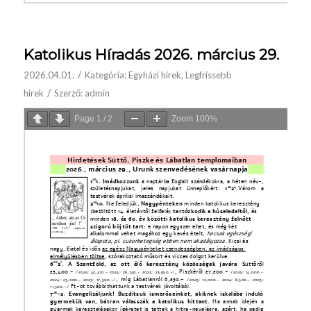
Katolikus Híradás 2026. március 29.
/
2026.04.01.
Kategória:
Egyházi hírek
,
Legfrissebb
/
hírek
Szerző:
admin
Page
1
/
2
Zoom
100%