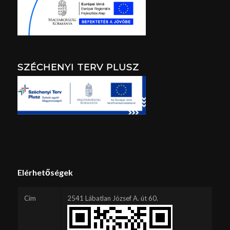
SZÉCHENYI TERV PLUSZ
Elérhetőségek
Cím
2541 Lábatlan József A. út 60.