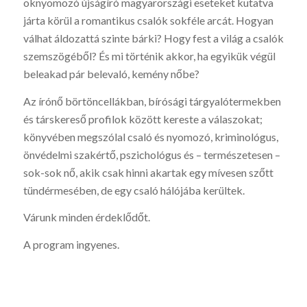
oknyomozó újságíró magyarországi eseteket kutatva
járta körül a romantikus csalók sokféle arcát. Hogyan
válhat áldozattá szinte bárki? Hogy fest a világ a csalók
szemszögéből? És mi történik akkor, ha egyikük végül
beleakad pár belevaló, kemény nőbe?
Az írónő börtöncellákban, bírósági tárgyalótermekben
és társkereső profilok között kereste a válaszokat;
könyvében megszólal csaló és nyomozó, kriminológus,
önvédelmi szakértő, pszichológus és – természetesen –
sok-sok nő, akik csak hinni akartak egy mívesen szőtt
tündérmesében, de egy csaló hálójába kerültek.
Várunk minden érdeklődőt.
A program ingyenes.