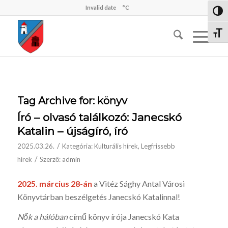
Invalid date
°C
Nagy 
Betűm
Tag Archive for:
könyv
Író – olvasó találkozó: Janecskó
Katalin – újságíró, író
/
2025.03.26.
Kategória:
Kulturális hírek
,
Legfrissebb
/
hírek
Szerző:
admin
2025. március 28-án
a Vitéz Sághy Antal Városi
Könyvtárban beszélgetés Janecskó Katalinnal!
Nők a hálóban
című könyv írója Janecskó Kata