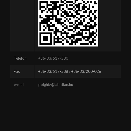
Telefon
+36-33/517-500
Fax
+36-33/517-508 / +36-33/200-026
e-mail
polghiv@labatlan.hu