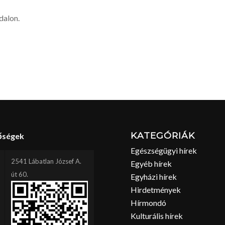
dalon.
KATEGÓRIÁK
őségek
Egészségügyi hírek
2541 Lábatlan József A.
Egyéb hírek
út 60.
Egyházi hírek
Hirdetmények
Hírmondó
Kulturális hírek