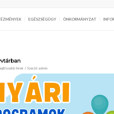
TÉZMÉNYEK
EGÉSZSÉGÜGY
ÖNKORMÁNYZAT
INFO
yvtárban
/
egfrissebb hírek
Szerző:
admin