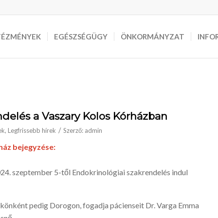
TÉZMÉNYEK
EGÉSZSÉGÜGY
ÖNKORMÁNYZAT
INFO
ndelés a Vaszary Kolos Kórházban
/
ek
,
Legfrissebb hírek
Szerző:
admin
ház bejegyzése:
4. szeptember 5-től Endokrinológiai szakrendelés indul
könként pedig Dorogon, fogadja pácienseit Dr. Varga Emma
snő.