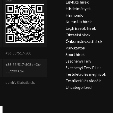
út 60.
Egyházi hírek
Hirdetmények
Hírmondó
Kulturális hírek
Legfrissebb hírek
Oktatási hírek
Önkormányzati hírek
Pályázatok
+36-33/517-500
Sport hírek
Széchenyi Terv
+36-33/517-508 / +36-
Széchenyi Terv Plusz
33/200-026
Testületi ülés meghívók
Testületi ülés videók
polghiv@labatlan.hu
Uncategorized