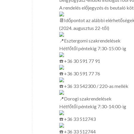
A rendelés előjegyzés és beutaló köt
Időpontot az alábbi elérhetőségek
(2024. augusztus 22-től)
Esztergomi szakrendelések
Hétfőtől péntekig 7:30-15:00-ig
+36 30 591 77 91
+36 30 591 77 76
+36 33 542300 / 220-as mellék
Dorogi szakrendelések
Hétfőtől péntekig 7:30-14:00-ig
+36 33 512743
+36 33 512744