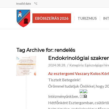
Invalid date
°C
EBÖSSZEÍRÁS 2026
TURIZMUS
IN
Tag Archive for:
rendelés
Endokrinológiai szakre
/
2024.08.28.
Kategória:
Egészségügyi hír
Az esztergomi Vaszary Kolos Kór
Tisztelt Betegeink!
Örömmel tudatjuk Önökkel, hogy 202
Intézményünkben.
Hétfőnként Esztergomban, csütörtö
belgyógyász-endokrinológus főorvo