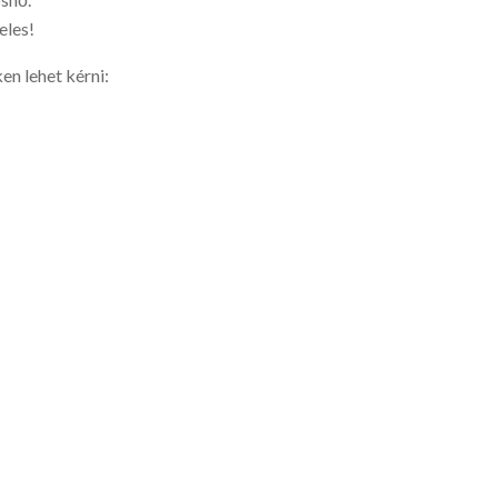
eles!
en lehet kérni: