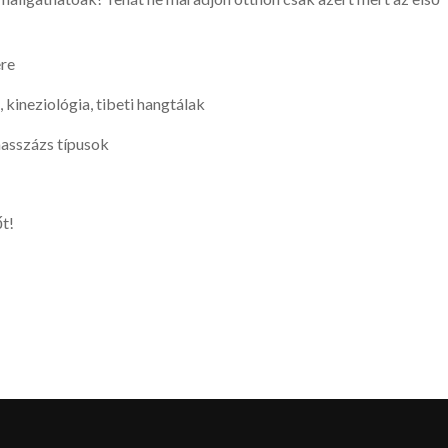
ere
a, kineziológia, tibeti hangtálak
masszázs típusok
t!