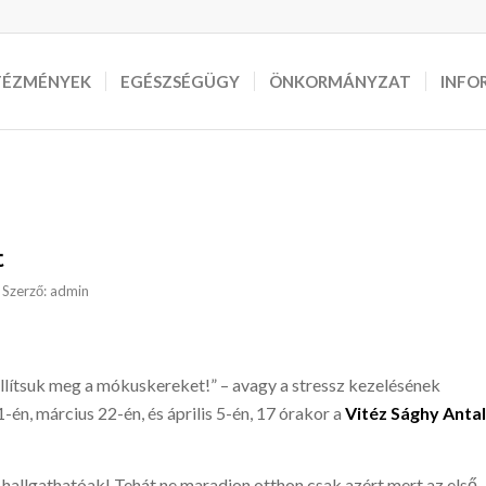
TÉZMÉNYEK
EGÉSZSÉGÜGY
ÖNKORMÁNYZAT
INFO
t
Szerző:
admin
Állítsuk meg a mókuskereket!” – avagy a stressz kezelésének
-én, március 22-én, és április 5-én, 17 órakor a
Vitéz Sághy Antal
hallgathatóak! Tehát ne maradjon otthon csak azért mert az első