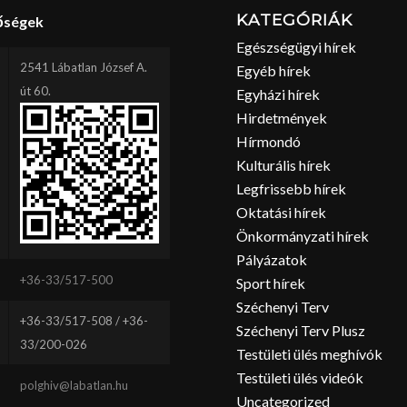
KATEGÓRIÁK
őségek
Egészségügyi hírek
2541 Lábatlan József A.
Egyéb hírek
út 60.
Egyházi hírek
Hirdetmények
Hírmondó
Kulturális hírek
Legfrissebb hírek
Oktatási hírek
Önkormányzati hírek
Pályázatok
+36-33/517-500
Sport hírek
Széchenyi Terv
+36-33/517-508 / +36-
Széchenyi Terv Plusz
33/200-026
Testületi ülés meghívók
Testületi ülés videók
polghiv@labatlan.hu
Uncategorized