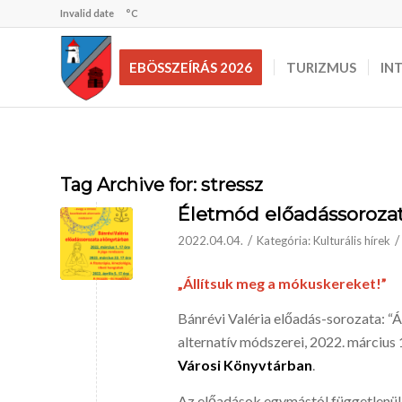
Invalid date
°C
EBÖSSZEÍRÁS 2026
TURIZMUS
IN
Tag Archive for:
stressz
Életmód előadássoroza
/
/
2022.04.04.
Kategória:
Kulturális hírek
„Állítsuk meg a mókuskereket!”
Bánrévi Valéria előadás-sorozata: “
alternatív módszerei, 2022. március 1
Városi Könyvtárban
.
Az előadások egymástól függetlenül 