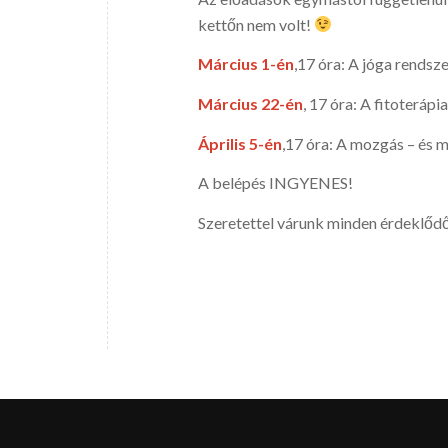
kettőn nem volt!
Március 1-én
,17 óra: A jóga rendsz
Március 22-én
, 17 óra: A fitoterápi
Április 5-én
,17 óra: A mozgás – és 
A belépés INGYENES!
Szeretettel várunk minden érdeklődő