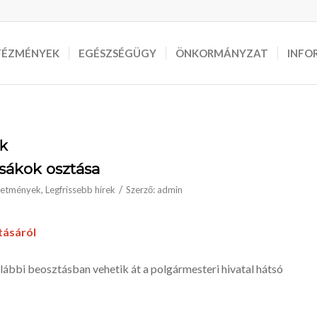
TÉZMÉNYEK
EGÉSZSÉGÜGY
ÖNKORMÁNYZAT
INFO
ák
sákok osztása
/
detmények
,
Legfrissebb hírek
Szerző:
admin
tásáról
lábbi beosztásban vehetik át a polgármesteri hivatal hátsó