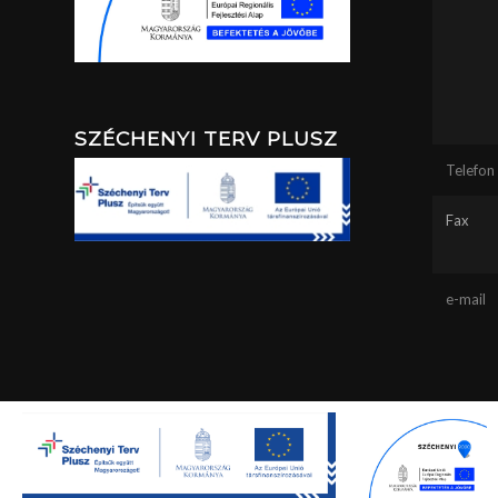
SZÉCHENYI TERV PLUSZ
Telefon
Fax
e-mail
Ez a webhely sütiket használ.
Minden jog fenntartva - Lábatlan -
Hibajelentés küldés