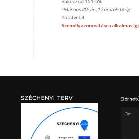
Rákóczi út 151-től.
-Március 30- án ,12 órától-16-ig
Pótátvétel
Személyazonosításra alkalmas ig
SZÉCHENYI TERV
Elérhet
Cím