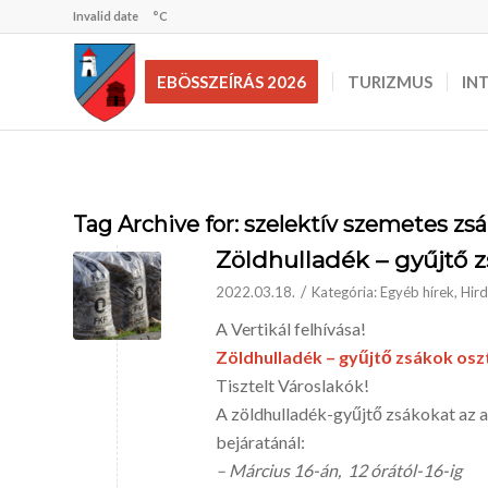
Invalid date
°C
EBÖSSZEÍRÁS 2026
TURIZMUS
IN
Tag Archive for:
szelektív szemetes zs
Zöldhulladék – gyűjtő z
/
2022.03.18.
Kategória:
Egyéb hírek
,
Hir
A Vertikál felhívása!
Zöldhulladék – gyűjtő zsákok osz
Tisztelt Városlakók!
A zöldhulladék-gyűjtő zsákokat az a
bejáratánál:
– Március 16-án, 12 órától-16-ig