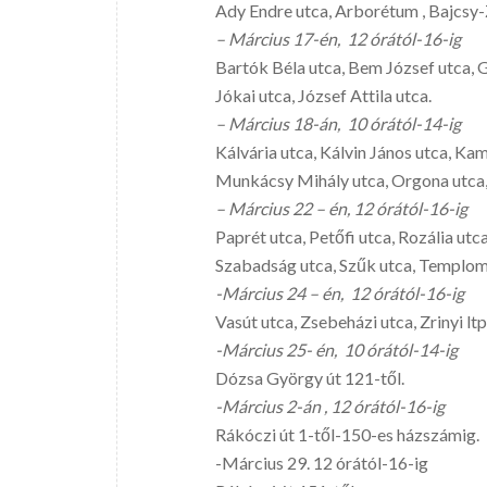
Ady Endre utca, Arborétum , Bajcsy-Z
– Március 17-én, 12 órától-16-ig
Bartók Béla utca, Bem József utca, G
Jókai utca, József Attila utca.
– Március 18-án, 10 órától-14-ig
Kálvária utca, Kálvin János utca, Ka
Munkácsy Mihály utca, Orgona utca,
– Március 22 – én, 12 órától-16-ig
Paprét utca, Petőfi utca, Rozália utca
Szabadság utca, Szűk utca, Temploma
-Március 24 – én, 12 órától-16-ig
Vasút utca, Zsebeházi utca, Zrinyi l
-Március 25- én, 10 órától-14-ig
Dózsa György út 121-től.
-Március 2-án , 12 órától-16-ig
Rákóczi út 1-től-150-es házszámig.
-Március 29. 12 órától-16-ig