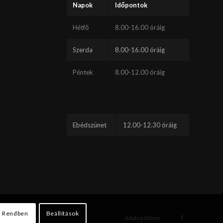
Napok
Időpontok
Hétfő
8.00-16.00 óráig
Szerda
8.00-16.00 óráig
Péntek
8.00-12.00 óráig
Ebédszünet
12.00-12.30 óráig
Rendben
Beállítások
Adatvédelem