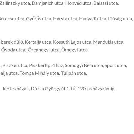
silinszky utca, Damjanich utca, Honvéd utca, Balassi utca.
erecse utca, Gyűrűs utca, Hársfa utca, Hunyadi utca, Ifjúság utca,
mberek dűlő, Kertalja utca, Kossuth Lajos utca, Mandulás utca,
 Óvoda utca, Öreghegyi utca, Őrhegyi utca.
, Piszkei utca, Piszkei ltp. 4 ház, Somogyi Béla utca, Sport utca,
lja utca, Tompa Mihály utca, Tulipán utca,
tp.. kertes házak, Dózsa György út 1-től 120-as házszámig.