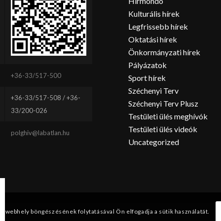
Hírmondó
Kulturális hírek
Legfrissebb hírek
Oktatási hírek
Önkormányzati hírek
Pályázatok
+36-33/517-500
Sport hírek
Széchenyi Terv
+36-33/517-508 / +36-
Széchenyi Terv Plusz
33/200-026
Testületi ülés meghívók
Testületi ülés videók
polghiv@labatlan.hu
Uncategorized
 A webhely böngészésének folytatásával Ön elfogadja a sütik használatát.