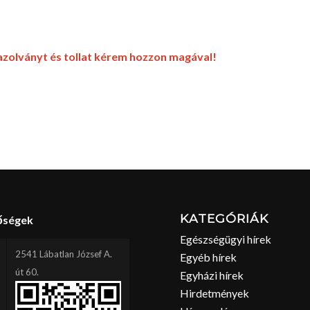
azolványt és tollat kérem hozzon magával!
KATEGÓRIÁK
őségek
Egészségügyi hírek
2541 Lábatlan József A.
Egyéb hírek
út 60.
Egyházi hírek
Hirdetmények