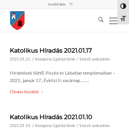
Invalid date
°C
Nagy 
Betűm
Katolikus Híradás 2021.01.17
/
/
2021.01.21.
Kategória:
Egyházi hírek
Szerző:
webadmin
Hirdetések Süttő, Piszke és Lábatlan templomaiban –
2021., január 17., Évközi II. vasárnap……..
Olvass tovább
Katolikus Híradás 2021.01.10
/
/
2021.01.10.
Kategória:
Egyházi hírek
Szerző:
webadmin