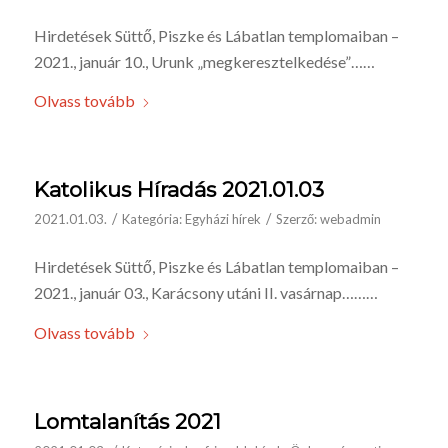
Hirdetések Süttő, Piszke és Lábatlan templomaiban –
2021., január 10., Urunk „megkeresztelkedése”……
Olvass tovább
Katolikus Híradás 2021.01.03
/
/
2021.01.03.
Kategória:
Egyházi hírek
Szerző:
webadmin
Hirdetések Süttő, Piszke és Lábatlan templomaiban –
2021., január 03., Karácsony utáni II. vasárnap………
Olvass tovább
Lomtalanítás 2021