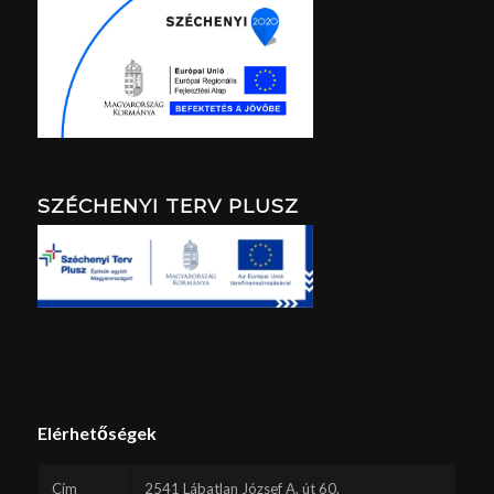
SZÉCHENYI TERV PLUSZ
Elérhetőségek
Cím
2541 Lábatlan József A. út 60.