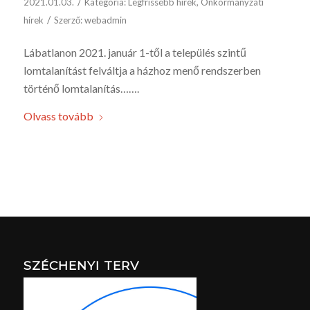
/
2021.01.03.
Kategória:
Legfrissebb hírek
,
Önkormányzati
/
hírek
Szerző:
webadmin
Lábatlanon 2021. január 1-től a település szintű
lomtalanítást felváltja a házhoz menő rendszerben
történő lomtalanítás…….
Olvass tovább
SZÉCHENYI TERV