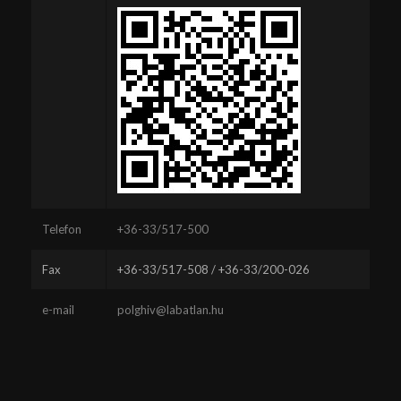
Telefon
+36-33/517-500
Fax
+36-33/517-508 / +36-33/200-026
e-mail
polghiv@labatlan.hu