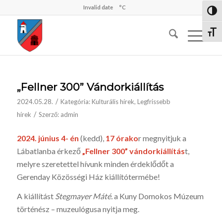
Invalid date
°C
Nagy 
Betűm
„Fellner 300” Vándorkiállítás
/
2024.05.28.
Kategória:
Kulturális hírek
,
Legfrissebb
/
hírek
Szerző:
admin
2024. június 4- én
(kedd),
17 órako
r megnyitjuk a
Lábatlanba érkező
„Fellner 300” vándorkiállítás
t,
melyre szeretettel hívunk minden érdeklődőt a
Gerenday Közösségi Ház kiállítótermébe!
A kiállítást
Stegmayer Máté.
a Kuny Domokos Múzeum
történész – muzeulógusa nyitja meg.