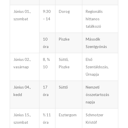
Június 01.,
9:30
Dorog
Regionális
szombat
– 14
hittanos
találkozó
10
Piszke
Második
óra
Szentgyónás
Június 02.,
8, ¾
Süttő,
Első
vasárnap
10
Piszke
Szentáldozás,
Úrnapja
Június 04.,
17
Süttő
Nemzeti
kedd
óra
összetarto­zás
napja
Június 15.,
½ 11
Esztergom
Schmo­tzer
szombat
óra
Kristóf