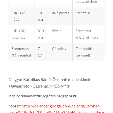
papszentelése
Június 24.,
18
Bikolpuszta
Szentmise
hétfő
óra
Július 07.,
¾ 10
Piszke
Schmo­tzer
vasárnap
óra
Kristóf újmiséje
Szeptember
7 –
Görcsöny
Zarándoklat
07., szombat
17
(terve­zet)
Magyar Katolikus Rádió: Örömhír mindenkinek!
Hallgatható – Esztergom 92,5 MHz
napló: dunamentilepegetes.blogspot.hu
naptár:
https://calendar.google.com/calendar/embed?
src=njjf15qriqht23h4p9jo1kbb74%40group.calendar.goo