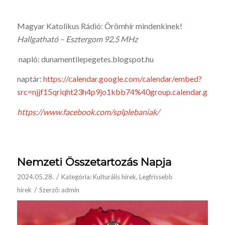
Magyar Katolikus Rádió: Örömhír mindenkinek!
Hallgatható – Esztergom 92,5 MHz
napló: dunamentilepegetes.blogspot.hu
naptár:
https://calendar.google.com/calendar/embed?
src=njjf15qriqht23h4p9jo1kbb74%40group.calendar.goo
https://www.facebook.com/splplebaniak/
Nemzeti Összetartozás Napja
/
2024.05.28.
Kategória:
Kulturális hírek
,
Legfrissebb
/
hírek
Szerző:
admin