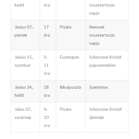
kedd
óra
összetarto­zás
napja
Június 07.,
17
Piszke
Nemzeti
péntek
óra
összetarto­zás
napja
Június 15.,
½
Esztergom
Schmo­tzer Kristóf
szombat
11
papszentelése
óra
Június 24.,
18
Bikolpuszta
Szentmise
hétfő
óra
Július 07.,
¾
Piszke
Schmo­tzer Kristóf
vasárnap
10
újmiséje
óra