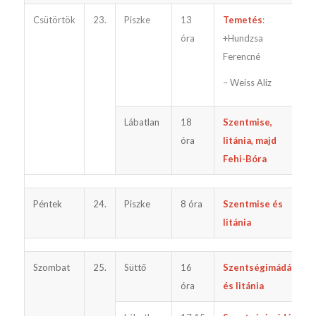
Csütörtök
23.
Piszke
13
Temetés
:
óra
+Hundzsa
Ferencné
– Weiss Aliz
Lábatlan
18
Szentmise,
óra
litánia, majd
Fehi-Bóra
Péntek
24.
Piszke
8 óra
Szentmise és
litánia
Szombat
25.
Süttő
16
Szentségimádás
óra
és litánia