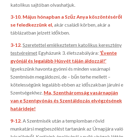
katolikus sajtóban olvashatjuk.
3-10.
Május hónapban a Szűz Anya köszöntéséről
se feledkezzünk el,
akár csalá­di körben, akár a
táblázat­ban jelzett időkben.
3-12.
Szeretettel emlékeztetem katolikus keresztény
testvéreimet
Egyházunk 3. élet­szabályára:
‘Évente
gyónjál és legalább Húsvét táján áldozzál!’
Igyekszünk ha­vonta gyónni és minden vasárnapi
Szentmisén megáldozni, de – bűn terhe mellett –
kötelességünk legalább ebben az időszak­ban járulni e
Szentségekhez.
Ma, Szenthá­romság vasárnapján
van e Szent­gyónás és Szentáldozás elvégzésének
határideje!
9-12.
A Szentmisék után a templomban rövid
munkatársi megbeszélést tartanánk az Úrnapjára való
készületről. Kertjeink ápolásánál a nyíló virágok láttán