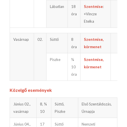
Lábatlan
18
Szentmise
:
óra
+Vincze
Etelka
Vasárnap
02.
Süttő
8
Szentmise,
óra
körmenet
Piszke
¾
Szentmise,
10
körmenet
óra
Közelgő események
Június 02.,
8, ¾
Süttő,
Első Szentáldozás,
vasárnap
10
Piszke
Úrnapja
Június 04.,
17
Süttő
Nemzeti