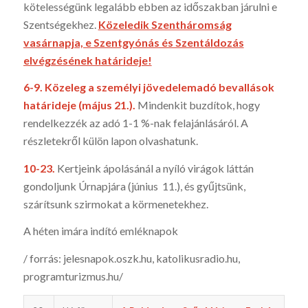
kötelességünk legalább ebben az időszak­ban járulni e
Szentségekhez.
Közeledik Szentháromság
vasárnapja, e Szent­gyónás és Szentáldozás
elvégzésének határideje!
6-9. Közeleg a személyi jövedelemadó bevallások
határideje (május 21.).
Mindenkit buzdítok, hogy
rendelkezzék az adó 1-1 %-nak fel­ajánlásáról. A
részletekről külön lapon olvashatunk.
10-23.
Kertjeink ápolásánál a nyíló virágok láttán
gondoljunk Úrnapjára (június 11.), és gyűjt­sünk,
szárítsunk szirmokat a körmenetekhez.
A héten imára indító emléknapok
/ forrás: jelesnapok.oszk.hu, katoli­kusradio.hu,
programturizmus.hu/