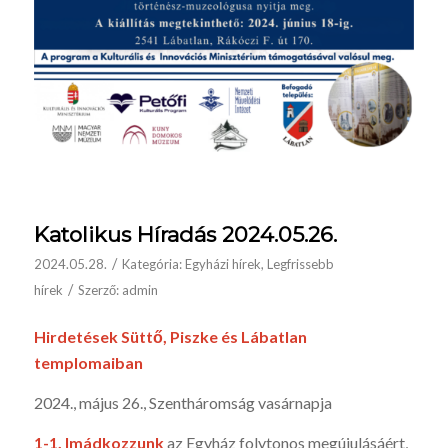
Katolikus Híradás 2024.05.26.
/
2024.05.28.
Kategória:
Egyházi hírek
,
Legfrissebb
/
hírek
Szerző:
admin
Hirdetések Süttő, Piszke és Lábatlan
templomaiban
2024., május 26., Szentháromság vasárnapja
1-1.
I
mádkozzunk
az Egyház folytonos megújulásáért,