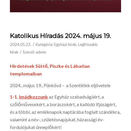
Katolikus Híradás 2024. május 19.
/
2024.05.23.
Kategória:
Egyházi hírek
,
Legfrissebb
/
hírek
Szerző:
admin
Hirdetések Süttő, Piszke és Lábatlan
templomaiban
2024., május 19., Pünkösd – a Szentlélek eljövetele
1
-1.
I
mádkozzunk
az Egyház szabadságáért, a
szőlőművesekért, a borászokért, a kallódó ifjúságért,
és a többi, az emléknapok nap­tárába fog­lalt szándékra,
va­lamint a név-, születésnapjukat, há­zassági év­
fordulójukat ün­neplőkért!