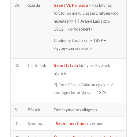
29.
Szerda
Szent VI. Pál pápa
– <az Egyház
folytonos megújulásáért, hitben való
hűségéért> ||| Arányi Lajos szn. –
1812 – <orvosokért>
Cholnoky László szn.– 1899 –
<gyógyszerészekért>
30.
Csütörtök
Szent István
király ereklyéinek
átvitele
ifj. Entz Géza, a Balaton egyik első
zoológus kutatója szn – 1875
31.
Péntek
Dohánymentes világnap
01.
Szombat
Szent Jusztinusz
vértanú