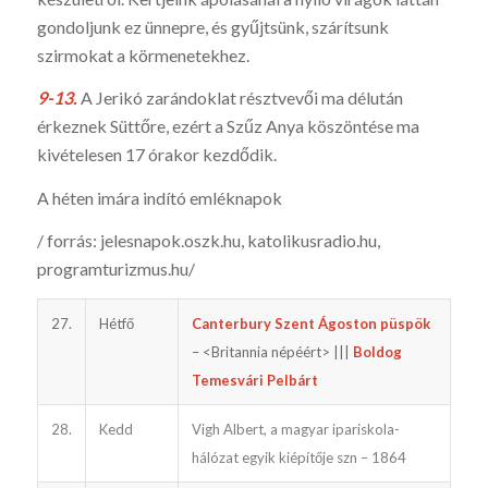
gondoljunk ez ünnepre, és gyűjt­sünk, szárítsunk
szirmokat a körmenetekhez.
9-13.
A Jerikó zarándoklat résztvevői ma délután
érkeznek Süttőre, ezért a Szűz Anya köszöntése ma
kivételesen 17 órakor kezdődik.
A héten imára indító emléknapok
/ forrás: jelesnapok.oszk.hu, katoli­kusradio.hu,
programturizmus.hu/
27.
Hétfő
Canterbury Szent Ágoston püspök
– <Britannia népéért> |||
Boldog
Temesvári Pelbárt
28.
Kedd
Vigh Albert, a magyar ipariskola-
hálózat egyik kiépítője szn – 1864