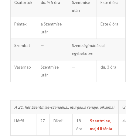
Csütörtök
du. ½ 5 óra
Szentmise
Este 6 óra
után
Péntek
a Szentmise
—
Este 6 óra
után
Szombat
—
Szentségimádással
egybekötve
Vasárnap
Szentmise
—
du. 3 óra
után
A 21. hét Szentmise-szándékai, liturgikus rendje, alkalmai
Gyónta
Hétfő
27.
Bikol!
18
Szentmise,
előtte
óra
majd litánia