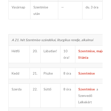
Vasárnap
Szentmise
—
du. 3 óra
után
A 21. hét Szentmise-szándékai, liturgikus rendje, alkalmai
Hétfő
20.
Lábatlan!
10
Szentmise, majd
óra!
litánia
Kedd
21.
Piszke
8 óra
Szentmise
Szerda
22.
Süttő
8 óra
Szentmise
a
Szenvedő
Lelkekért