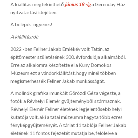
A kiállítás megtekinthető
június 18 -ig
a Gerenday Ház
nyitvatartási idejében.
A belépés ingyenes!
A kiállításról:
2022 -ben Fellner Jakab Emlékév volt Tatán, az
építőmester születésének 300. évfordulója alkalmából.
Erre az alkalomra készítette el a Kuny Domokos
Múzeum ezt a vándorkiállítást, hogy minél többen
megismerhessék Fellner Jakab munkásságát.
A molinók grafikai munkáit Görözdi Géza végezte, a
fotók a Révhelyi Elemér gyűjteményből származnak.
Révhelyi Elemér Fellner életének legjelentősebb helyi
kutatója volt, aki a tatai múzeumra hagyta több ezres
fényképgyűjteményét. A tárlat 11 tablója Fellner Jakab
életének 11 fontos fejezetét mutatja be, felölelve a