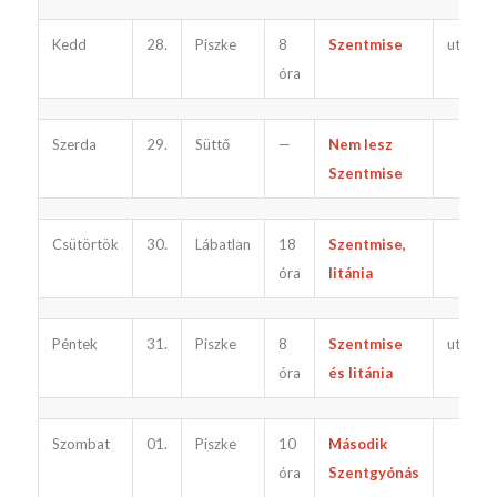
Kedd
28.
Piszke
8
Szentmise
utána
óra
Szerda
29.
Süttő
—
Nem lesz
Szentmise
Csütörtök
30.
Lábatlan
18
Szentmise,
óra
litánia
Péntek
31.
Piszke
8
Szentmise
utána
óra
és litánia
Szombat
01.
Piszke
10
Második
óra
Szentgyónás