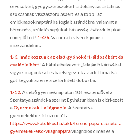
orvosokért, gyógyszerészekért, a dohányzás ártalmas
szokásának visszaszorulásáért, és a többi, az
emléknapok nap­tárába fog­lalt szán­dékra, va­lamint a
héten név-, születésnapjukat, há­zassági év­fordulójukat
ün­neplőkért!
1-4/6.
Várom a testvérek júniusi
imaszándékait.
1-3.
Imádkozzunk az első-gyónókért-áldozókért és
családjaikért!
A hátul elhelye­zett „felajánló kártyák­at”
vigyük magunkkal, és ha elvégeztük az adott imádsá­
got, te­gyük az erre a célra kitett dobozba.
1-12.
Az első gyermeknap után 104. esztendővel a
Szentatya szán­déka szerint Egyházunkban is elérkezett
a
Gyermekek I. világnap­ja
. A Szentatya
gyermekekhez írt üzenetét a
https://www.katolikus.hu/cikk/ferenc-papa-uze­nete-a-
gyermekek-elso-vilagnapjara
világhálós címen és a