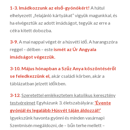
1-3.
Imádkozzunk az első-gyónókért!
A hátul
elhelyezett „felajánló kártyák­at” vigyük magunkkal, és
ha elvégeztük az adott imádsá­got, te­gyük az erre a
célra kitett dobozba.
3-9.
A mai nappal véget ér a húsvéti idő. A harangszóra
reggel – délben – este
ismét az Úr Angyala
imádságot végezzük.
3-10.
Május hónapban a Szűz Anya köszöntéséről
se feledkezzünk el,
akár családi körben, akár a
táblázat­ban jelzett időkben.
3-12.
Szeretettel emlékeztetem katolikus keresztény
testvéreimet
Egyházunk 3. életszabá­lyára:
‘Évente
gyónjál és legalább Húsvét táján áldozzál!’
Igyekszünk havonta gyónni és minden vasárnapi
Szentmisén megáldozni, de – bűn terhe mellett –