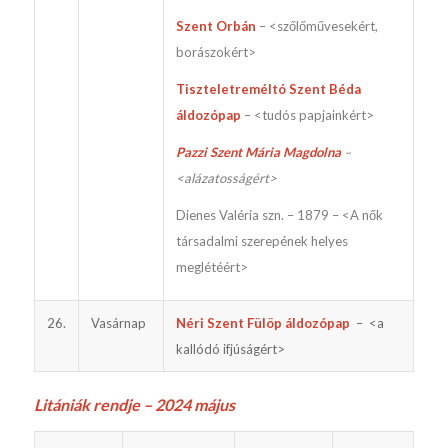
Szent Orbán
– <szőlőművesekért,
borászokért>
Tiszteletreméltó Szent Béda
áldozópap
– <tudós papjainkért>
Pazzi Szent Mária Magdolna
–
<alázatosságért>
Dienes Valéria szn. – 1879 – <A nők
társadalmi szerepének helyes
meglétéért>
26.
Vasárnap
Néri Szent Fülöp áldozópap
– <a
kallódó ifjúságért>
L
itániák rendje – 2024 május