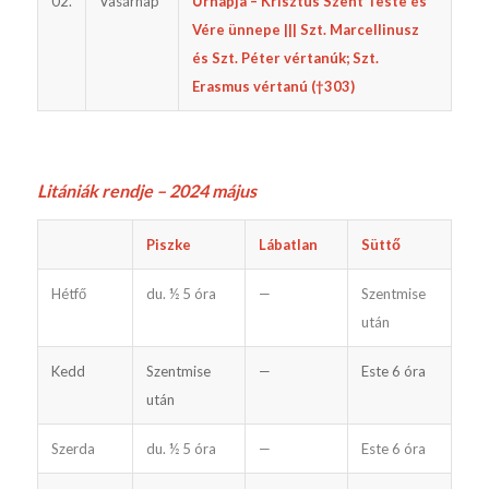
02.
Vasárnap
Úrnapja – Krisztus Szent Teste és
Vére ünnepe ||| Szt. Marcellinusz
és Szt. Péter vértanúk; Szt.
Erasmus vértanú (†303)
L
itániák rendje – 2024 május
Piszke
Lábatlan
Süttő
Hétfő
du. ½ 5 óra
—
Szentmise
után
Kedd
Szentmise
—
Este 6 óra
után
Szerda
du. ½ 5 óra
—
Este 6 óra