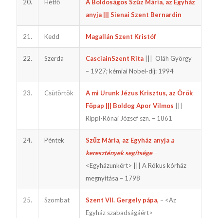
20.
Hétfő
A Boldoságos Szűz Mária, az Egyház
anyja ||| Sienai Szent Bernardin
21.
Kedd
Magallán Szent Kristóf
22.
Szerda
CasciainSzent Rita
||| Oláh György
– 1927; kémiai Nobel-díj: 1994
23.
Csütörtök
A mi Urunk Jézus Krisztus, az Örök
Főpap ||| Boldog Apor Vilmos
|||
Rippl-Rónai József szn. – 1861
24.
Péntek
Szűz Mária, az Egyház anyja
a
keresztények segítsége
–
<Egyházunkért> ||| A Rókus kórház
megnyitása – 1798
25.
Szombat
Szent VII. Gergely pápa,
– <Az
Egyház szabadságáért>