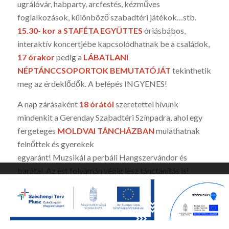
ugrálóvár, habparty, arcfestés, kézműves
foglalkozások, különböző szabadtéri játékok…stb.
15.30- kor a STAFÉTA EGYÜTTES
óriásbábos,
interaktív koncertjébe kapcsolódhatnak be a családok,
17 órakor
pedig a
LÁBATLANI
NÉPTÁNCCSOPORTOK BEMUTATÓJÁT
tekinthetik
meg az érdeklődők. A belépés INGYENES!
A nap zárásaként
18 órától
szeretettel hívunk
mindenkit a Gerenday Szabadtéri Színpadra, ahol egy
fergeteges
MOLDVAI TÁNCHÁZBAN
mulathatnak
felnőttek és gyerekek
egyaránt! Muzsikál a perbáli Hangszervándor és
barátai. Az est folyamán végig lesz tánctanítás is!
Ez a webhely sütiket használ. A webhely böngészésének folytatásával
Ön elfogadja a sütik használatát.
Rendben
Beállítások