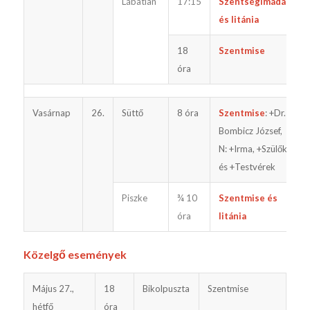
Lábatlan
17:15
Szentségimádás
és litánia
18
Szentmise
óra
Vasárnap
26.
Süttő
8 óra
Szentmise
: +Dr.
Bombicz József,
N: +Irma, +Szülők
és +Testvérek
Piszke
¾ 10
Szentmise és
óra
litánia
Közelgő események
Május 27.,
18
Bikolpuszta
Szentmise
hétfő
óra