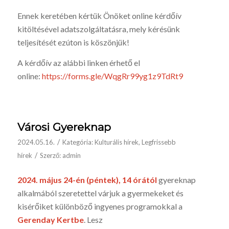
Ennek keretében kértük Önöket online kérdőív
kitöltésével adatszolgáltatásra, mely kérésünk
teljesítését ezúton is köszönjük!
A kérdőív az alábbi linken érhető el
online:
https://forms.gle/
WqgRr99yg1z9TdRt9
Városi Gyereknap
/
2024.05.16.
Kategória:
Kulturális hírek
,
Legfrissebb
/
hírek
Szerző:
admin
2024. május 24-én (péntek), 14 órától
gyereknap
alkalmából szeretettel várjuk a gyermekeket és
kisérőiket különböző ingyenes programokkal a
Gerenday Kertbe
. Lesz