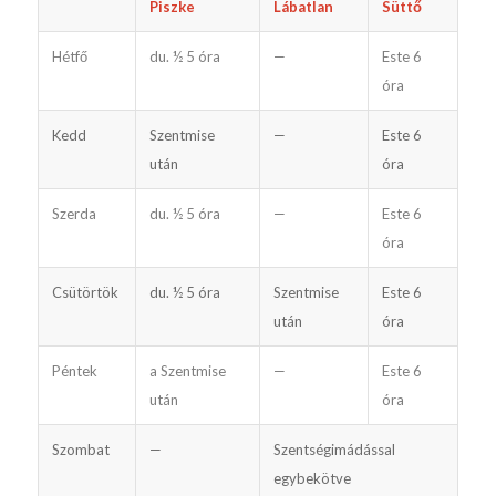
Piszke
Lábatlan
Süttő
Hétfő
du. ½ 5 óra
—
Este 6
óra
Kedd
Szentmise
—
Este 6
után
óra
Szerda
du. ½ 5 óra
—
Este 6
óra
Csütörtök
du. ½ 5 óra
Szentmise
Este 6
után
óra
Péntek
a Szentmise
—
Este 6
után
óra
Szombat
—
Szentségimádással
egybekötve