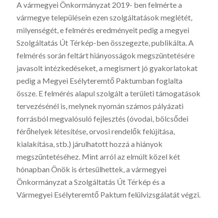
A vármegyei Önkormányzat 2019- ben felmérte a
vármegye településein ezen szolgáltatások meglétét,
milyenségét
, e
felmérés eredményeit pedig a megyei
Szolgáltatás Út Térkép-ben összegezte, publikálta. A
felmérés során feltárt hiányosságok megszüntetésére
javasolt intézkedéseket, a megismert jó gyakorlatokat
pedig a Megyei Esélyteremtő Paktumban foglalta
össze. E felmérés alapul szolgált a területi támogatások
tervezésénél is, melynek nyomán számos pályázati
forrásból megvalósuló fejlesztés (óvodai, bölcsődei
férőhelyek létesítése, orvosi rendelők felújítása,
kialakítása, stb.) járulhatott hozzá a hiányok
megszüntetéséhez. Mint arról az elmúlt közel két
hónapban Önök is értesülhettek, a vármegyei
Önkormányzat a Szolgáltatás Út Térkép és a
Vármegyei Esélyteremtő Paktum felülvizsgálatát végzi.