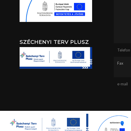
SZÉCHENYI TERV PLUSZ
Telefon
Fax
e-mail
Ez a webhely sütiket használ.