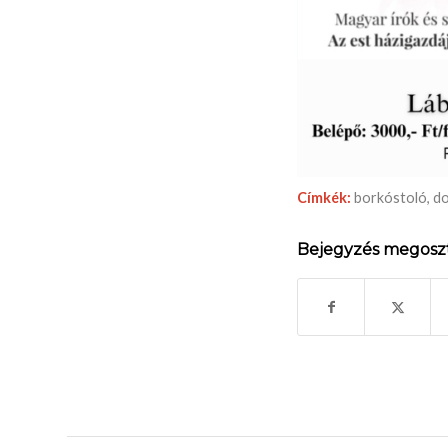
Címkék:
borkóstoló
,
do
Bejegyzés megosz