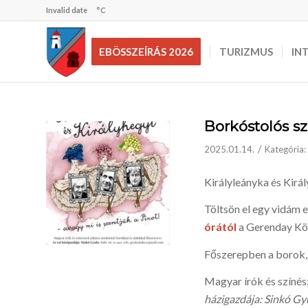
Invalid date
°C
EBÖSSZEÍRÁS 2026
TURIZMUS
IN
Borkóstolós s
/
2025.01.14.
Kategória:
Királyleányka és Királ
Töltsön el egy vidám 
órától
a Gerenday Kö
Főszerepben a borok, 
Magyar írók és színés
házigazdája: Sinkó Gy