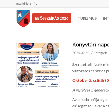
Invalid date
°C
EBÖSSZEÍRÁS 2026
TURIZMUS
IN
Könyvtári nap
/
2025.09.30.
Kategória:
Szeretettel hívunk m
változatos és színes
Október 2. csütörtö
A rejtélyes Z generác
Az előadás célja a g
elősegítése – akár a c