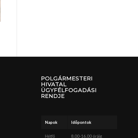
POLGÁRMESTERI
HIVATAL
ÜGYFÉLFOGADÁSI
RENDJE
Napok
Időpontok
Hétfő
8.00-16.00 óráig