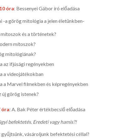
10 óra
: Bessenyei Gábor író előadása
-a görög mitológia a jelen életünkben-
 mítoszok és a történetek?
modern mítoszok?
rög mitológiának?
a az ifjúsági regényekben
ia a videojátékokban
ia a Marvel filmekben és képregényekben
 új görög istenek?
 óra
: A. Bak Péter értékbecslő előadása
gyi befektetés. Eredeti vagy hamis?!
gyűjtsünk, vásároljunk befektetési céllal?