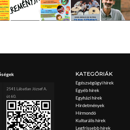
KATEGÓRIÁK
őségek
Egészségügyi hírek
2541 Lábatlan József A.
Egyéb hírek
út 60.
Egyházi hírek
Hirdetmények
Hírmondó
Kulturális hírek
Legfrissebb hírek