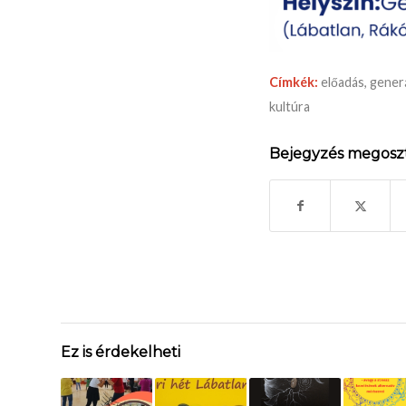
Címkék:
előadás
,
gener
kultúra
Bejegyzés megosz
Ez is érdekelheti