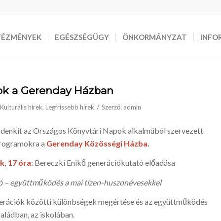
TÉZMÉNYEK
EGÉSZSÉGÜGY
ÖNKORMÁNYZAT
INFO
ok a Gerenday Házban
/
Kulturális hírek
,
Legfrissebb hírek
Szerző:
admin
indenkit az Országos Könyvtári Napok alkalmából szervezett
 programokra a
Gerenday Közösségi Házba.
k, 17 óra
: Bereczki Enikő generációkutató előadása
ió – együttműködés a mai tizen-huszonévesekkel
enerációk közötti különbségek megértése és az együttműködés
saládban, az iskolában.