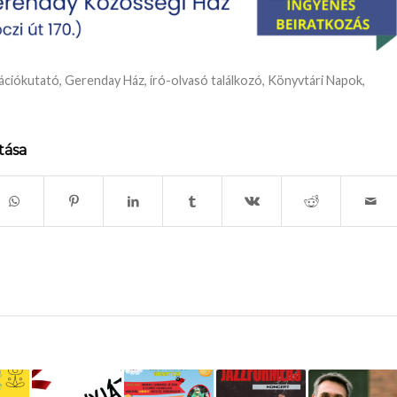
ációkutató
,
Gerenday Ház
,
író-olvasó találkozó
,
Könyvtári Napok
,
tása