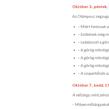
Október 3., péntek, 
Az Olümposz zegzugai 
– Miért fontosak a
– Születnek még 
– Leáldozott a gö
– A görög mitológi
– A görög mitológ
– A görög mitológ
– A szuperhősök az
Október 7., kedd, 17
A műtárgy, mint pénzü
– Milyen műtárgyakat 