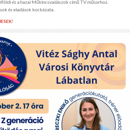
lföldi és a hazai Műkincsvadászok című TV műsorhoz.
ások és eladások kockázata.
NESEK
!