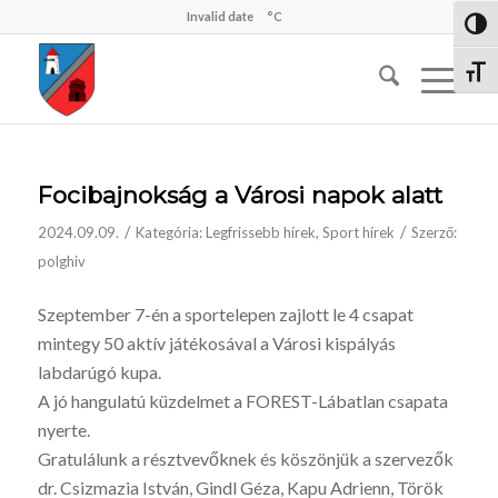
Invalid date
°C
Nagy 
Betűm
Focibajnokság a Városi napok alatt
/
/
2024.09.09.
Kategória:
Legfrissebb hírek
,
Sport hírek
Szerző:
polghiv
Szeptember 7-én a sportelepen zajlott le 4 csapat
mintegy 50 aktív játékosával a Városi kispályás
labdarúgó kupa.
A jó hangulatú küzdelmet a FOREST-Lábatlan csapata
nyerte.
Gratulálunk a résztvevőknek és köszönjük a szervezők
dr. Csizmazia István, Gindl Géza, Kapu Adrienn, Török