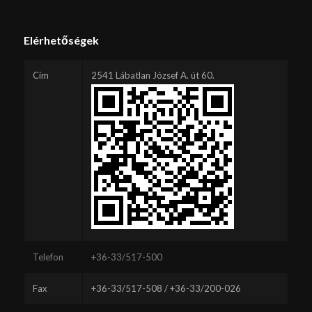
Elérhetőségek
Cím
2541 Lábatlan József A. út 60.
Telefon
+36-33/517-500
Fax
+36-33/517-508 / +36-33/200-026