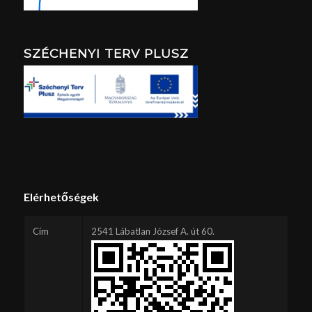
SZÉCHENYI TERV PLUSZ
Elérhetőségek
Cím
2541 Lábatlan József A. út 60.