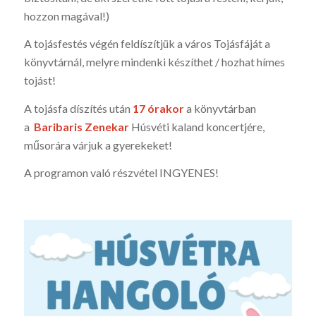
hozzon magával!)
A tojásfestés végén feldíszítjük a város Tojásfáját a
könyvtárnál, melyre mindenki készíthet / hozhat hímes
tojást!
A tojásfa díszítés után
17 órakor
a könyvtárban
a
Baribaris Zenekar
Húsvéti kaland koncertjére,
műsorára várjuk a gyerekeket!
A programon való részvétel INGYENES!