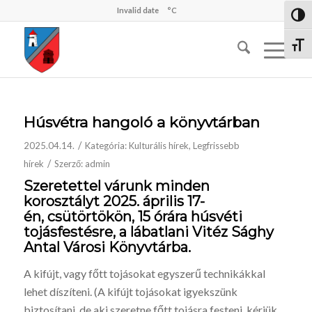
Invalid date
°C
Nagy 
Betűm
Húsvétra hangoló a könyvtárban
/
2025.04.14.
Kategória:
Kulturális hírek
,
Legfrissebb
/
hírek
Szerző:
admin
Szeretettel várunk minden
korosztályt
2025. április 17-
én,
csütörtökön,
15 órára
húsvéti
tojásfestésre, a lábatlani Vitéz Sághy
Antal Városi Könyvtárba.
A kifújt, vagy főtt tojásokat egyszerű technikákkal
lehet díszíteni. (A kifújt tojásokat igyekszünk
biztosítani, de aki szeretne főtt tojásra festeni, kérjük,