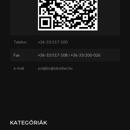
Telefon
+36-33/517-500
Fax
+36-33/517-508 / +36-33/200-026
e-mail
polghiv@labatlan.hu
KATEGÓRIÁK