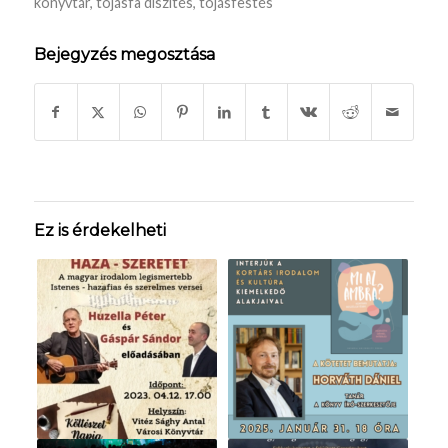
könyvtár
,
tojásfa díszítés
,
tojásfestés
Bejegyzés megosztása
Ez is érdekelheti