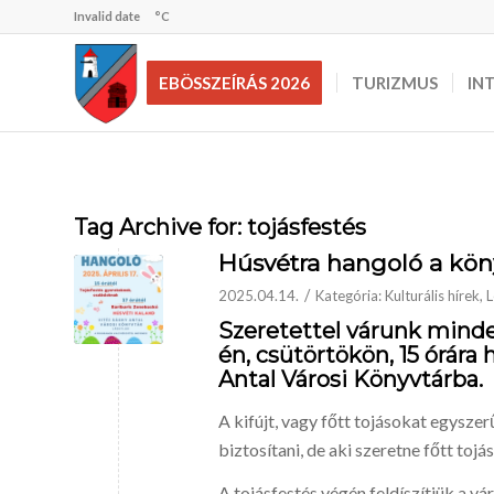
Invalid date
°C
EBÖSSZEÍRÁS 2026
TURIZMUS
IN
Tag Archive for:
tojásfestés
Húsvétra hangoló a kön
/
2025.04.14.
Kategória:
Kulturális hírek
,
L
Szeretettel várunk mind
én,
csütörtökön,
15 órára
h
Antal Városi Könyvtárba.
A kifújt, vagy főtt tojásokat egyszer
biztosítani, de aki szeretne főtt tojá
A tojásfestés végén feldíszítjük a vá