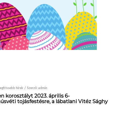
/
egfrissebb hírek
Szerző:
admin
en korosztályt
2023. április 6-
úsvéti tojásfestésre, a lábatlani Vitéz Sághy