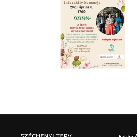
SZÉCHENYI TERV
Elérhet