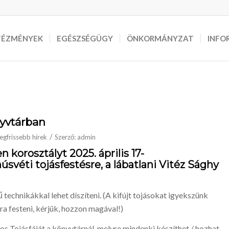
TÉZMÉNYEK
EGÉSZSÉGÜGY
ÖNKORMÁNYZAT
INFO
yvtárban
/
egfrissebb hírek
Szerző:
admin
en korosztályt
2025. április 17-
úsvéti tojásfestésre, a lábatlani Vitéz Sághy
ű technikákkal lehet díszíteni. (A kifújt tojásokat igyekszünk
sra festeni, kérjük, hozzon magával!)
ros Tojásfáját a könyvtárnál, melyre mindenki készíthet / hozhat