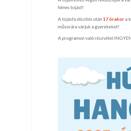
hímes tojást!
A tojásfa díszítés után
17 órakor
a 
műsorára várjuk a gyerekeket!
A programon való részvétel INGYE