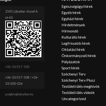
Egészségügyi hírek
2541 Lábatlan József A.
Egyéb hírek
út 60.
Egyházi hírek
Hirdetmények
Hírmondó
Kulturális hírek
Legfrissebb hírek
Oktatási hírek
Önkormányzati hírek
Pályázatok
+36-33/517-500
Sport hírek
Széchenyi Terv
+36-33/517-508 / +36-
Széchenyi Terv Plusz
33/200-026
Testületi ülés meghívók
Testületi ülés videók
polghiv@labatlan.hu
Uncategorized