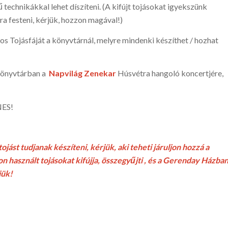
ű technikákkal lehet díszíteni. (A kifújt tojásokat igyekszünk
sra festeni, kérjük, hozzon magával!)
ros Tojásfáját a könyvtárnál, melyre mindenki készíthet / hozhat
könyvtárban a
Napvilág Zenekar
Húsvétra hangoló koncertjére,
NES!
jást tudjanak készíteni, kérjük, aki teheti járuljon hozzá a
 használt tojásokat kifújja, összegyűjti , és a Gerenday Házba
jük!