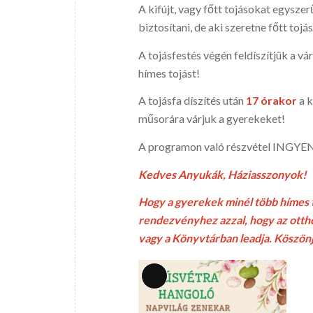
A kifújt, vagy főtt tojásokat egyszer
biztosítani, de aki szeretne főtt tojá
A tojásfestés végén feldíszítjük a vá
hímes tojást!
A tojásfa díszítés után
17 órakor
a 
műsorára várjuk a gyerekeket!
A programon való részvétel INGYE
Kedves Anyukák, Háziasszonyok!
Hogy a gyerekek minél több hímes to
rendezvényhez azzal, hogy az otthon
vagy a Könyvtárban leadja. Köszön
Long
Description