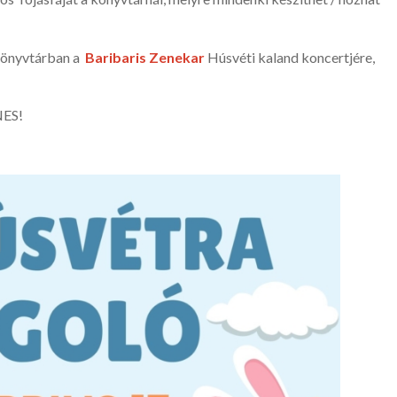
könyvtárban a
Baribaris Zenekar
Húsvéti kaland koncertjére,
NES!