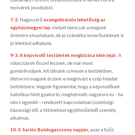
testvérek jóvoltából.
7-2.
Nagyszerű
evangelizációs lehetőség az
egyházmegyei lap
, melyet nemcsak a magunk
örömére olvashatunk, de jó szándékú ismerőseinknek is
jó lélekkel adhatunk.
9-3. A képviselő testületek megbízása idén lejár.
A
választások ősszel lesznek, de már most
gondolkodjunk, kit látnánk szívesen a testületben,
illetve mi magunk érzünk-e meghívást e szép feladat
betöltésére. Vegyük figyelembe, hogy a képviselőnek
katolikus hitét gyakorló, megbérmált, nagykorú és – ha
nincs egyedül – rendezett kapcsolatban (szentségi
házasság) élő, a többiekkel együttműködő személy
alkalmas.
10-3. Sarlós Boldogasszony napján,
azaz a Szűz