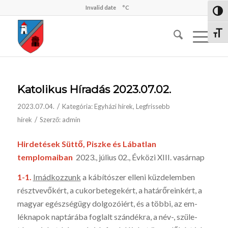
Invalid date
°C
Nagy 
Betűm
Katolikus Híradás 2023.07.02.
/
2023.07.04.
Kategória:
Egyházi hírek
,
Legfrissebb
/
hírek
Szerző:
admin
Hirdetések Süttő, Piszke és Lábatlan
templomaiban
2023., július 02., Évközi XIII. vasárnap
1-1.
I
mádkozzunk
a kábítószer elleni küzdelemben
résztvevőkért, a cukorbetegekért, a határőreinkért, a
magyar egészségügy dolgozóiért, és a többi, az em­
léknapok naptárá­ba fog­lalt szándékra, a név-, szüle­