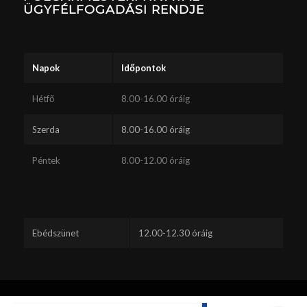
ÜGYFÉLFOGADÁSI RENDJE
Napok
Időpontok
Hétfő
8.00-16.00 óráig
Szerda
8.00-16.00 óráig
Péntek
8.00-12.00 óráig
Ebédszünet
12.00-12.30 óráig
Ez a webhely sütiket használ. A webhely böngészésének folytatásával