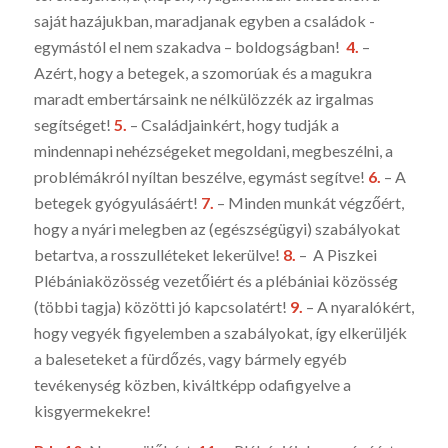
saját hazájukban, ma­radjanak egyben a családok -
egymástól el nem szakadva – bol­dogságban!
4.
–
Azért, hogy a betegek, a szomorúak és a magukra
maradt embertársaink ne nélkülözzék az irgalmas
segítséget!
5.
– Családjainkért, hogy tudják a
mindennapi nehézségeket megol­dani, megbeszélni, a
problémákról nyíltan beszélve, egymást segítve!
6.
– A
betegek gyógyulásáért!
7.
– Minden munkát végzőért,
hogy a nyári melegben az (egészségügyi) szabályokat
betartva, a rosszulléteket lekerülve!
8.
– A Piszkei
Plébániaközösség vezetői­ért és a plébániai közösség
(többi tagja) közötti jó kap­csolatért!
9.
– A nyaralókért,
hogy vegyék figyelemben a szabályo­kat, így elkerüljék
a baleseteket a fürdőzés, vagy bármely egyéb
tevékenység közben, kiváltképp odafigyelve a
kisgyermekekre!