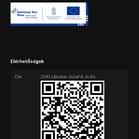
Elérhetőségek
Cím
2541 Lábatlan József A. út 60.