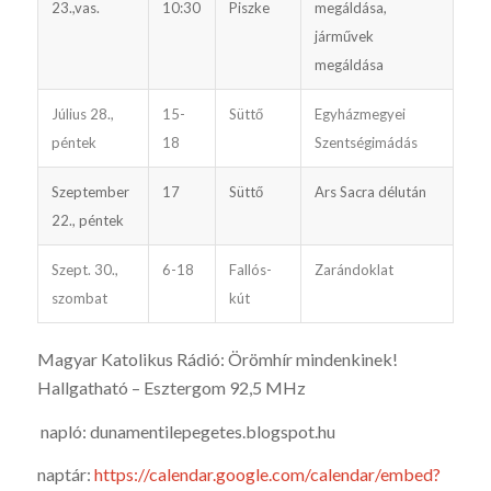
23.,vas.
10:30
Piszke
megáldása,
járművek
megáldása
Július 28.,
15-
Süttő
Egyházmegyei
péntek
18
Szentségimádás
Szeptember
17
Süttő
Ars Sacra délután
22., péntek
Szept. 30.,
6-18
Fallós-
Zarándoklat
szombat
kút
Magyar Katolikus Rádió: Örömhír mindenkinek!
Hallgatható – Esztergom 92,5 MHz
napló: dunamentilepegetes.blogspot.hu
naptár:
https://calendar.google.com/calendar/embed?