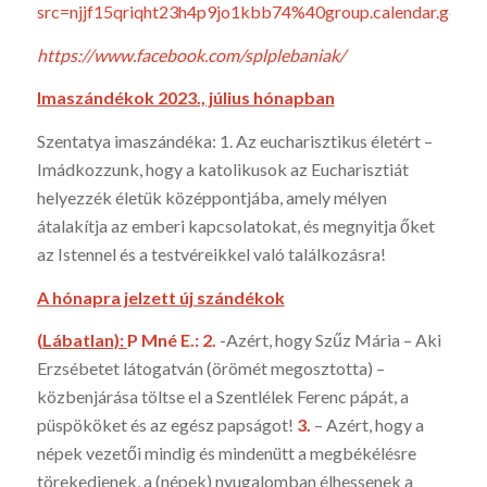
src=njjf15qriqht23h4p9jo1kbb74%40group.calendar.goo
https://www.facebook.com/splplebaniak/
Imaszándékok 2023., július hónapban
Szentatya imaszándéka: 1. Az eucharisztikus életért –
Imádkozzunk, hogy a katolikusok az Eucharisztiát
helyezzék éle­tük középpontjába, amely mélyen
átalakítja az emberi kapcsola­tokat, és megnyitja őket
az Istennel és a testvéreikkel való talál­kozásra!
A hónapra jelzett új szándékok
(Lábatlan):
P Mné E.: 2.
-Azért, hogy Szűz Mária – Aki
Erzsébetet látogatván (örömét megosztotta) –
közbenjárása töltse el a Szentlélek Fe­renc pápát, a
püspököket és az egész papságot!
3.
– Azért, hogy a
népek vezetői mindig és mindenütt a megbékélésre
törekedje­nek, a (népek) nyugalomban élhessenek a