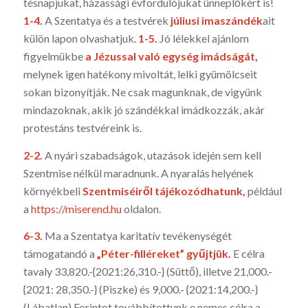
tésnapjukat, há­zassági évfordulój­ukat ünneplő­kért is!
1-4.
A Szentatya és a testvérek
júliusi imaszándék
ait
külön lapon olvashatjuk.
1-5.
Jó lélekkel ajánlom
figyelmükbe
a Jézussal való egység imádságát,
melynek igen hatékony mivoltát, lelki gyümölcseit
sokan bizonyítják. Ne csak magunknak, de vigyünk
mindazoknak, akik jó szándékkal imádkozzák, akár
protestáns testvéreink is.
2-2.
A nyári szabadságok, utazások idején sem kell
Szentmise nélkül maradnunk. A nyaralás helyének
környékbeli
Szentmiséiről tájékozódha­tunk,
például
a
https://miserend.hu
oldalon.
6-3.
Ma a Szentatya karitatív tevékenységét
támogatandó a
„Péter-filléreket” gyűjtjük.
E célra
tavaly 33,820.-{2021:26,310.-} (Süttő), illetve 21,000.-
{2021: 28,350.-} (Piszke) és 9,000.- {2021:14,200.-}
(Lábatlan) Forintot továbbítottunk e nemes célra a