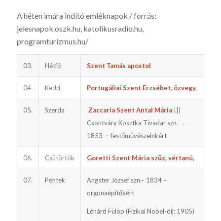
A héten imára indító emléknapok / forrás:
jelesnapok.oszk.hu, katoli­kusradio.hu,
programturizmus.hu/
03.
Hétfő
Szent Tamás apostol
04.
Kedd
Portugáliai Szent Erzsébet, özvegy,
05.
Szerda
Zaccaria Szent Antal Mária
|||
Csontváry Kosztka Tivadar szn. –
1853 – festőművészeinkért
06.
Csütörtök
Goretti Szent Mária szűz, vértanú,
07.
Péntek
Angster József szn.– 1834 –
orgonaépítőkért
Lénárd Fülöp (Fizikai Nobel-díj: 1905)