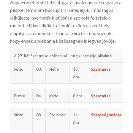
Anya Erzsébetnél tett látogatásának ünnepén egyben a
piszkei templom búcsúját is ünnepeljük. Imádságos
lelkülettel nyerhetünk búcsút a szokott feltételek
mellett. Hálás lelkülettel emlékezünk e szent hely
alapítóira, mindenkori fenntartóira és imádkozunk,
hogy ennek a plébánia közösségnek is legyen jövője.
A 27. hét Szentmise-szándékai, liturgikus rendje, alkalmai
G
Süttő
03.
Hétfő
18
Szentmise
el
óra
Piszke
04.
Kedd
8 óra
Szentmise
ut
Süttő
08.
Szombat
16
Szentségimádás
óra