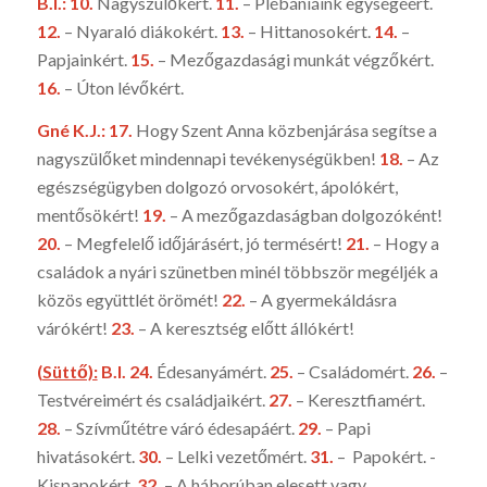
B.I.: 10.
Nagyszülőkért.
11.
– Plébániáink egységéért.
12.
– Nyaraló diáko­kért.
13.
– Hittanosokért.
14.
–
Papjainkért.
15.
– Mezőgazdasági munkát végző­kért.
16.
– Úton lévőkért.
Gné K.J.: 17.
Hogy Szent Anna közbenjárása segítse a
nagyszülőket mindennapi tevékenységükben!
18.
– Az
egészségügyben dolgozó orvosokért, ápolókért,
mentősökért!
19.
– A mezőgazdaságban dol­gozóként!
20.
– Megfelelő időjárásért, jó termésért!
21.
– Hogy a
csalá­dok a nyári szünetben minél többször megéljék a
közös együtt­lét örömét!
22.
– A gyermekáldásra
várókért!
23.
– A keresztség előtt ál­lókért!
(Süttő):
B.I. 24.
Édesanyámért.
25.
– Családomért.
26.
–
Testvéreimért és családjaikért.
27.
– Keresztfiamért.
28.
– Szívműtétre váró édesapáért.
29.
– Papi
hivatásokért.
30.
– Lelki vezetőmért.
31.
– Papokért. -
Kispapokért.
32.
– A háborúban elesett vagy