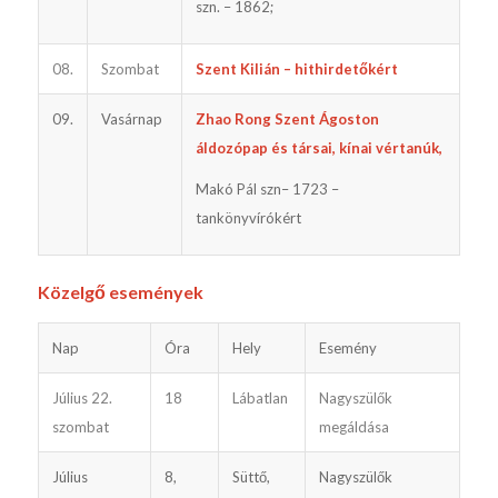
szn. – 1862;
08.
Szombat
Szent Kilián – hithirdetőkért
09.
Vasárnap
Zhao Rong Szent Ágoston
áldozópap és társai, kínai vértanúk,
Makó Pál szn– 1723 –
tankönyvírókért
Közelgő események
Nap
Óra
Hely
Esemény
Július 22.
18
Lábatlan
Nagyszülők
szombat
megáldása
Július
8,
Süttő,
Nagyszülők