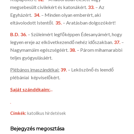
megsebesült civilekért és katoná­kért.
33.
– Az
Egyházért.
34.
– Minden olyan emberért, aki
eltávolodott Istentől.
35.
– Aratásban dolgozókért!
B.D. 36.
– Szüleimért legfőképpen Édesanyámért, hogy
legyen ereje az elkövetkezendő nehéz időszakban.
37.
–
Nagymamáim egészsé­géért.
38.
– Párom mihamarabbi
teljes gyógyulásáért.
Plébános imaszándékai:
39.
– Leköszönő és leendő
plébániai képviselőkért.
Saját szándékaim:
..
Címkék:
katolikus hirdetések
Bejegyzés megosztása