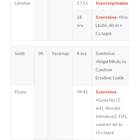
Lábatlan
17:15
Szentségimádás
18
Szentmise
: +Kiss
óra
László, élő és +
Cs.tagok
Süttő
09.
Vasárnap
8 óra
Szentmise:
+Nágel Mihály és
Czechner
Erzsébet Szülők
Piszke
09:45
Szentmise
:
+Gyula férj (2.
évf.), +Rozália
édesanya(2. Évf.),
valamint élő és
+Cs.tagok