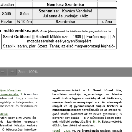
Zoom
100%