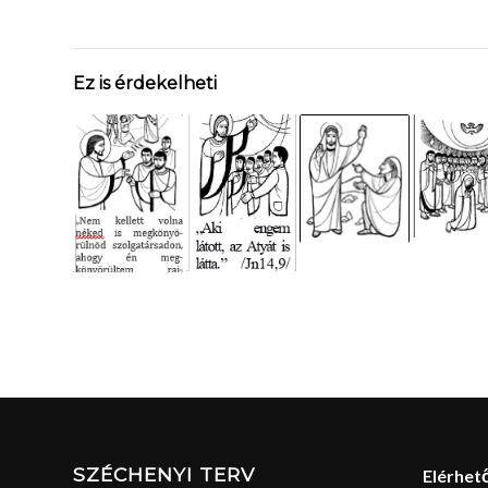
Ez is érdekelheti
SZÉCHENYI TERV
Elérhet