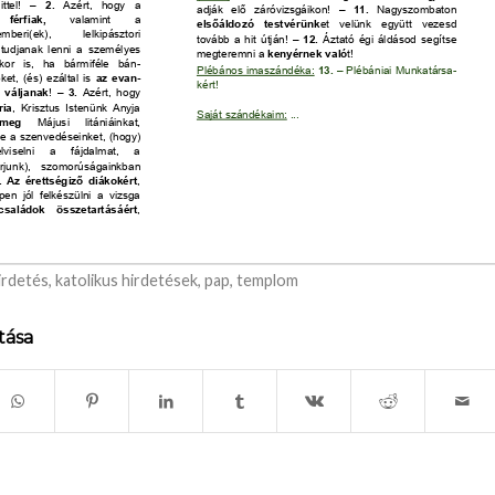
irdetés
,
katolikus hirdetések
,
pap
,
templom
tása