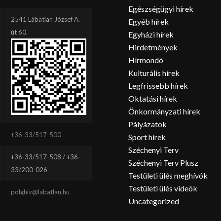
Egészségügyi hírek
2541 Lábatlan József A.
Egyéb hírek
út 60.
Egyházi hírek
Hirdetmények
Hírmondó
Kulturális hírek
Legfrissebb hírek
Oktatási hírek
Önkormányzati hírek
Pályázatok
+36-33/517-500
Sport hírek
Széchenyi Terv
+36-33/517-508 / +36-
Széchenyi Terv Plusz
33/200-026
Testületi ülés meghívók
Testületi ülés videók
polghiv@labatlan.hu
Uncategorized