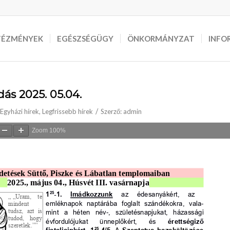
TÉZMÉNYEK
EGÉSZSÉGÜGY
ÖNKORMÁNYZAT
INFO
dás 2025. 05.04.
/
Egyházi hírek
,
Legfrissebb hírek
Szerző:
admin
Zoom
100%