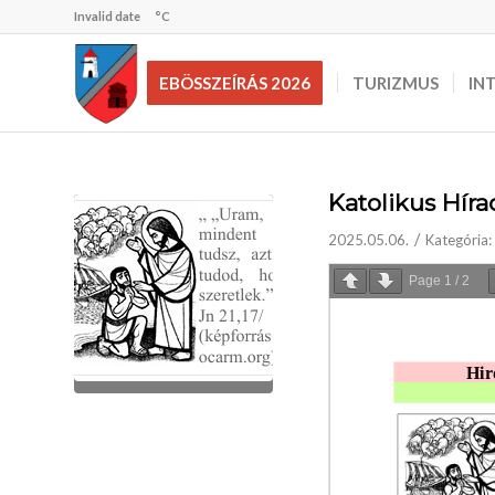
Invalid date
°C
EBÖSSZEÍRÁS 2026
TURIZMUS
IN
Katolikus Híra
/
2025.05.06.
Kategória:
Page
1
/
2