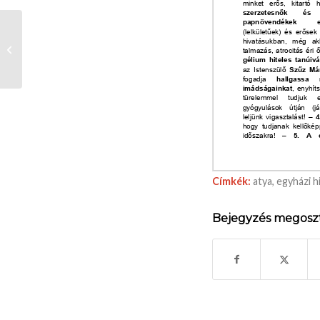
A.Bak Péter ’75-
jubileumi kiállítás
Címkék:
atya
,
egyházi h
Bejegyzés megosz