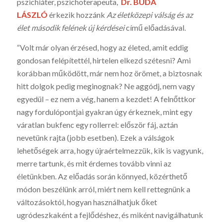
pszichiáter, pszichoterapeuta,
Dr. BUDA
LÁSZLÓ
érkezik hozzánk
Az életközepi válság és az
élet második felének új kérdései
című előadásával.
“Volt már olyan érzésed, hogy az életed, amit eddig
gondosan felépítettél, hirtelen elkezd szétesni? Ami
korábban működött, már nem hoz örömet, a biztosnak
hitt dolgok pedig meginognak? Ne aggódj, nem vagy
egyedül – ez nem a vég, hanem a kezdet! A felnőttkor
nagy fordulópontjai gyakran úgy érkeznek, mint egy
váratlan bukfenc egy rollerrel: először fáj, aztán
nevetünk rajta (jobb esetben). Ezek a válságok
lehetőségek arra, hogy újraértelmezzük, kik is vagyunk,
merre tartunk, és mit érdemes tovább vinni az
életünkben. Az előadás során könnyed, közérthető
módon beszélünk arról, miért nem kell rettegnünk a
változásoktól, hogyan használhatjuk őket
ugródeszkaként a fejlődéshez, és miként navigálhatunk