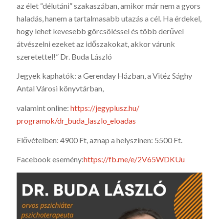
az élet “délutáni” szakaszában, amikor már nem a gyors
haladás, hanem a tartalmasabb utazás a cél. Ha érdekel,
hogy lehet kevesebb görcsöléssel és több derűvel
átvészelni ezeket az időszakokat, akkor várunk
szeretettel!” Dr. Buda László
Jegyek kaphatók: a Gerenday Házban, a Vitéz Sághy
Antal Városi könyvtárban,
valamint online:
https://jegyplusz.hu/
programok/dr_buda_laszlo_
eloadas
Elővételben: 4900 Ft, aznap a helyszínen: 5500 Ft.
Facebook esemény:
https://fb.me/e/2V65WDKUu