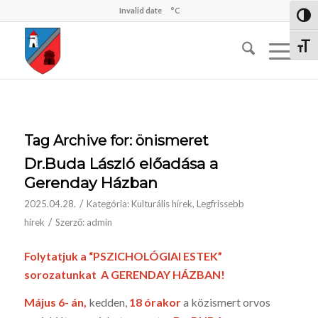
Invalid date
°C
Nagy 
Betűm
Tag Archive for:
önismeret
Dr.Buda László előadása a
Gerenday Házban
/
2025.04.28.
Kategória:
Kulturális hírek
,
Legfrissebb
/
hírek
Szerző:
admin
Folytatjuk a “PSZICHOLÓGIAI ESTEK”
sorozatunkat A GERENDAY HÁZBAN!
Május 6- án,
kedden,
18 órakor
a közismert orvos