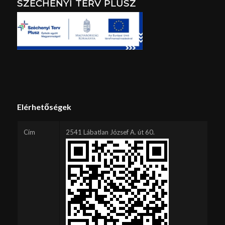
SZÉCHENYI TERV PLUSZ
Elérhetőségek
Cím
2541 Lábatlan József A. út 60.