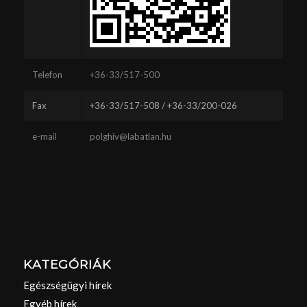
Telefon
+36-33/517-500
Fax
+36-33/517-508 / +36-33/200-026
e-mail
polghiv@labatlan.hu
KATEGÓRIÁK
Egészségügyi hírek
Egyéb hírek