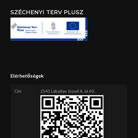
SZÉCHENYI TERV PLUSZ
Elérhetőségek
Cím
2541 Lábatlan József A. út 60.