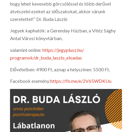
hogy lehet kevesebb görcsöléssel és több derűvel
átvészelni ezeket az időszakokat, akkor várunk
szeretettel!” Dr. Buda László
Jegyek kaphatók: a Gerenday Házban, a Vitéz Sághy
Antal Városi könyvtárban,
valamint online:
https://jegyplusz.hu/
programok/dr_buda_laszlo_
eloadas
Elővételben: 4900 Ft, aznap a helyszínen: 5500 Ft.
Facebook esemény:
https://fb.me/e/2V65WDKUu