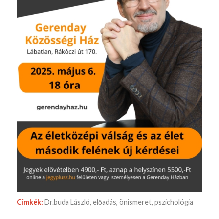
Címkék:
Dr.buda László
,
előadás
,
önismeret
,
pszichológia