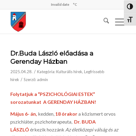
Invalid date
°C
Nagy 
Betűm
Dr.Buda László előadása a
Gerenday Házban
/
2025.04.28.
Kategória:
Kulturális hírek
,
Legfrissebb
/
hírek
Szerző:
admin
Folytatjuk a “PSZICHOLÓGIAI ESTEK”
sorozatunkat A GERENDAY HÁZBAN!
Május 6- án,
kedden,
18 órakor
a közismert orvos
pszichiáter, pszichoterapeuta,
Dr. BUDA
LÁSZLÓ
érkezik hozzánk
Az életközepi válság és az