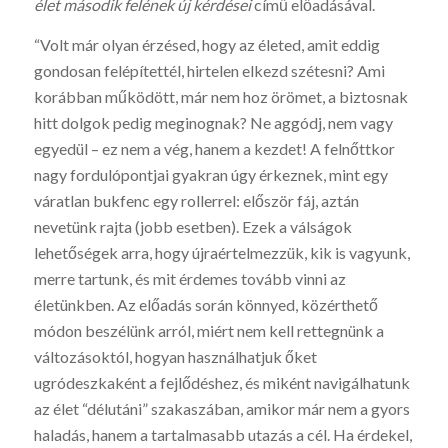
élet második felének új kérdései
című előadásával.
“Volt már olyan érzésed, hogy az életed, amit eddig
gondosan felépítettél, hirtelen elkezd szétesni? Ami
korábban működött, már nem hoz örömet, a biztosnak
hitt dolgok pedig meginognak? Ne aggódj, nem vagy
egyedül – ez nem a vég, hanem a kezdet! A felnőttkor
nagy fordulópontjai gyakran úgy érkeznek, mint egy
váratlan bukfenc egy rollerrel: először fáj, aztán
nevetünk rajta (jobb esetben). Ezek a válságok
lehetőségek arra, hogy újraértelmezzük, kik is vagyunk,
merre tartunk, és mit érdemes tovább vinni az
életünkben. Az előadás során könnyed, közérthető
módon beszélünk arról, miért nem kell rettegnünk a
változásoktól, hogyan használhatjuk őket
ugródeszkaként a fejlődéshez, és miként navigálhatunk
az élet “délutáni” szakaszában, amikor már nem a gyors
haladás, hanem a tartalmasabb utazás a cél. Ha érdekel,