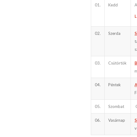
01.
Kedd
A
L
02.
Szerda
S
t
s
03.
Csütörtök
B
m
04.
Péntek
A
F
05.
Szombat
06.
Vasárnap
S
v