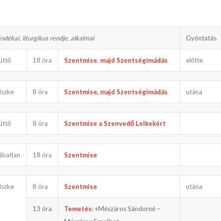
dékai, liturgikus rendje, alkalmai
Gyóntatás
üttő
18 óra
Szentmise
,
majd Szentségimádás
előtte
iszke
8 óra
Szentmise, majd Szentségimádás
utána
üttő
8 óra
Szentmise a Szenvedő Lelkekért
ábatlan
18 óra
Szentmise
iszke
8 óra
Szentmise
utána
13 óra
Temetés
: +Mészáros Sándorné –