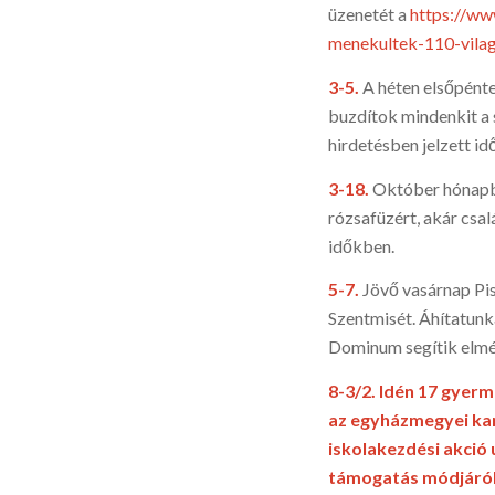
üzenetét a
https://ww
menekultek-110-vila
3-5.
A héten elsőpénte
buzdítok mindenkit a 
hirdetésben jel­zett 
3-18.
Október hónapba
rózsa­füzért, akár csa
időkben.
5-7.
Jövő vasárnap Pis
Szent­misét. Áhítatun
Domi­num segítik elmél
8-3/2.
Idén 17 gyerm
az egyházmegyei kar
iskolakezdési akció
támogatás módjáról 