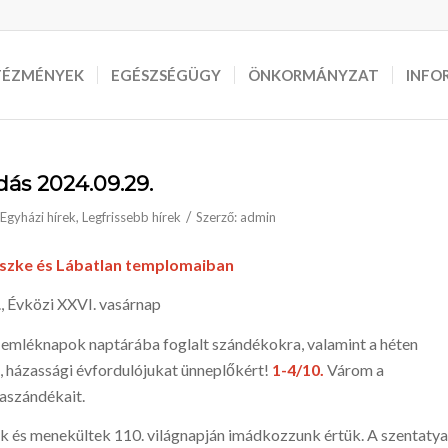
TÉZMÉNYEK
EGÉSZSÉGÜGY
ÖNKORMÁNYZAT
INFO
dás 2024.09.29.
/
Egyházi hírek
,
Legfrissebb hírek
Szerző:
admin
iszke és Lábatlan templomaiban
, Évközi XXVI. vasárnap
emléknapok nap­tárába fog­lalt szándékok­ra, vala­mint a héten
, házassági év­fordulójukat ünneplők­ért!
1-4/10.
Várom a
aszándékait.
k és menekültek 110. világnapján imádkozzunk értük. A szentatya