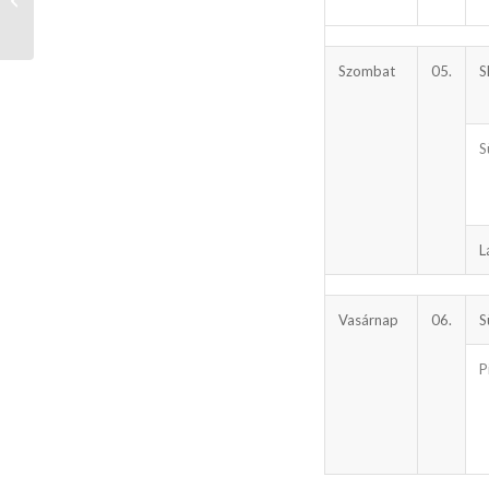
2024.09.22.
Szombat
05.
S
S
L
Vasárnap
06.
S
P