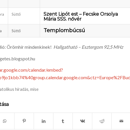
Szent Lipót est – Fecske Orsolya
óra
Süttő
Mária SSS. nővér
Templombúcsú
a
Süttő
dió: Örömhír mindenkinek!
Hallgatható – Esztergom 92,5 MHz
getes.blogspot.hu
dar.google.com/calendar/embed?
h4p9jo1kbb74%40group.calendar.google.com&ctz=Europe%2FBu
atolikus híradás
,
mise
tása