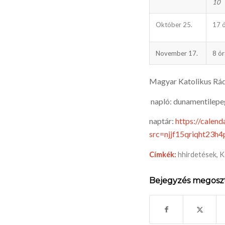
10
Október 25.
17 
November 17.
8 ór
Magyar Katolikus Rá
napló: dunamentilepe
naptár:
https://calen
src=njjf15qriqht23
Címkék:
hhirdetések
,
K
Bejegyzés megosz