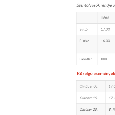
Szentolvasók rendje 
Hétfő
Süttő
17.30
Piszke
16.00
Lábatlan
XXX
Közelgő eseménye
Október 08.
17 
Október 15.
17-
Október 20.
8, ¾