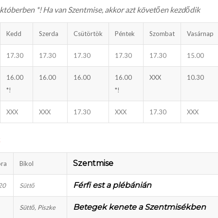
októberben *
! Ha van Szentmise, akkor azt követően kezdődik
Kedd
Szerda
Csütörtök
Péntek
Szombat
Vasárnap
17.30
17.30
17.30
17.30
17.30
15.00
16.00
16.00
16.00
16.00
XXX
10.30
*!
*!
XXX
XXX
17.30
XXX
17.30
XXX
k
Szentmise
óra
Bikol
Férfi est a plébánián
20
Süttő
Betegek kenete a Szentmisékben
Süttő, Piszke