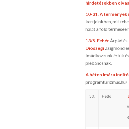
hirdetésekben olva
10-31.
A termények
kertjeinkben, mit tehe
hálát a föld terméséér
13/5.
Fehér
Árpád és B
Diószegi
Zsigmond és
Imádkozzunk értük és ha
plébánosnak.
A héten imára indí
programturizmus.hu/
30.
Hétfő
A
B