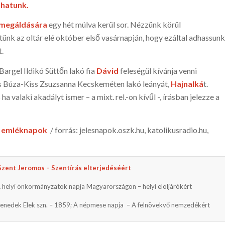
shatunk.
 megáldására
egy hét múlva kerül sor. Nézzünk körül
tünk az oltár elé október első vasárnapján, hogy ezáltal adhassunk
t.
argel Ildikó Süttőn lakó fia
Dávid
feleségül kívánja venni
 Búza-Kiss Zsuzsanna Kecskeméten lakó leányát,
Hajnalká
t.
 valaki akadályt ismer – a mixt. rel.-on kívűl -, írásban jelezze a
tó emléknapok
/ forrás: jelesnapok.oszk.hu, katoli­kusradio.hu,
Szent Jeromos – Szentírás elterjedéséért
 helyi önkormányzatok napja Magyarországon – helyi elöljárókért
enedek Elek szn. – 1859; A népmese napja – A felnövekvő nemzedékért