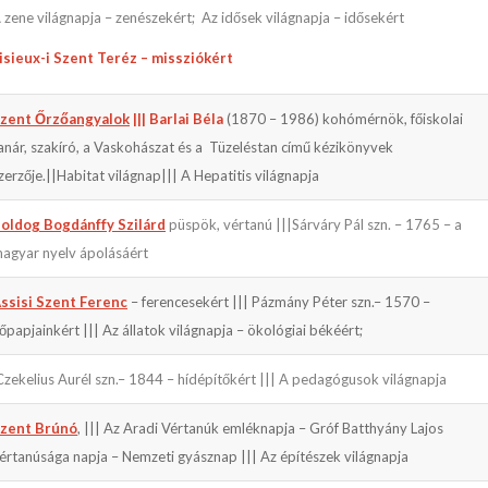
 zene világnapja – zenészekért; Az idősek világnapja – idősekért
isieux-i Szent Teréz – missziókért
zent Őrzőangyalok
||| Barlai Béla
(1870 – 1986) kohómérnök, főiskolai
anár, szakíró, a Vaskohászat és a Tüzeléstan című kézikönyvek
zerzője.||Habitat világnap||| A Hepatitis világnapja
oldog Bogdánffy Szilárd
püspök, vértanú |||Sárváry Pál szn. – 1765 – a
agyar nyelv ápolásáért
ssisi Szent Ferenc
– ferencesekért ||| Pázmány Péter szn.– 1570 –
őpapjainkért ||| Az állatok világnapja – ökológiai békéért;
Czekelius Aurél szn.– 1844 – hídépítőkért ||| A pedagógusok világnapja
zent Brúnó
, ||| Az Aradi Vértanúk emléknapja – Gróf Batthyány Lajos
értanúsága napja – Nemzeti gyásznap ||| Az építészek világnapja