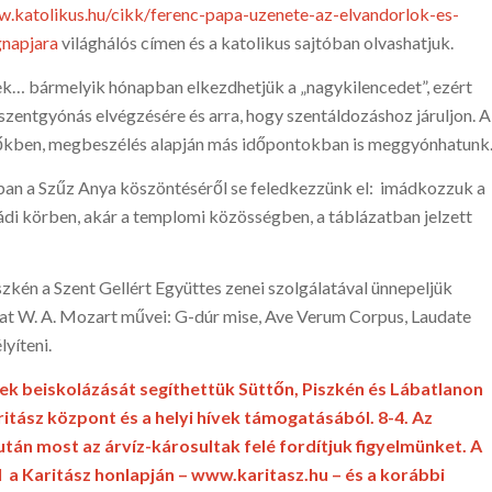
w.katolikus.hu/cikk/ferenc-papa-uzenete-az-elvandorlok-es-
gnapjara
világhálós címen és a katolikus sajtóban olvashatjuk.
k… bármelyik hónapban elkezdhetjük a „nagy­kilencedet”, ezért
szentgyónás elvégzésére és ar­ra, hogy szentáldozáshoz járuljon. A
időkben, meg­beszélés alapján más időpontokban is meggyónhatunk
n a Szűz Anya köszöntéséről se feledkezzünk el: imádkozzuk a
ládi körben, akár a templomi közös­ségben, a táblázat­ban jelzett
zkén a Szent Gellért Együttes zenei szolgálatával ünnepeljük
kat W. A. Mozart művei: G-dúr mise, Ave Verum Corpus, Laudate
yíteni.
ek beiskolázását segíthettük Süttőn, Piszkén és Lábatlanon
itász központ és a helyi hívek támogatásából.
8-4.
Az
 után most
az árvíz-károsultak
felé fordítjuk figyelmünket. A
a Karitász honlapján – www.karitasz.hu – és a korábbi