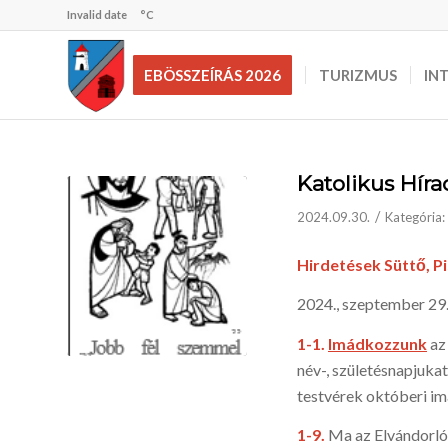
Invalid date
°C
EBÖSSZEÍRÁS 2026
TURIZMUS
IN
Katolikus Híra
/
2024.09.30.
Kategória:
Hirdetések Süttő, P
2024., szeptember 29.
1
-1.
I
mádkozzunk
az 
név-, születésnapjukat
testvérek októberi im
1-9.
Ma az Elvándorló