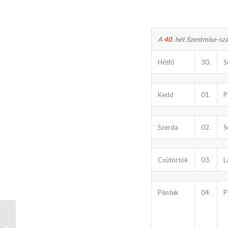
A
40.
hét Szentmise-szán
Hétfő
30.
S
Kedd
01.
P
Szerda
02.
S
Csütörtök
03.
L
Péntek
04.
P
Katolikus Híradás