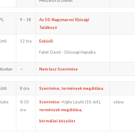
Mészáros Erzsébet
PL
9 – 18
Az 50. Nagymarosi Ifjúsági
Találkozó
üttő
12 óra
Esküvő:
Fehér Dávid – Diószegi Hajnalka
ábatlan
—
Nem lesz Szentmise
üttő
8 óra
Szentmise, termények megáldása
iszke
¾ 10
Szentmise
: +Ughy László (10. évf.),
utána
óra
termények megáldása,
bérmálási készület