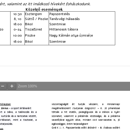
Zoom
100%