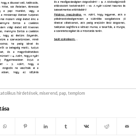
katolikus hirdetések
,
miserend
,
pap
,
templom
tása