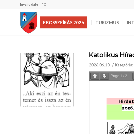
Invalid date
°C
EBÖSSZEÍRÁS 2026
TURIZMUS
IN
Katolikus Híra
/
2026.06.10.
Kategória:
Page
1
/
2