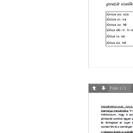
Page
1
/
1