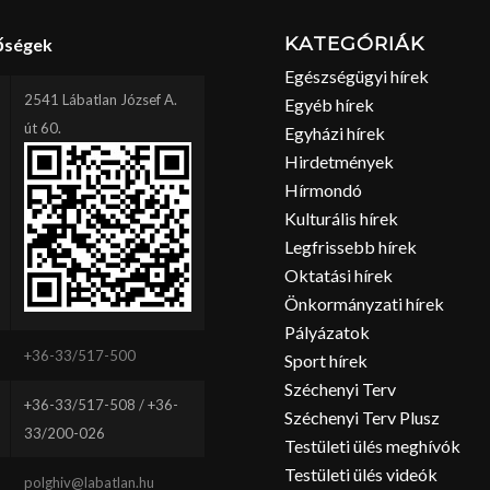
KATEGÓRIÁK
őségek
Egészségügyi hírek
2541 Lábatlan József A.
Egyéb hírek
út 60.
Egyházi hírek
Hirdetmények
Hírmondó
Kulturális hírek
Legfrissebb hírek
Oktatási hírek
Önkormányzati hírek
Pályázatok
+36-33/517-500
Sport hírek
Széchenyi Terv
+36-33/517-508 / +36-
Széchenyi Terv Plusz
33/200-026
Testületi ülés meghívók
Testületi ülés videók
polghiv@labatlan.hu