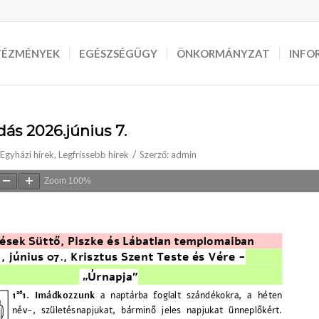
TÉZMÉNYEK
EGÉSZSÉGÜGY
ÖNKORMÁNYZAT
INFO
dás 2026.június 7.
/
Egyházi hírek
,
Legfrissebb hírek
Szerző:
admin
Zoom
100%