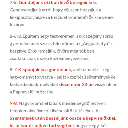
7-5.
Gondoljunk otthon lévő betegeinkre.
Gondoskod­junk arról, hogy eljusson hozzájuk a
lelkipász­tor, hiszen a készület öröméből ők sin­csenek
kizárva.
8-6/2. Épültem négy testvéremen, akik szegény sorsú
gyermekeknek szereztek örömet az „Angyalbatyu”-t
készítve. Erős reméljük, jövőre még többen
csatlakoznak e szép kezdeményezéshez.
8-7.
Kispapjainkra gondolunk,
amikor nekik – régi
hagyományt folytatva – saját készítésű süteményekkel
kedveskedünk, melyeket
december 23-án
visszünk be
a Papnevelő Intézetbe.
9-8.
Nagy örömmel látunk minden segítő testvért
templomaink ünnepi díszbe öltöztetéséhez. A
Szentmisék után beszéljünk össze a képviselőkkel,
ki, mikor és miben tud segíteni,
hogy ne egy-két