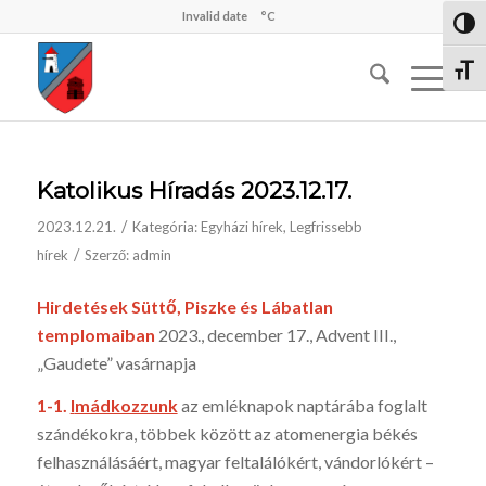
Invalid date
°C
Nagy 
Betűm
Katolikus Híradás 2023.12.17.
/
2023.12.21.
Kategória:
Egyházi hírek
,
Legfrissebb
/
hírek
Szerző:
admin
Hirdetések Süttő, Piszke és Lábatlan
templomaiban
2023., december 17., Advent III.,
„Gaudete” vasárnapja
1-1.
I
mádkozzunk
az emléknapok naptárába foglalt
szándékokra, többek között az atomenergia békés
felhasználásáért, magyar feltalálókért, vándorlókért –