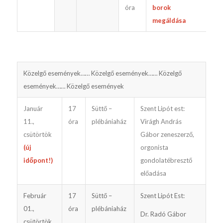
óra
borok
megáldása
Közelgő események…… Közelgő események…… Közelgő
események…… Közelgő események
Január
17
Süttő –
Szent Lipót est:
11.,
óra
plébániaház
Virágh András
csütörtök
Gábor zeneszerző,
(új
orgonista
időpont!)
gondolatébresztő
előadása
Február
17
Süttő –
Szent Lipót Est:
01.,
óra
plébániaház
Dr. Radó Gábor
csütörtök