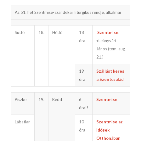
Az 51. hét Szentmise-szándékai, liturgikus rendje, alkalmai
Gyó
Süttő
18.
Hétfő
18
Szentmise
:
elő
óra
+Leányvári
János (tem. aug.
21.)
19
Szállást keres
óra
a Szentcsalád
Piszke
19.
Kedd
6
Szentmise
utá
óra!!
Lábatlan
10
Szentmise az
óra
Idősek
Otthonában