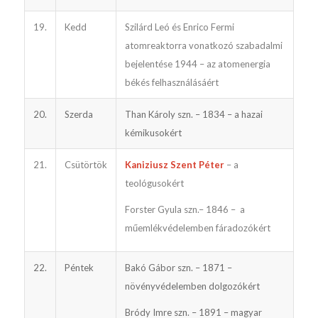
19.
Kedd
Szilárd Leó és Enrico Fermi
atomreaktorra vonatkozó szabadalmi
bejelentése 1944 – az atomenergia
békés felhasználásáért
20.
Szerda
Than Károly szn. – 1834 – a hazai
kémikusokért
21.
Csütörtök
Kaniziusz Szent Péter
– a
teológusokért
Forster Gyula szn.– 1846 – a
műemlékvédelemben fáradozókért
22.
Péntek
Bakó Gábor szn. – 1871 –
növényvédelemben dolgozókért
Bródy Imre szn. – 1891 – magyar