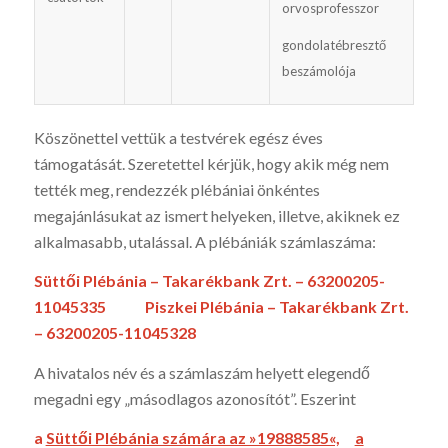
orvosprofesszor
gondolatébresztő
beszámolója
Köszönettel vettük a testvérek egész éves
támogatását. Szeretettel kérjük, hogy akik még nem
tették meg, rendezzék plébániai önkéntes
megajánlásukat az ismert helyeken, illetve, akiknek ez
alkalmasabb, utalással. A plébániák számlaszáma:
Süttői Plébánia – Takarékbank Zrt. – 63200205-
11045335 Piszkei Plébánia – Takarékbank Zrt.
– 63200205-11045328
A hivatalos név és a számlaszám helyett elegendő
megadni egy „másodlagos azonosítót”. Eszerint
a
Süttői Plébánia számára az »19888585«,
a