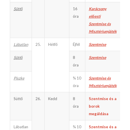
Süttő
16
Karácsony
óra
előesti
Szentmise és
Misztériumjáték
Lábatlan
25.
Hétfő
Éjfél
Szentmise
Süttő
8
Szentmise
óra
Piszke
¾ 10
Szentmise és
óra
Misztériumjáték
Süttő
26.
Kedd
8
Szentmise és a
óra
borok
megáldása
Lábatlan
¾ 10
Szentmise és a