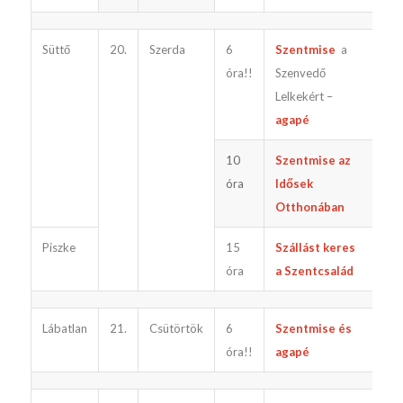
Süttő
20.
Szerda
6
Szentmise
a
óra!!
Szenvedő
Lelkekért –
agapé
10
Szentmise az
óra
Idősek
Otthonában
Piszke
15
Szállást keres
óra
a Szentcsalád
Lábatlan
21.
Csütörtök
6
Szentmise és
óra!!
agapé