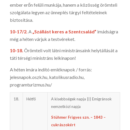
ember erőn felüli munkája, hanem a közösség örömteli
szolgálata legyen az ünneplés tárgyi feltételeinek
biztosítása.
10-17/2.
A
„Szállást keres a Szentcsalád”
imádságra
még a héten várjuk a testvéreket.
10-18.
Örömteli volt látni ministránsaink helytállását a
táti térségi ministráns lelkinapon!
A héten imára indító emléknapok / forrás:
jelesnapok.oszk.hu, katoli­kusradio.hu,
programturizmus.hu/
18.
Hétfő
A kisebbségek napja ||| Emigránsok
nemzetközi napja
Stühmer Frigyes szn. – 1843 –
cukrászokért