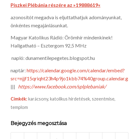
Piszkei Plébánia részére az »19888619«
azonosítót megadva is eljuttathatjuk adományunkat,
önkéntes megajánlásunkat.
Magyar Katolikus Rádió: Örömhír mindenkinek!
Hallgatható – Esztergom 92,5 MHz
napló: dunamentilepegetes.blogspot.hu
naptár:
https://calendar.google.com/calendar/embed?
src=njjf15qriqht23h4p9jo1kbb74%40group.calendar.goo
|||
https://www.facebook.com/splplebaniak/
Címkék:
karácsony
,
katolikus hirdetések
,
szeentmise
,
templom
Bejegyzés megosztása