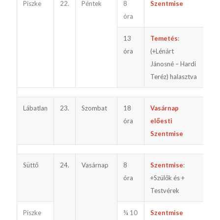
Piszke
22.
Péntek
8
Szentmise
óra
13
Temetés
:
óra
(+Lénárt
Jánosné – Hardi
Teréz) halasztva
Lábatlan
23.
Szombat
18
Vasárnap
óra
előesti
Szentmise
Süttő
24.
Vasárnap
8
Szentmise
:
óra
+Szülők és +
Testvérek
Piszke
¾ 10
Szentmise