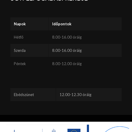
Napok
Időpontok
Hétfő
8.00-16.00 óráig
Szerda
8.00-16.00 óráig
Péntek
8.00-12.00 óráig
Ebédszünet
12.00-12.30 óráig
Ez a webhely sütiket használ. A webhely böngészésének folytatásával
Ön elfogadja a sütik használatát.