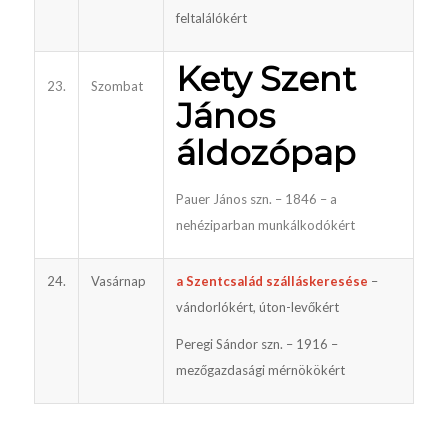
feltalálókért
Kety Szent
23.
Szombat
János
áldozópap
Pauer János szn. – 1846 – a
nehéziparban munkálkodókért
24.
Vasárnap
a Szentcsalád szálláskeresése
–
vándorlókért, úton-levőkért
Peregi Sándor szn. – 1916 –
mezőgazdasági mérnökökért