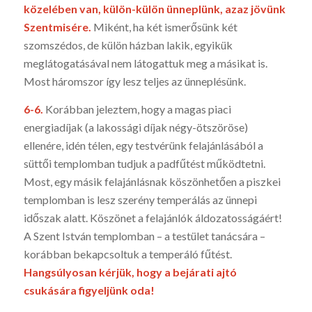
közelében van, külön-külön ünneplünk, azaz jövünk
Szentmisére.
Miként, ha két ismerősünk két
szomszédos, de külön házban lakik, egyikük
meglátogatásával nem látogattuk meg a másikat is.
Most háromszor így lesz teljes az ünneplésünk.
6-6.
Korábban jeleztem, hogy a magas piaci
energiadíjak (a lakossági díjak négy-ötszöröse)
ellenére, idén té­len, egy testvérünk felajánlásából a
süttői templomban tudjuk a padfűtést működtetni.
Most, egy másik fel­ajánlásnak köszönhetően a piszkei
templomban is lesz szerény temperálás az ünnepi
időszak alatt. Köszönet a felajánlók áldozatosságáért!
A Szent István templomban – a testület tanácsára –
korábban bekapcsoltuk a temperáló fűtést.
Hangsúlyosan kérjük, hogy a bejárati ajtó
csukására figyeljünk oda!