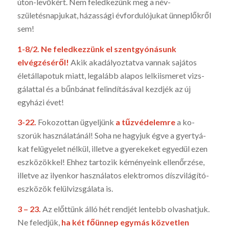
úton-levő­kért. Nem feledkezünk meg a név-
születésnapjukat, házassági évfordulójukat ünneplőkről
sem!
1-8/2.
Ne feledkezzünk el szentgyónásunk
elvégzéséről!
Akik akadályoz­tatva vannak sajátos
életállapotuk miatt, legalább alapos lelki­ismeret vizs­
gálattal és a bűnbánat felindításával kezdjék az új
egyházi évet!
3-22.
Fokozottan ügyeljünk
a tűzvédelemre
a ko­
szorúk használatánál! Soha ne hagyjuk égve a gyertyá­
kat felügyelet nélkül, illetve a gyerekeket egyedül ezen
eszközökkel! Ehhez tartozik kéményeink ellenőrzése,
illetve az ilyenkor használatos elektromos díszvilágító-
eszközök felülvizsgálata is.
3 – 23.
Az előttünk álló hét rendjét lentebb olvashatjuk.
Ne feledjük,
ha két főünnep egymás közvetlen