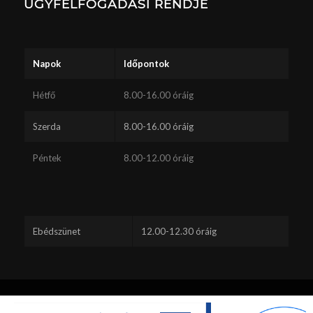
ÜGYFÉLFOGADÁSI RENDJE
Napok
Időpontok
Hétfő
8.00-16.00 óráig
Szerda
8.00-16.00 óráig
Péntek
8.00-12.00 óráig
Ebédszünet
12.00-12.30 óráig
Ez a webhely sütiket használ. A webhely böngészésének folytatásával