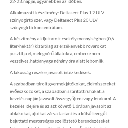
22-23. napjai, ugyanebben az időben.
Alkalmazott készítmény: Deltasect Plus 1,2 ULV
szúnyogirtó szer, vagy Deltasect Plus 20 ULV
szúnyogirtó koncentrátum.
A készítmény a kijuttatott csekély mennyiségben (0,6
liter/hektár) kizárólag az érzékenyebb rovarokat
pusztítja el, melegvérű állatokra, emberre nem
veszélyes, hatóanyaga néhány óra alatt lebomlik.
A lakosság részére javasolt intézkedések:
A szabadban tárolt gyermekjátékokat, élelmiszereket,
evőeszközöket, a szabadban szárított ruhákat, a
kezelés napján javasolt összegyűjteni vagy letakarni. A
kezelés idejére és az azt követő 1 órában javasolt az
ablakokat, ajtókat zárva tartani és a külső levegőt
bejuttató mesterséges szellőztető berendezéseket