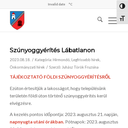
Invalid date
°C
Nagy 
Betűm
Szúnyoggyérítés Lábatlanon
/
2023.08.18.
Kategória:
Hírmondó
,
Legfrissebb hírek
,
/
Önkormányzati hírek
Szerző:
Juhász Török Fruzsina
TÁJÉKOZTATÓ FÖLDI SZÚNYOGGYÉRÍTÉSRŐL
Ezúton értesítjük a lakosságot, hogy településünk
területén földi úton történő szúnyoggyérítés kerül
elvégzésre.
A kezelés pontos időpontja: 2023. augusztus 21. napján,
napnyugta utáni órákban.
Pótnapok: 2023. augusztus