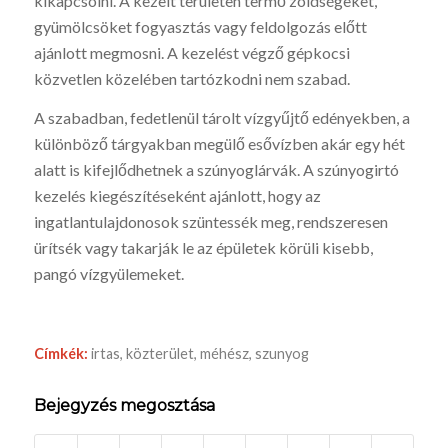
kikapcsolni. A kezelt területen termő zöldségeket,
gyümölcsöket fogyasztás vagy feldolgozás előtt
ajánlott megmosni. A kezelést végző gépkocsi
közvetlen közelében tartózkodni nem szabad.
A szabadban, fedetlenül tárolt vízgyűjtő edényekben, a
különböző tárgyakban megülő esővízben akár egy hét
alatt is kifejlődhetnek a szúnyoglárvák. A szúnyogirtó
kezelés kiegészítéseként ajánlott, hogy az
ingatlantulajdonosok szüntessék meg, rendszeresen
ürítsék vagy takarják le az épületek körüli kisebb,
pangó vízgyülemeket.
Címkék:
irtas
,
közterület
,
méhész
,
szunyog
Bejegyzés megosztása