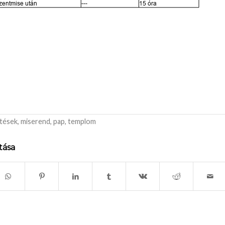
etések
,
miserend
,
pap
,
templom
tása