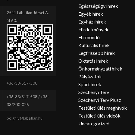
Egészségügyi hírek
2541 Lábatlan József A.
Egyéb hírek
út 60.
Egyházi hírek
Hirdetmények
Hírmondó
Kulturális hírek
Legfrissebb hírek
Oktatási hírek
Önkormányzati hírek
Pályázatok
+36-33/517-500
Sport hírek
Széchenyi Terv
+36-33/517-508 / +36-
Széchenyi Terv Plusz
33/200-026
Testületi ülés meghívók
Testületi ülés videók
polghiv@labatlan.hu
Uncategorized