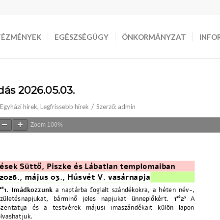
TÉZMÉNYEK
EGÉSZSÉGÜGY
ÖNKORMÁNYZAT
INFO
dás 2026.05.03.
/
Egyházi hírek
,
Legfrissebb hírek
Szerző:
admin
Zoom
100%