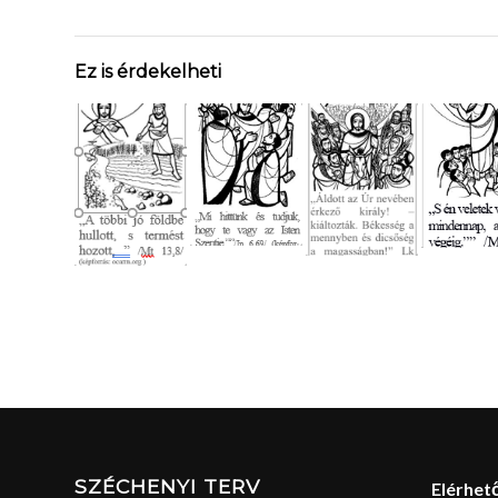
Ez is érdekelheti
SZÉCHENYI TERV
Elérhet