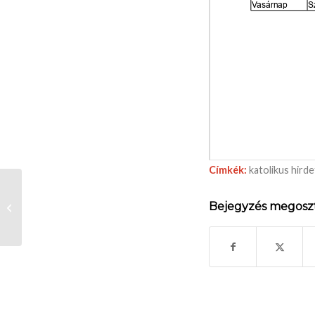
Címkék:
katolikus hird
Lábatlani Nyitott Pincék
Bejegyzés megosz
2026