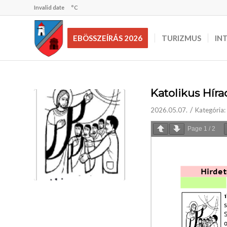
Invalid date
°C
EBÖSSZEÍRÁS 2026
TURIZMUS
IN
Katolikus Híra
/
2026.05.07.
Kategória:
Page
1
/
2