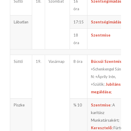
Süttő
18.
Szombat
16
Szentségimádás
óra
Lábatlan
17:15
Szentségimádás
18
Szentmise
óra
Süttő
19.
Vasárnap
8 óra
Búcsúi Szentmise
:
+Schenkengel Sándor,
N: +Áprily Irén,
+Szülők;
Jubilánsok
megáldása;
Piszke
¾ 10
Szentmise
: A
karitász
Munkatársakért;
Keresztelő:
Fürtös