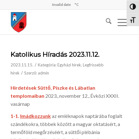
Invalid date
°C
Nagy 
Betűm
Katolikus Híradás 2023.11.12.
/
2023.11.15.
Kategória:
Egyházi hírek
,
Legfrissebb
/
hírek
Szerző:
admin
Hirdetések Süttő, Piszke és Lábatlan
templomaiban
2023., november 12., Évközi XXXII.
vasárnap
1-1.
I
mádkozzunk
az emléknapok naptárába foglalt
szándékokra, többek között a magyar oktatásért, a
termőföld megőrzéséért, a süttői plébánia