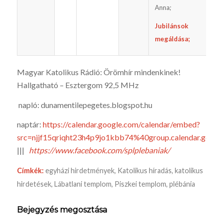
Anna;
Jubilánsok
megáldása;
Magyar Katolikus Rádió: Örömhír mindenkinek!
Hallgatható – Esztergom 92,5 MHz
napló: dunamentilepegetes.blogspot.hu
naptár:
https://calendar.google.com/calendar/embed?
src=njjf15qriqht23h4p9jo1kbb74%40group.calendar.goo
|||
https://www.facebook.com/splplebaniak/
Címkék:
egyházi hirdetmények
,
Katolikus híradás
,
katolikus
hirdetések
,
Lábatlani templom
,
Piszkei templom
,
plébánia
Bejegyzés megosztása