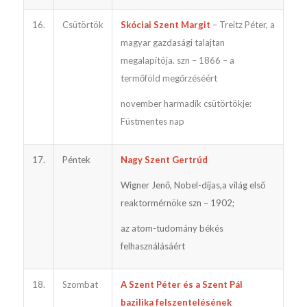
16.
Csütörtök
Skóciai Szent Margit
– Treitz Péter, a
magyar gazdasági talajtan
megalapítója. szn – 1866 – a
termőföld megőrzéséért
november harmadik csütörtökje:
Füstmentes nap
17.
Péntek
Nagy Szent Gertrúd
Wigner Jenő, Nobel-díjas,a világ első
reaktormérnöke szn – 1902;
az atom-tudomány békés
felhasználásáért
18.
Szombat
A Szent Péter és a Szent Pál
bazilika felszentelésének