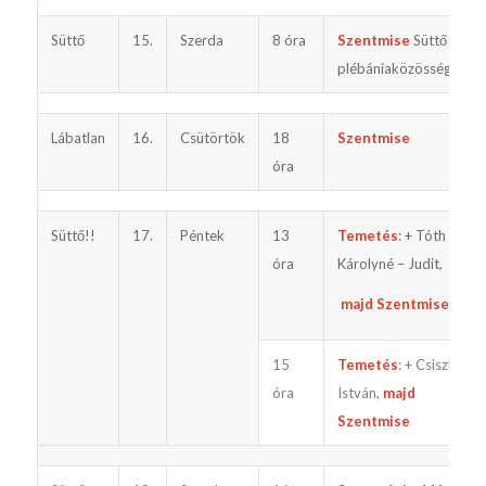
Süttő
15.
Szerda
8 óra
Szentmise
Süttő
plébániaközösségéért
Lábatlan
16.
Csütörtök
18
Szentmise
óra
Süttő!!
17.
Péntek
13
Temetés
: + Tóth
óra
Károlyné – Judit,
majd Szentmise
15
Temetés
: + Csiszler
óra
István,
majd
Szentmise