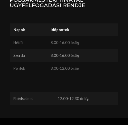
ÜGYFÉLFOGADÁSI RENDJE
Napok
Időpontok
Hétfő
8.00-16.00 óráig
Szerda
8.00-16.00 óráig
Péntek
8.00-12.00 óráig
Ebédszünet
12.00-12.30 óráig
Ez a webhely sütiket használ. A webhely böngészésének folytatásával