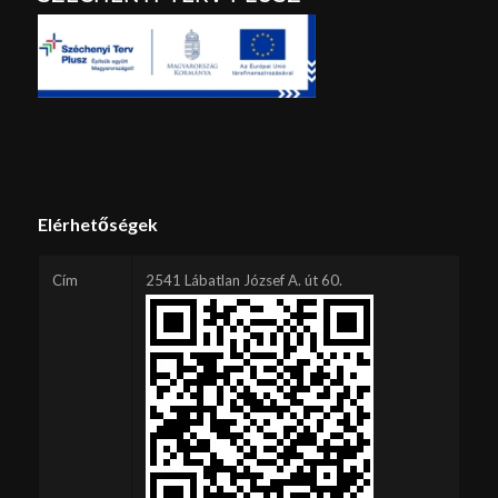
Elérhetőségek
Cím
2541 Lábatlan József A. út 60.