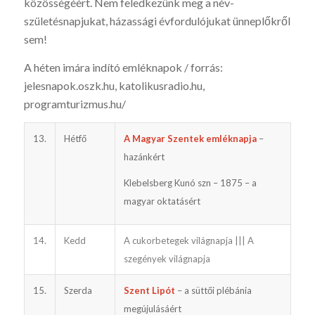
közösségéért. Nem feledkezünk meg a név-
születésnapjukat, házassági évfordulójukat ünneplőkről
sem!
A héten imára indító emléknapok / forrás:
jelesnapok.oszk.hu, katoli­kusradio.hu,
programturizmus.hu/
13.
Hétfő
A Magyar Szentek emléknapja
–
hazánkért
Klebelsberg Kunó szn – 1875 – a
magyar oktatásért
14.
Kedd
A cukorbetegek világnapja ||| A
szegények világnapja
15.
Szerda
Szent Lipót
– a süttői plébánia
megújulásáért