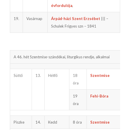
évfordulója
,
19.
Vasárnap
Árpád-házi Szent Erzsébet
||| –
Schulek Frigyes szn – 1841
A 46. hét Szentmise-szándékai, liturgikus rendje, alkalmai
Süttő
13.
Hétfő
18
Szentmise
óra
19
Fehi-Bóra
óra
Piszke
14.
Kedd
8 óra
Szentmise