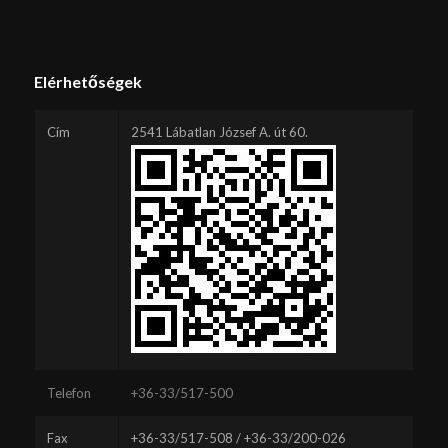
Elérhetőségek
Cím
2541 Lábatlan József A. út 60.
Telefon
+36-33/517-500
Fax
+36-33/517-508 / +36-33/200-026