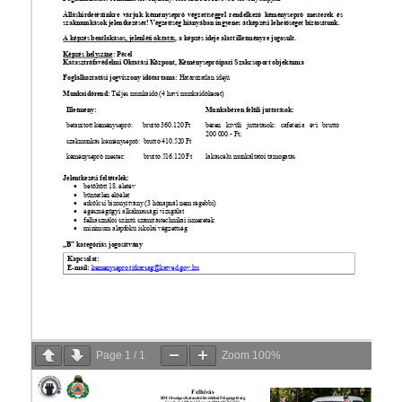
Page
1
/
1
Zoom
100%