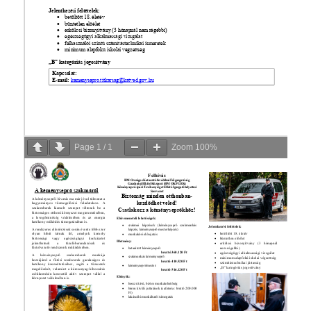
Page
1
/
1
Zoom
100%