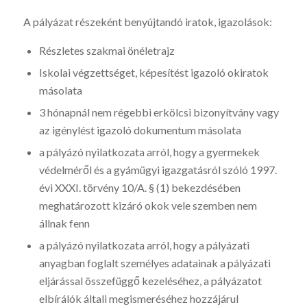
A pályázat részeként benyújtandó iratok, igazolások:
Részletes szakmai önéletrajz
Iskolai végzettséget, képesítést igazoló okiratok
másolata
3 hónapnál nem régebbi erkölcsi bizonyítvány vagy
az igénylést igazoló dokumentum másolata
a pályázó nyilatkozata arról, hogy a gyermekek
védelméről és a gyámügyi igazgatásról szóló 1997.
évi XXXI. törvény 10/A. § (1) bekezdésében
meghatározott kizáró okok vele szemben nem
állnak fenn
a pályázó nyilatkozata arról, hogy a pályázati
anyagban foglalt személyes adatainak a pályázati
eljárással összefüggő kezeléséhez, a pályázatot
elbírálók általi megismeréséhez hozzájárul