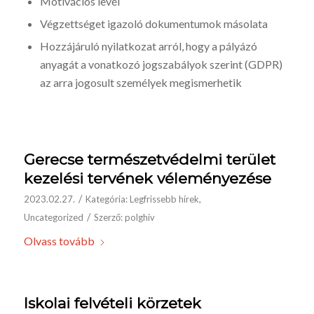
Motivációs levél
Végzettséget igazoló dokumentumok másolata
Hozzájáruló nyilatkozat arról, hogy a pályázó
anyagát a vonatkozó jogszabályok szerint (GDPR)
az arra jogosult személyek megismerhetik
Gerecse természetvédelmi terület
kezelési tervének véleményezése
/
2023.02.27.
Kategória:
Legfrissebb hírek
,
/
Uncategorized
Szerző:
polghiv
Olvass tovább
Iskolai felvételi körzetek