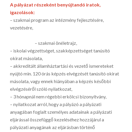
A pályázat részeként benyújtandó iratok,
igazolások:
– szakmai program az intézmény fejlesztésére,
vezetésére,
– szakmai önéletrajz,
– iskolai végzettséget, szakképzettséget tanúsító
okirat másolata,
– akkreditált államháztartási és vezető ismereteket
nyújtó min. 120 órás képzés elvégzését tanúsító okirat
másolata, vagy ennek hiányában a képzés későbbi
elvégzéséről szóló nyilatkozat,
– 3 hónapnál nem régebbi erkölcsi bizonyítvány,
– nyilatkozat arról, hogy a pályázó a pályázati
anyagában foglalt személyes adatainak a pályázati
eljárással összefüggő kezeléséhez hozzájárul a
pályázati anyagának az eljárásban történő