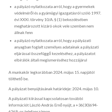
a pályázó nyilatkozata arról, hogy a gyermekek
védelméről és a gyámügyi igazgatásról szóló 1997.
évi XXXI. törvény 10/A. § (1) bekezdésében
meghatározott kizáró okok vele szemben nem
állnak fenn
a pályázó nyilatkozata arról, hogy a pályázati
anyagban foglalt személyes adatainak a pályázati
eljárással összefüggő kezeléséhez, a pályázatot
elbírálók általi megismeréséhez hozzájárul
A munkakör legkorábban 2024. május 15. napjától
tölthető be.
A pályázat benyújtásának határideje: 2024. május 10.
A pályázati kiírással kapcsolatosan további
információt László András Ernő nyújt, a +36(30)694-
6269 -os telefonszámon.