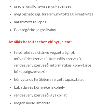
precíz, önálló, gyors munkavégzés
megbízhatóság, türelem, nyitottság, kreativitás
határozott fellépés
B kategóriás jogosítvány
Az állás betöltéséhez előnyt jelent:
felsőfokú szakirányú végzettség (pl.
művelődésszervező, kulturális szervező,
rendezvényszervező, informatikus könyvtáros,
közösségszervező)
könyvtáros területen szerzett tapasztalat
Lábatlan és környéke lakóhely
rendezvényszervezői gyakorlat
idegen nyelv ismerete