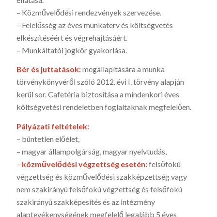
– Közművelődési rendezvények szervezése.
– Felelősség az éves munkaterv és költségvetés
elkészítéséért és végrehajtásáért.
– Munkáltatói jogkör gyakorlása.
Bér és juttatások:
megállapítására a munka
törvénykönyvéről szóló 2012. évi I. törvény alapján
kerül sor. Cafetéria biztosítása a mindenkori éves
költségvetési rendeletben foglaltaknak megfelelően.
Pályázati feltételek:
– büntetlen előélet,
– magyar állampolgárság, magyar nyelvtudás,
–
közművelődési végzettség esetén:
felsőfokú
végzettség és közművelődési szakképzettség vagy
nem szakirányú felsőfokú végzettség és felsőfokú
szakirányú szakképesítés és az intézmény
alaptevékenységének megfelelő legalább 5 éves