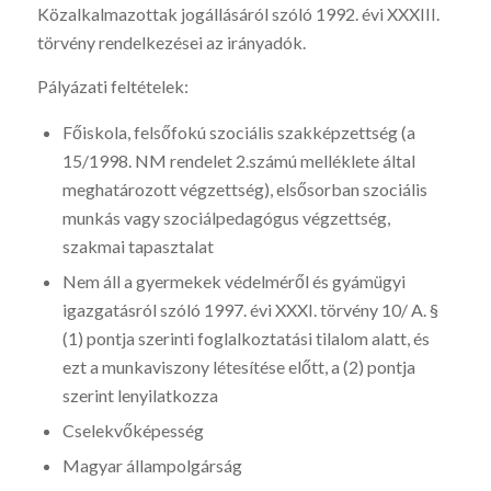
Közalkalmazottak jogállásáról szóló 1992. évi XXXIII.
törvény rendelkezései az irányadók.
Pályázati feltételek:
Főiskola, felsőfokú szociális szakképzettség (a
15/1998. NM rendelet 2.számú melléklete által
meghatározott végzettség), elsősorban szociális
munkás vagy szociálpedagógus végzettség,
szakmai tapasztalat
Nem áll a gyermekek védelméről és gyámügyi
igazgatásról szóló 1997. évi XXXI. törvény 10/ A. §
(1) pontja szerinti foglalkoztatási tilalom alatt, és
ezt a munkaviszony létesítése előtt, a (2) pontja
szerint lenyilatkozza
Cselekvőképesség
Magyar állampolgárság