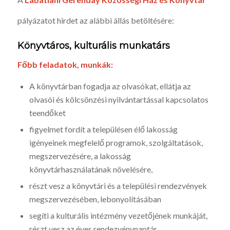
pályázatot hirdet az alábbi állás betöltésére:
Könyvtáros, kulturális munkatárs
Főbb feladatok, munkák:
A könyvtárban fogadja az olvasókat, ellátja az
olvasói és kölcsönzési nyilvántartással kapcsolatos
teendőket
figyelmet fordít a településen élő lakosság
igényeinek megfelelő programok, szolgáltatások,
megszervezésére, a lakosság
könyvtárhasználatának növelésére,
részt vesz a könyvtári és a települési rendezvények
megszervezésében, lebonyolításában
segíti a kulturális intézmény vezetőjének munkáját,
részt vesz az éves rendezvénynaptár