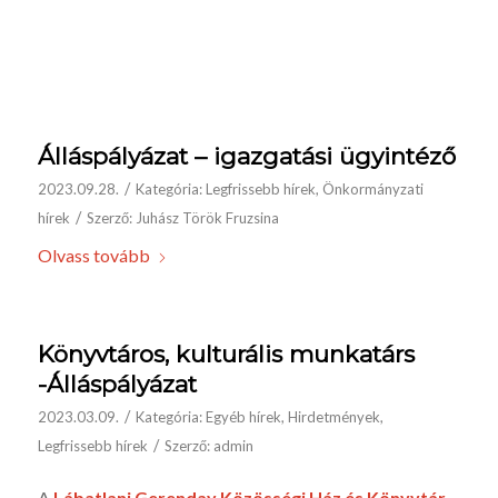
Álláspályázat – igazgatási ügyintéző
/
2023.09.28.
Kategória:
Legfrissebb hírek
,
Önkormányzati
/
hírek
Szerző:
Juhász Török Fruzsina
Olvass tovább
Könyvtáros, kulturális munkatárs
-Álláspályázat
/
2023.03.09.
Kategória:
Egyéb hírek
,
Hirdetmények
,
/
Legfrissebb hírek
Szerző:
admin
A
Lábatlani
Gerenday Közösségi Ház és Könyvtár