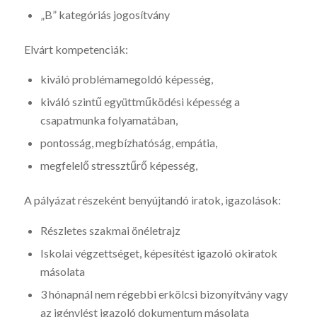
„B” kategóriás jogosítvány
Elvárt kompetenciák:
kiváló problémamegoldó képesség,
kiváló szintű együttműködési képesség a
csapatmunka folyamatában,
pontosság, megbízhatóság, empátia,
megfelelő stressztűrő képesség,
A pályázat részeként benyújtandó iratok, igazolások:
Részletes szakmai önéletrajz
Iskolai végzettséget, képesítést igazoló okiratok
másolata
3 hónapnál nem régebbi erkölcsi bizonyítvány vagy
az igénylést igazoló dokumentum másolata