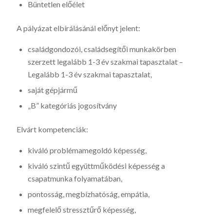
Büntetlen előélet
A pályázat elbírálásánál előnyt jelent:
családgondozói, családsegítői munkakörben
szerzett legalább 1-3 év szakmai tapasztalat –
Legalább 1-3 év szakmai tapasztalat,
saját gépjármű
„B” kategóriás jogosítvány
Elvárt kompetenciák:
kiváló problémamegoldó képesség,
kiváló szintű együttműködési képesség a
csapatmunka folyamatában,
pontosság, megbízhatóság, empátia,
megfelelő stressztűrő képesség,