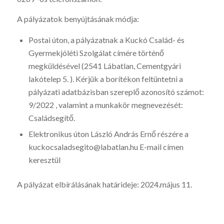
A pályázatok benyújtásának módja:
Postai úton, a pályázatnak a Kuckó Család- és
Gyermekjóléti Szolgálat címére történő
megküldésével (2541 Lábatlan, Cementgyári
lakótelep 5. ). Kérjük a borítékon feltüntetni a
pályázati adatbázisban szereplő azonosító számot:
9/2022 , valamint a munkakör megnevezését:
Családsegítő.
Elektronikus úton László András Ernő részére a
kuckocsaladsegito@labatlan.hu E-mail címen
keresztül
A pályázat elbírálásának határideje: 2024.május 11.