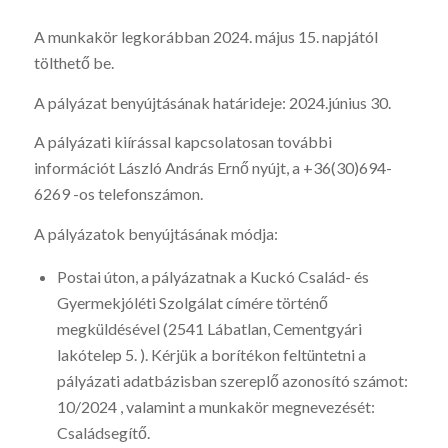
A munkakör legkorábban 2024. május 15. napjától
tölthető be.
A pályázat benyújtásának határideje: 2024.június 30.
A pályázati kiírással kapcsolatosan további
információt László András Ernő nyújt, a +36(30)694-
6269 -os telefonszámon.
A pályázatok benyújtásának módja:
Postai úton, a pályázatnak a Kuckó Család- és
Gyermekjóléti Szolgálat címére történő
megküldésével (2541 Lábatlan, Cementgyári
lakótelep 5. ). Kérjük a borítékon feltüntetni a
pályázati adatbázisban szereplő azonosító számot:
10/2024 , valamint a munkakör megnevezését:
Családsegítő.