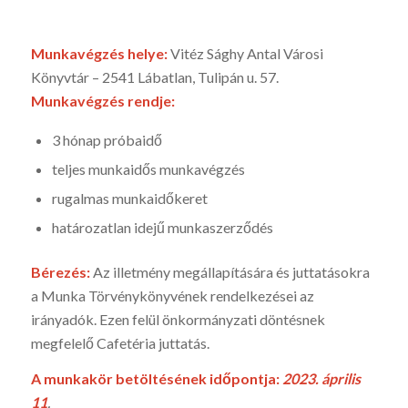
Munkavégzés helye:
Vitéz Sághy Antal Városi
Könyvtár – 2541 Lábatlan, Tulipán u. 57.
Munkavégzés rendje:
3 hónap próbaidő
teljes munkaidős munkavégzés
rugalmas munkaidőkeret
határozatlan idejű munkaszerződés
Bérezés:
Az illetmény megállapítására és juttatásokra
a Munka Törvénykönyvének rendelkezései az
irányadók. Ezen felül önkormányzati döntésnek
megfelelő Cafetéria juttatás.
A munkakör betöltésének időpontja:
2023. április
11
.