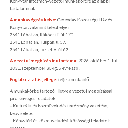
Könyvtár intézményvezetői munkakörére az alábbi
tartalommal:
A munkavégzés helye:
Gerenday Közösségi Ház és
Könyvtár, valamint telephelyei
2541 Lábatlan, Rákóczi F. út 170.
2541 Lábatlan, Tulipán. u. 57.
2541 Lábatlan, József A. út 62.
A vezetői megbízás időtartama:
2026. október 1-től
2031. szeptember 30-ig, 5 évre szól.
Foglalkoztatás jellege:
teljes munkaidő
A munkakörbe tartozó, illetve a vezetői megbízással
járó lényeges feladatok:
– Kulturális és közművelődési intézmény vezetése,
képviselete.
– Könyvtári és közművelődési, közösségi feladatok
ellátása.