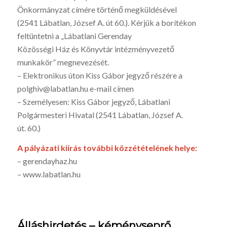
Önkormányzat címére történő megküldésével
(2541 Lábatlan, József A. út 60.). Kérjük a borítékon
feltüntetni a „Lábatlani Gerenday
Közösségi Ház és Könyvtár intézményvezető
munkakör” megnevezését.
– Elektronikus úton Kiss Gábor jegyző részére a
polghiv@labatlan.hu e-mail címen
– Személyesen: Kiss Gábor jegyző, Lábatlani
Polgármesteri Hivatal (2541 Lábatlan, József A.
út. 60.)
A pályázati kiírás további közzétételének helye:
– gerendayhaz.hu
– www.labatlan.hu
Álláshirdetés – kéményseprő