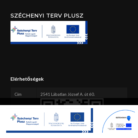
SZÉCHENYI TERV PLUSZ
Elérhetőségek
Cím
2541 Lábatlan József A. út 60.
Ez a webhely sütiket használ. A webhely böngészésének folytatásával
Ön elfogadja a sütik használatát.
Rendben
Beállítások