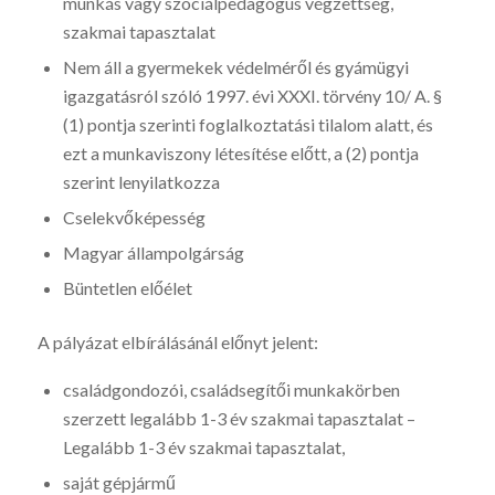
munkás vagy szociálpedagógus végzettség,
szakmai tapasztalat
Nem áll a gyermekek védelméről és gyámügyi
igazgatásról szóló 1997. évi XXXI. törvény 10/ A. §
(1) pontja szerinti foglalkoztatási tilalom alatt, és
ezt a munkaviszony létesítése előtt, a (2) pontja
szerint lenyilatkozza
Cselekvőképesség
Magyar állampolgárság
Büntetlen előélet
A pályázat elbírálásánál előnyt jelent:
családgondozói, családsegítői munkakörben
szerzett legalább 1-3 év szakmai tapasztalat –
Legalább 1-3 év szakmai tapasztalat,
saját gépjármű