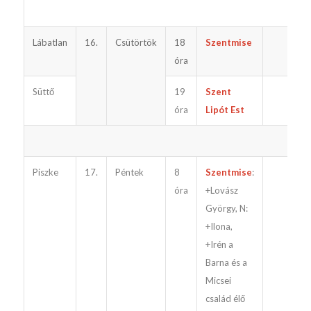
Lábatlan
16.
Csütörtök
18
Szentmise
óra
Süttő
19
Szent
óra
Lipót Est
Piszke
17.
Péntek
8
Szentmise
:
óra
+Lovász
György, N:
+Ilona,
+Irén a
Barna és a
Micsei
család élő