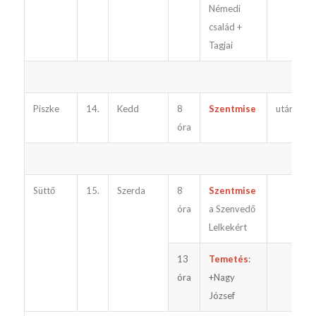
Némedi
család +
Tagjai
Piszke
14.
Kedd
8
Szentmise
utána
óra
Süttő
15.
Szerda
8
Szentmise
óra
a Szenvedő
Lelkekért
13
Temetés
:
óra
+Nagy
József