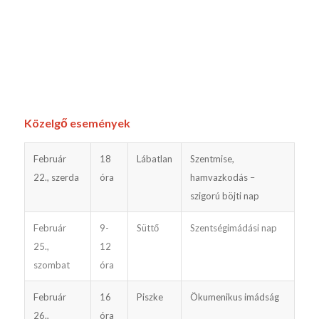
Közelgő események
Február
18
Lábatlan
Szentmise,
22., szerda
óra
hamvazkodás –
szigorú böjti nap
Február
9-
Süttő
Szentségimádási nap
25.,
12
szombat
óra
Február
16
Piszke
Ökumenikus imádság
26.,
óra