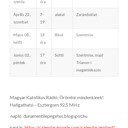
szerda
óra
Április 22.,
7-
alakul
Zarándoklat
szombat
19
Május 08.,
18
Bikol
Szentmise
hétfő
óra
Június 02.,
17
Süttő
Szentmise, majd
péntek
óra
Trianon-i
megemlékezés
Magyar Katolikus Rádió: Örömhír mindenkinek!
Hallgatható – Esztergom 92,5 MHz
napló: dunamentilepegetes.blogspot.hu
naptár:
https://calendar.google.com/calendar/embed?