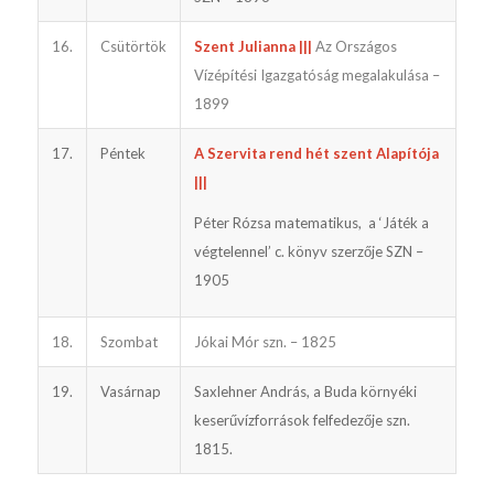
16.
Csütörtök
Szent Julianna |||
Az Országos
Vízépítési Igazgatóság megalakulása –
1899
17.
Péntek
A Szervita rend hét szent Alapítója
|||
Péter Rózsa matematikus, a ‘Játék a
végtelennel’ c. könyv szerzője SZN –
1905
18.
Szombat
Jókai Mór szn. – 1825
19.
Vasárnap
Saxlehner András, a Buda környéki
keserűvízforrások felfedezője szn.
1815.