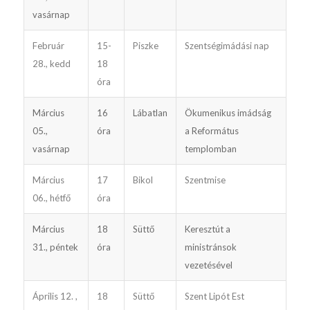
vasárnap
Február
15-
Piszke
Szentségimádási nap
28., kedd
18
óra
Március
16
Lábatlan
Ökumenikus imádság
05.,
óra
a Református
vasárnap
templomban
Március
17
Bikol
Szentmise
06., hétfő
óra
Március
18
Süttő
Keresztút a
31., péntek
óra
ministránsok
vezetésével
Április 12. ,
18
Süttő
Szent Lipót Est