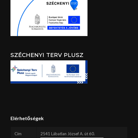
SZÉCHENYI TERV PLUSZ
Elérhetőségek
Cím
2541 Lábatlan József A. út 60.