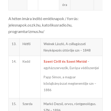
óra
A héten imára indító emléknapok / forrás:
jelesnapok.oszk.hu, katoli­kusradio.hu,
programturizmus.hu/
13.
Hétfő
Weinek László, A csillagászati
fényképezés úttörője szn – 1848
14.
Kedd
Szent Cirill és Szent Metód
–
egyházszervezők, Európa védőszentjei
Papp Simon, a magyar
kőolajbányászat megteremtője szn –
1886
15.
Szerda
Markó Dezső, orvos, röntgenológus.
SZN – 1896