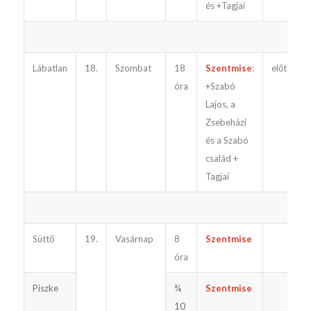
és +Tagjai
Lábatlan
18.
Szombat
18
Szentmise
:
előtte
óra
+Szabó
Lajos, a
Zsebeházi
és a Szabó
család +
Tagjai
Süttő
19.
Vasárnap
8
Szentmise
óra
Piszke
¾
Szentmise
10