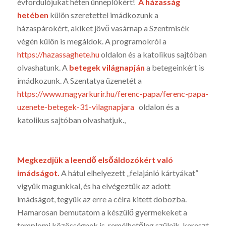
évfordu­lójukat héten ün­neplőkért!
A házasság
hetében
külön szeretettel imádkozunk a
házaspárokért, akiket jövő vasárnap a Szentmisék
végén külön is megáldok. A programokról a
https://hazassaghete.hu
oldalon és a katolikus sajtóban
olvashatunk. A
betegek világnapján
a betegeinkért is
imádkozunk. A Szentatya üzenetét a
https://www.magyarkurir.hu/ferenc-papa/ferenc-papa-
uzenete-betegek-31-vilagnapjara
oldalon és a
katolikus sajtóban olvashatjuk.,
Megkezdjük a leendő elsőáldozókért való
imádságot.
A hátul elhelyezett „felajánló kártyákat”
vigyük magunkkal, és ha elvégeztük az adott
imádságot, tegyük az erre a célra kitett dobozba.
Hamarosan bemutatom a készülő gyermekeket a
templomi közösségnek is, remélhetőleg szüleik, kereszt