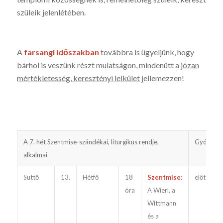
szüleik jelenlétében.
A
farsangi időszakban
továbbra is ügyeljünk, hogy
bárhol is veszünk részt mulat­ságon, mindenütt a
józan
mértékletesség, keresztényi lelkület
jellemezzen!
A 7. hét Szentmise-szándékai, liturgikus rendje,
Gyóntatá
alkalmai
Süttő
13.
Hétfő
18
Szentmise
:
előtte
óra
A Wierl, a
Wittmann
és a