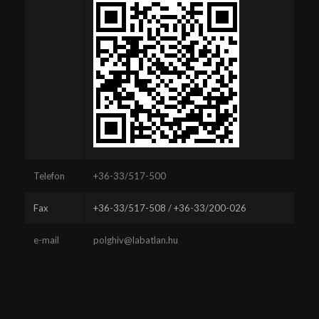
Telefon
+36-33/517-500
Fax
+36-33/517-508 / +36-33/200-026
e-mail
polghiv@labatlan.hu