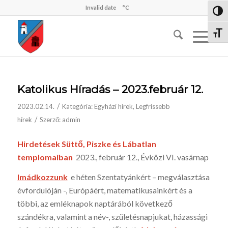
Invalid date
°C
Nagy 
Betűm
Katolikus Híradás – 2023.február 12.
/
2023.02.14.
Kategória:
Egyházi hírek
,
Legfrissebb
/
hírek
Szerző:
admin
Hirdetések Süttő, Piszke és Lábatlan
templomaiban
2023., február 12., Évközi VI. vasárnap
I
mádkozzunk
e héten Szentatyánkért – megválasztása
évfordulóján -, Európáért, matematikusainkért és a
többi, az emléknapok naptárából követ­kező
szándékra, valamint a név-, születésnap­jukat, házassági