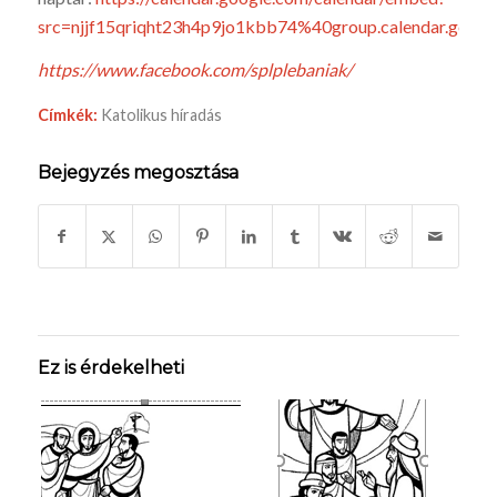
src=njjf15qriqht23h4p9jo1kbb74%40group.calendar.goo
https://www.facebook.com/splplebaniak/
Címkék:
Katolikus híradás
Bejegyzés megosztása
Ez is érdekelheti